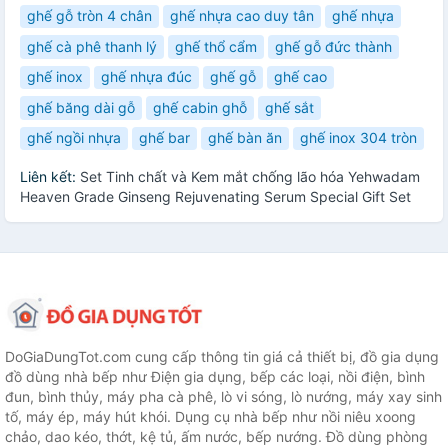
ghế gỗ tròn 4 chân
ghế nhựa cao duy tân
ghế nhựa
ghế cà phê thanh lý
ghế thổ cẩm
ghế gỗ đức thành
ghế inox
ghế nhựa đúc
ghế gỗ
ghế cao
ghế băng dài gỗ
ghế cabin ghỗ
ghế sắt
ghế ngồi nhựa
ghế bar
ghế bàn ăn
ghế inox 304 tròn
Liên kết:
Set Tinh chất và Kem mắt chống lão hóa Yehwadam
Heaven Grade Ginseng Rejuvenating Serum Special Gift Set
DoGiaDungTot.com cung cấp thông tin giá cả thiết bị, đồ gia dụng
đồ dùng nhà bếp như Điện gia dụng, bếp các loại, nồi điện, bình
đun, bình thủy, máy pha cà phê, lò vi sóng, lò nướng, máy xay sinh
tố, máy ép, máy hút khói. Dụng cụ nhà bếp như nồi niêu xoong
chảo, dao kéo, thớt, kệ tủ, ấm nước, bếp nướng. Đồ dùng phòng