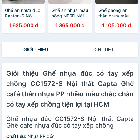
Ghế ăn nhựa đúc
Ghế ăn nhựa màu
Ghế phòng ăn
Panton-S Nội
hồng NERD Nội
thân nhựa màu
thất Capta.vn
thất Capta.vn
trắng MARIO-S
1.625.000 đ
1.365.000 đ
1.105.000 đ
Ghế tiếp khách
Ghế tiếp khách
Nội thất Capta
nhựa PP màu
nhỏ gọn thân
Ghế ăn hiện đại
trắng đen không
nhựa PP màu
nhựa đúc màu
tay
hồng dành cho
trắng hiện đại
GIỚI THIỆU
CHI TIẾT
nữ chân ghế gỗ
nhập khẩu tại
tự nhiên sơn Cafe
hcm
Fastfood Chair
Giới thiệu Ghế nhựa đúc có tay xếp
chồng CC1572-S Nội thất Capta Ghế
café thân nhựa PP nhiều màu chắc chắn
có tay xếp chồng tiện lợi tại HCM
Ghế nhựa đúc CC1572-S Nội thất Capta
Ghế café nhựa đúc có tay xếp chồng
Chất liệu:
Nhựa PP đúc