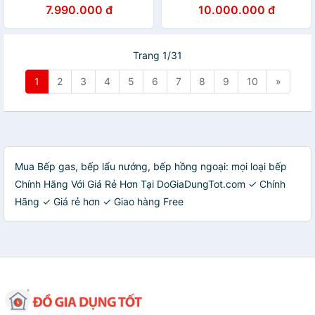
7.990.000 đ
10.000.000 đ
Trang 1/31
1
2
3
4
5
6
7
8
9
10
»
Mua Bếp gas, bếp lẩu nướng, bếp hồng ngoại: mọi loại bếp
Chính Hãng Với Giá Rẻ Hơn Tại DoGiaDungTot.com ✓ Chính
Hãng ✓ Giá rẻ hơn ✓ Giao hàng Free