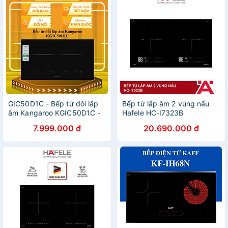
GIC50D1C - Bếp từ đôi lắp
Bếp từ lắp âm 2 vùng nấu
âm Kangaroo KGIC50D1C -
Hafele HC-I7323B
HÀNG CHÍNH HÃNG - GIAO
536.61.886 | Hàng chính
7.999.000 đ
20.690.000 đ
HCM
hãng