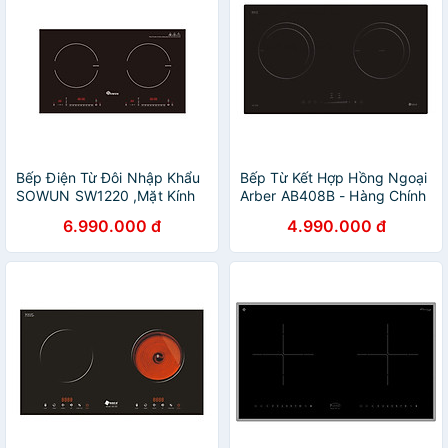
Bếp Điện Từ Đôi Nhập Khẩu
Bếp Từ Kết Hợp Hồng Ngoại
SOWUN SW1220 ,Mặt Kính
Arber AB408B - Hàng Chính
CERAMIC Cao Cấp Chịu
Hãng
6.990.000 đ
4.990.000 đ
Được Nhiệt Độ Cao