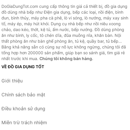
DoGiaDungTot.com cung cấp thông tin giá cả thiết bị, đồ gia dụng
đồ dùng nhà bếp như Điện gia dụng, bếp các loại, nồi điện, bình
đun, bình thủy, máy pha cà phê, lò vi sóng, lò nướng, máy xay sinh
tố, máy ép, máy hút khói. Dụng cụ nhà bếp như nồi niêu xoong
chảo, dao kéo, thớt, kệ tủ, ấm nước, bếp nướng. Đồ dùng phòng
ăn như bình, ly cốc, tô chén dĩa, đũa muỗng nĩa, khăn bàn. Nội
thất phòng ăn như bàn ghế phòng ăn, tủ kệ, quầy bar, tủ bếp...
Bằng khả năng sẵn có cùng sự nỗ lực không ngừng, chúng tôi đã
tổng hợp hơn 200000 sản phẩm, giúp bạn so sánh giá, tìm giá rẻ
nhất trước khi mua.
Chúng tôi không bán hàng.
VỀ ĐỒ GIA DỤNG TỐT
Giới thiệu
Chính sách bảo mật
Điều khoản sử dụng
Miễn trừ trách nhiệm