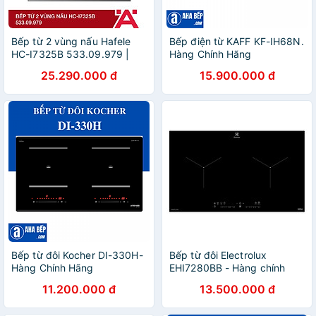
Bếp từ 2 vùng nấu Hafele
Bếp điện từ KAFF KF-IH68N.
HC-I7325B 533.09.979 |
Hàng Chính Hãng
Xuất xứ Đức | Hàng chính
25.290.000 đ
15.900.000 đ
hãng | Bảo hành chính hãng
Bếp từ đôi Kocher DI-330H-
Bếp từ đôi Electrolux
Hàng Chính Hãng
EHI7280BB - Hàng chính
hãng
11.200.000 đ
13.500.000 đ