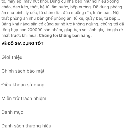
tố, máy ép, máy hút khói. Dụng cụ nhà bếp như nồi niêu xoong
chảo, dao kéo, thớt, kệ tủ, ấm nước, bếp nướng. Đồ dùng phòng
ăn như bình, ly cốc, tô chén dĩa, đũa muỗng nĩa, khăn bàn. Nội
thất phòng ăn như bàn ghế phòng ăn, tủ kệ, quầy bar, tủ bếp...
Bằng khả năng sẵn có cùng sự nỗ lực không ngừng, chúng tôi đã
tổng hợp hơn 200000 sản phẩm, giúp bạn so sánh giá, tìm giá rẻ
nhất trước khi mua.
Chúng tôi không bán hàng.
VỀ ĐỒ GIA DỤNG TỐT
Giới thiệu
Chính sách bảo mật
Điều khoản sử dụng
Miễn trừ trách nhiệm
Danh mục
Danh sách thương hiệu