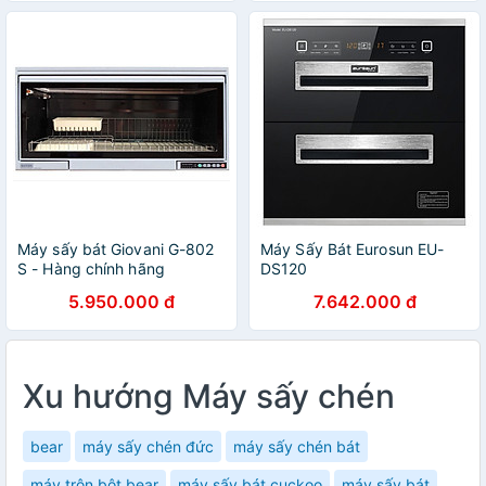
Máy sấy bát Giovani G-802
Máy Sấy Bát Eurosun EU-
S - Hàng chính hãng
DS120
5.950.000 đ
7.642.000 đ
Xu hướng Máy sấy chén
bear
máy sấy chén đức
máy sấy chén bát
máy trộn bột bear
máy sấy bát cuckoo
máy sấy bát