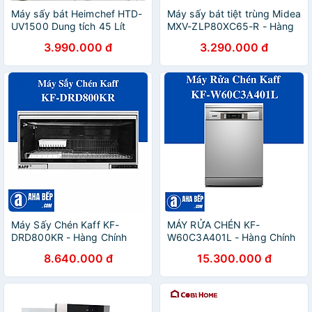
Máy sấy bát Heimchef HTD-
Máy sấy bát tiệt trùng Midea
UV1500 Dung tích 45 Lít
MXV-ZLP80XC65-R - Hàng
Hàng chính hãng
Chính Hãng
3.990.000 đ
3.290.000 đ
Máy Sấy Chén Kaff KF-
MÁY RỬA CHÉN KF-
DRD800KR - Hàng Chính
W60C3A401L - Hàng Chính
Hãng
Hãng
8.640.000 đ
15.300.000 đ