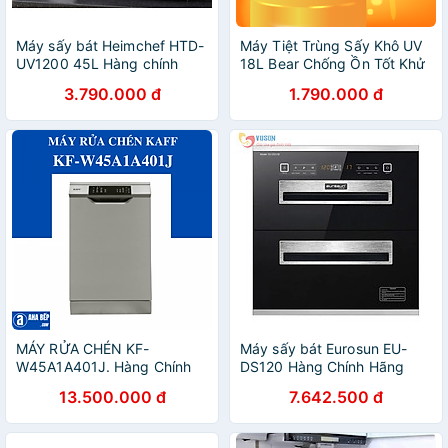
Máy sấy bát Heimchef HTD-
Máy Tiệt Trùng Sấy Khô UV
UV1200 45L Hàng chính
18L Bear Chống Ồn Tốt Khử
hãng
Trùng Đa Dụng Cụ Không
3.790.000 đ
1.790.000 đ
Tốn Điện Lưu Trữ 48H SB-
MTT20 - Hàng Chính Hãng
MÁY RỬA CHÉN KF-
Máy sấy bát Eurosun EU-
W45A1A401J. Hàng Chính
DS120 Hàng Chính Hãng
Hãng
13.500.000 đ
7.642.500 đ