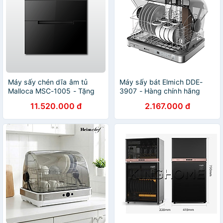
Máy sấy chén dĩa âm tủ
Máy sấy bát Elmich DDE-
Malloca MSC-1005 - Tặng
3907 - Hàng chính hãng
Bộ giá để dĩa MNA-0033 +
11.520.000 đ
2.167.000 đ
Dụng cụ xay tiêu MMPM-
657A - Hàng chính hãng