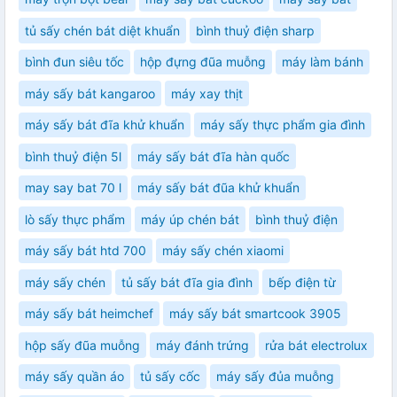
tủ sấy chén bát diệt khuẩn
bình thuỷ điện sharp
bình đun siêu tốc
hộp đựng đũa muỗng
máy làm bánh
máy sấy bát kangaroo
máy xay thịt
máy sấy bát đĩa khử khuẩn
máy sấy thực phẩm gia đình
bình thuỷ điện 5l
máy sấy bát đĩa hàn quốc
may say bat 70 l
máy sấy bát đũa khử khuẩn
lò sấy thực phẩm
máy úp chén bát
bình thuỷ điện
máy sấy bát htd 700
máy sấy chén xiaomi
máy sấy chén
tủ sấy bát đĩa gia đình
bếp điện từ
máy sấy bát heimchef
máy sấy bát smartcook 3905
hộp sấy đũa muỗng
máy đánh trứng
rửa bát electrolux
máy sấy quần áo
tủ sấy cốc
máy sấy đủa muỗng