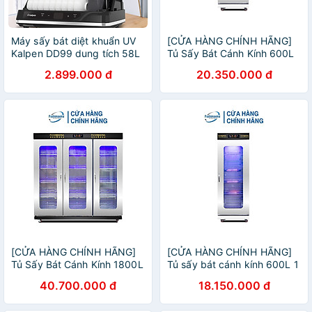
Máy sấy bát diệt khuẩn UV
[CỬA HÀNG CHÍNH HÃNG]
Kalpen DD99 dung tích 58L
Tủ Sấy Bát Cánh Kính 600L
chuẩn Đức - Hàng chính
2 Lớp Quạt Gió
2.899.000 đ
20.350.000 đ
hãng
[CỬA HÀNG CHÍNH HÃNG]
[CỬA HÀNG CHÍNH HÃNG]
Tủ Sấy Bát Cánh Kính 1800L
Tủ sấy bát cánh kính 600L 1
2 Lớp Quạt Gió
lớp
40.700.000 đ
18.150.000 đ