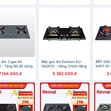
14028 - Hàng chính hãng
 âm 2 gas AS
Bếp gas âm Eurosun EU-
BẾP GAS
 - Tặng Bộ đồ dùng
GA291D - Hàng Chính Hãng
KAFF KF
p 5 món MJA-1495
CHÍNH 
7.164.000 đ
5.392.000 đ
3
 úp chén dĩa MDD-
 Hàng chính hãng