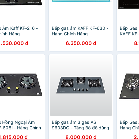
 Âm Kaff KF-216 -
Bếp gas âm KAFF KF-630 -
Bếp Gas 
hính Hãng
Hàng Chính Hãng
KAFF KF-
Chính Hã
4.530.000 đ
6.350.000 đ
8
s Hồng Ngoại Âm
Bếp gas âm 3 gas AS
Bếp Gas 
-608I - Hàng Chính
9603DG - Tặng Bộ đồ dùng
Hàng Ch
nhà bếp 5 món MJA-1495
4.815.000 đ
8.000.000 đ
2
+ Khay úp chén dĩa MDD-