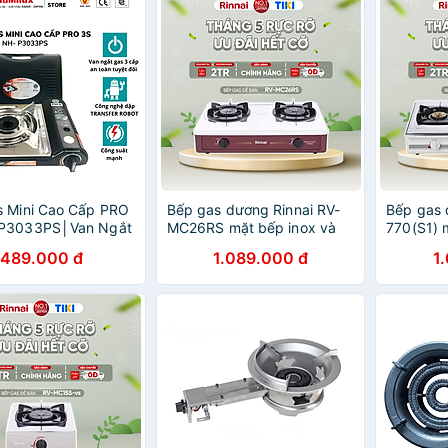
s Mini Cao Cấp PRO
Bếp gas dương Rinnai RV-
Bếp gas 
P3033PS│Van Ngắt
MC26RS mặt bếp inox và
770(S1) 
 Toàn 3 cấp│Công
kiềng bếp men - Hàng
kiềng bế
489.000 đ
1.089.000 đ
1
nh 3.1 Kw (2.700
chính hãng
chính hã
ờ) - Hàng Chính