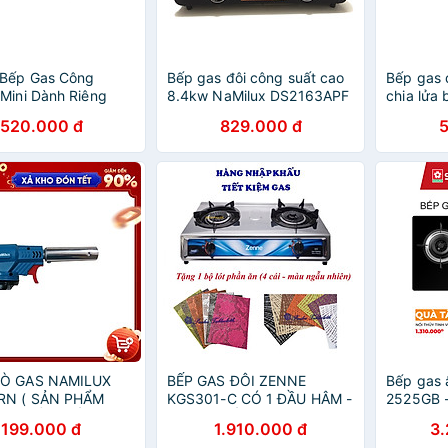
Bếp Gas Công
Bếp gas đôi công suất cao
Bếp gas 
Mini Dành Riêng
8.4kw NaMilux DS2163APF
chia lửa
Gia Đình Kèm Van
- Hàng chính hãng
Redhome
520.000 đ
829.000 đ
àng Chính Hãng
chính hã
Ò GAS NAMILUX
BẾP GAS ĐÔI ZENNE
Bếp gas 
RN ( SẢN PHẨM
KGS301-C CÓ 1 ĐẦU HÂM -
2525GB -
C XUẤT KHẨU
NHẬP KHẨU MALAYSIA –
199.000 đ
1.910.000 đ
3
SEISAKUSHO -
MẶT BẾP INOX - NGỌN