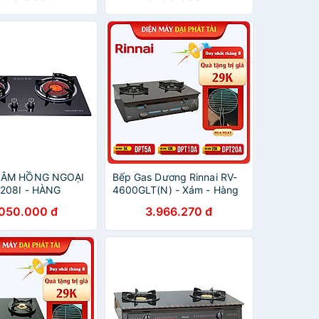
 ÂM HỒNG NGOẠI
Bếp Gas Dương Rinnai RV-
-208I - HÀNG
4600GLT(N) - Xám - Hàng
HÃNG
Chính Hãng
.050.000 đ
3.966.270 đ