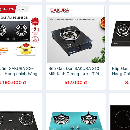
)
LỬA MẠNH VÀ HỘI TỤ -
TIẾT KIỆM GAS
s âm SAKURA SG-
Bếp Gas Đơn SAKURA 310
Bếp Gas 
 - Hàng chính hãng
Mặt Kính Cường Lực - Tiết
Hàng Ch
kiệm gas - Hàng chính hãng
4.190.000 đ
517.000 đ
3