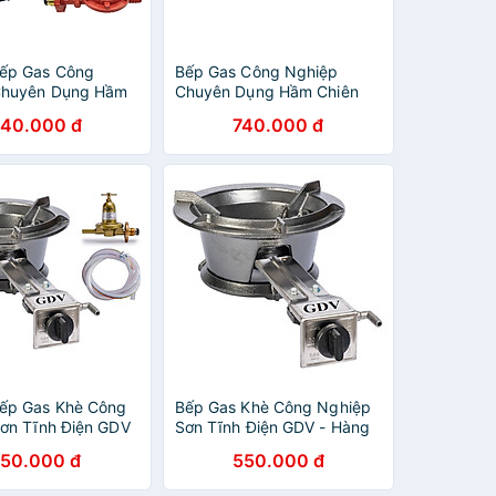
ếp Gas Công
Bếp Gas Công Nghiệp
Chuyên Dụng Hầm
Chuyên Dụng Hầm Chiên
ho OWANI WN-
Kho OWANI WN-280C Sơn
40.000 đ
740.000 đ
 Tĩnh Điện Loại To
Tĩnh Điện Loại To 5 Chân -
èm Van Dây -
Hàng Chính Hãng
ính Hãng
ếp Gas Khè Công
Bếp Gas Khè Công Nghiệp
ơn Tĩnh Điện GDV
Sơn Tĩnh Điện GDV - Hàng
Dây - Hàng Chính
Chính Hãng
50.000 đ
550.000 đ