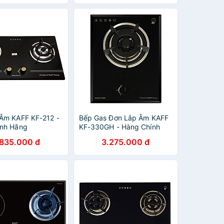
Âm KAFF KF-212 -
Bếp Gas Đơn Lắp Âm KAFF
ính Hãng
KF-330GH - Hàng Chính
Hãng
.835.000 đ
3.275.000 đ