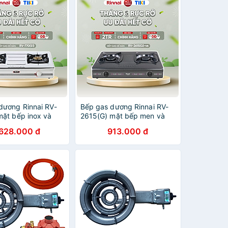
dương Rinnai RV-
Bếp gas dương Rinnai RV-
mặt bếp inox và
2615(G) mặt bếp men và
p men - Hàng
kiềng bếp men - Hàng
.628.000 đ
913.000 đ
ng.
chính hãng