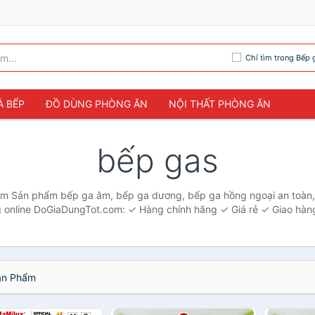
Chỉ tìm trong Bếp 
À BẾP
ĐỒ DÙNG PHÒNG ĂN
NỘI THẤT PHÒNG ĂN
bếp gas
m Sản phẩm bếp ga âm, bếp ga dương, bếp ga hồng ngoại an toàn, t
 online DoGiaDungTot.com: ✓ Hàng chính hãng ✓ Giá rẻ ✓ Giao hàng
n Phẩm