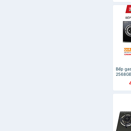
JAPAN 
Eurosun
Canzy
CANAVAL
Faster
Keplercook
LATINO
Malloca
Civin
Civina
Guangrun
HAFELE
Bếp ga
2568GB
Lorca
PRAMIE
MAXSUN
Thiên Thủy RAINY
Hayasa
Tiross
Baka
kendy
Campingmoon