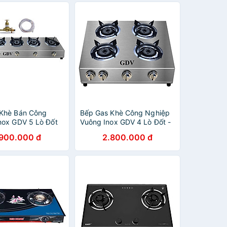
Khè Bán Công
Bếp Gas Khè Công Nghiệp
nox GDV 5 Lò Đốt
Vuông Inox GDV 4 Lò Đốt -
ỳ Cay, Bánh Xèo -
Hàng Chính Hãng
.900.000 đ
2.800.000 đ
ính Hãng