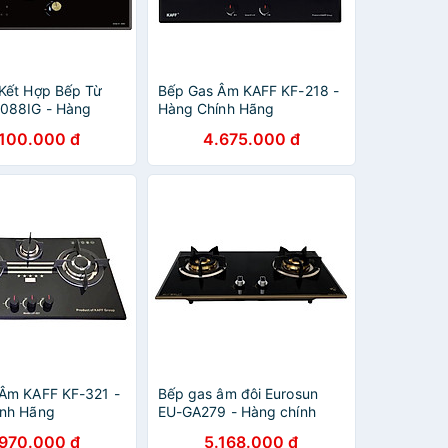
Kết Hợp Bếp Từ
Bếp Gas Âm KAFF KF-218 -
088IG - Hàng
Hàng Chính Hãng
ng
.100.000 đ
4.675.000 đ
Âm KAFF KF-321 -
Bếp gas âm đôi Eurosun
ính Hãng
EU-GA279 - Hàng chính
hãng
.970.000 đ
5.168.000 đ