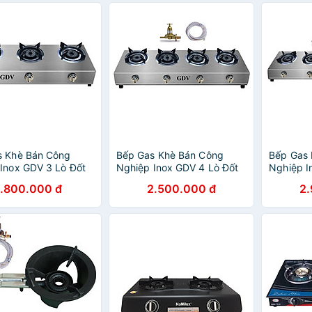
s Khè Bán Công
Bếp Gas Khè Bán Công
Bếp Gas 
Inox GDV 3 Lò Đốt
Nghiệp Inox GDV 4 Lò Đốt
Nghiệp I
Mỳ Cay, Bánh Xèo -
Chuyên Mỳ Cay, Bánh Xèo -
Chuyên M
1.800.000 đ
2.500.000 đ
2
hính Hãng
Hàng Chính Hãng
Hàng Ch