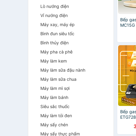
Lò nướng điện
Vỉ nướng điện
Bếp gas
Máy xay, máy ép
MC15G 
kiềng b
Bình đun siêu tốc
chính h
Bình thủy điện
Máy pha cà phê
Máy làm kem
Máy làm sữa đậu nành
Máy làm sữa chua
Máy làm mì sợi
Máy làm bánh
Siêu sắc thuốc
Bếp gas
Máy làm tỏi đen
ETG728
hãng (C
Máy sấy chén
Máy sấy thực phẩm