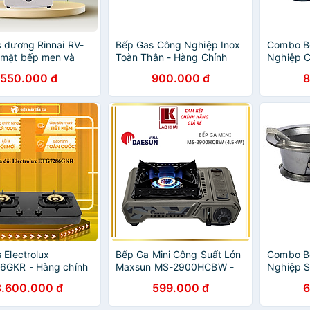
 dương Rinnai RV-
Bếp Gas Công Nghiệp Inox
Combo B
mặt bếp men và
Toàn Thân - Hàng Chính
Nghiệp 
ếp men - Hàng
Hãng - Chỉ Độc Bếp
Chiên K
550.000 đ
900.000 đ
8
ãng
260C Sơn
5 Chân K
Hàng Ch
 Electrolux
Bếp Ga Mini Công Suất Lớn
Combo B
6GKR - Hàng chính
Maxsun MS-2900HCBW -
Nghiệp S
hỉ Giao HCM)
Công Suất 4500W, Hai
Kèm Van 
3.600.000 đ
599.000 đ
6
Vòng Chắn Gió - Hàng chính
Hãng
hãng - Bảo hành 12 tháng