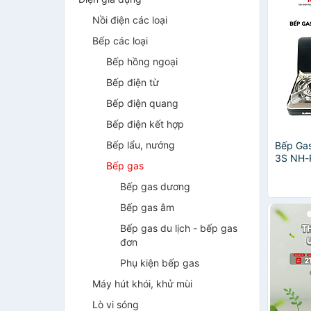
Nồi điện các loại
Bếp các loại
Bếp hồng ngoại
Bếp điện từ
Bếp điện quang
Bếp điện kết hợp
Bếp lẩu, nướng
Bếp Ga
3S NH-
Bếp gas
Gas An
Suất Mạ
Bếp gas dương
kcal/gi
Bếp gas âm
Hãng
Bếp gas du lịch - bếp gas
đơn
Phụ kiện bếp gas
Máy hút khói, khử mùi
Lò vi sóng