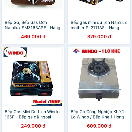
Bếp Ga, Bếp Gas Đơn
Bếp gas mini du lịch Namilux
Namilux SM3163APF - Hàng
mother PL2111AS - Hàng
Chính Hãng
chính hãng
469.000 đ
379.000 đ
Bếp Gas Mini Du Lịch Windo
Bếp Ga Công Nghiệp Khè 1
166F - Bếp ga dã ngoại
Lò Windo / Bếp Khè 1 Họng
Mini- Bếp Gas Du lịch - Hàng
lửa / Bếp Công Nghiệp -
249.000 đ
609.000 đ
Chính Hãng
Hàng Chính Hãng