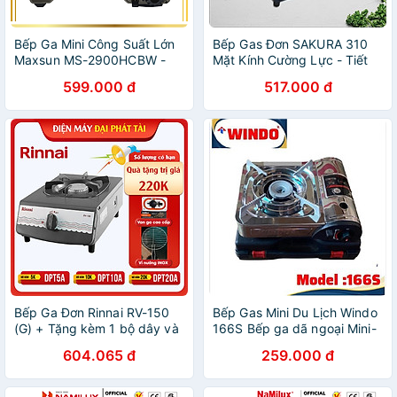
Bếp Ga Mini Công Suất Lớn
Bếp Gas Đơn SAKURA 310
Maxsun MS-2900HCBW -
Mặt Kính Cường Lực - Tiết
Công Suất 4500W, Hai Vòng
kiệm gas - Hàng chính hãng
599.000 đ
517.000 đ
Chắn Gió - Hàng chính hãng
- Bảo hành 12 tháng
Bếp Ga Đơn Rinnai RV-150
Bếp Gas Mini Du Lịch Windo
(G) + Tặng kèm 1 bộ dây và
166S Bếp ga dã ngoại Mini-
van gas- Hãng chính hãng
Bếp Gas Du lịch - Hàng
604.065 đ
259.000 đ
Chính Hãng