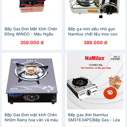
Bếp Gas Đơn Mặt Kính Chén
Bếp ga mini siêu nhỏ gọn
Đồng WINDO - Màu Ngẫu
Namilux chất liệu inox cao
Nhiên Hàng Chính Hãng
cấp an toàn-Hàng chính
359.000 đ
389.000 đ
hãng
Bếp Gas Đơn mặt kính Chén
Bếp gas đơn Namilux
Nhôm Rainy hoa văn và màu
SM3163APS|Bếp Gas - Lửa
sắc ngẫu nhiên - Hàng Chính
Mạnh - Hàng chính Hãng