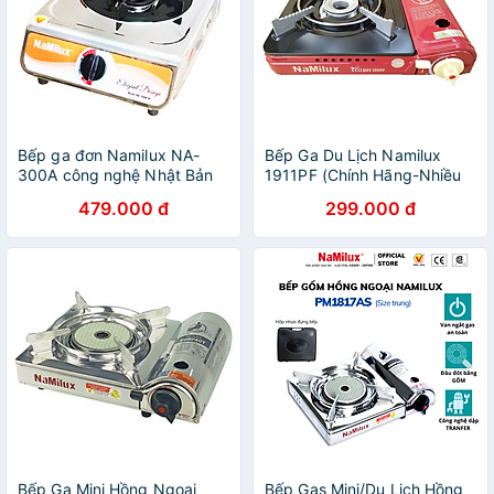
Bếp ga đơn Namilux NA-
Bếp Ga Du Lịch Namilux
300A công nghệ Nhật Bản
1911PF (Chính Hãng-Nhiều
tiết kiệm ga tiêu thụ - Hàng
Màu)
479.000 đ
299.000 đ
chính hãng
Bếp Ga Mini Hồng Ngoại
Bếp Gas Mini/Du Lịch Hồng