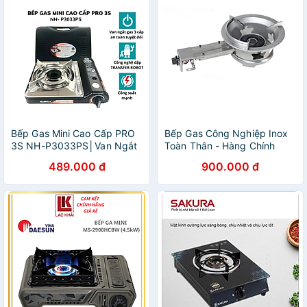
Bếp Gas Mini Cao Cấp PRO
Bếp Gas Công Nghiệp Inox
3S NH-P3033PS│Van Ngắt
Toàn Thân - Hàng Chính
Gas An Toàn 3 cấp│Công
Hãng - Chỉ Độc Bếp
489.000 đ
900.000 đ
Suất Mạnh 3.1 Kw (2.700
kcal/giờ) - Hàng Chính Hãng