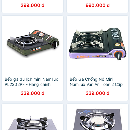
2,6 KW - hàng chính hãng
chính hãng
299.000 đ
990.000 đ
Bếp ga du lịch mini Namilux
Bếp Ga Chống Nổ Mini
PL2302PF - Hàng chính
Namilux Van An Toàn 2 Cấp
hãng
Công Nghệ Nhật Bản-Hàng
339.000 đ
339.000 đ
Chính Hãng (Giao Màu Ngẫu
Nhiên)