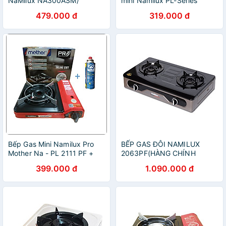
NaMilux NA300ASM/
mini Namilux PL-Series
SM3061APS- Hàng Chính
479.000 đ
319.000 đ
Hãng
Bếp Gas Mini Namilux Pro
BẾP GAS ĐÔI NAMILUX
Mother Na - PL 2111 PF +
2063PF(HÀNG CHÍNH
Lon gas { Giao màu ngẫu
HÃNG)
399.000 đ
1.090.000 đ
nhiên }- Hàng Chính Hãng