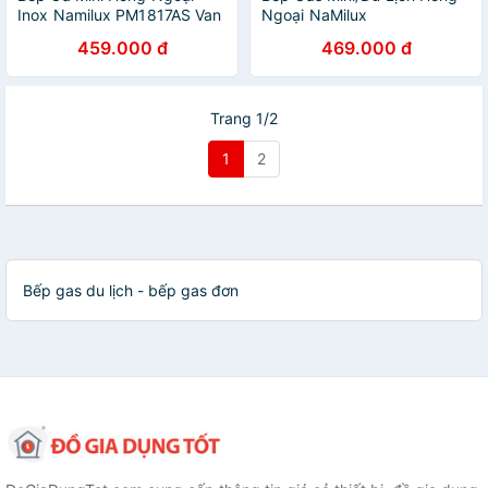
Inox Namilux PM1817AS Van
Ngoại NaMilux
Inline Cut Ngắt Ga An Toàn
PM1817AS/Van Ngắt Gas An
459.000 đ
469.000 đ
Chống Cháy Nổ Công Nghệ
Toàn Tự Động/SP Phù Hợp
Nhật Bản-Hàng Chính Hãng
Cho Nhà Hàng-Quán
Ăn/Hàng Chính Hãng
Trang 1/2
1
2
Bếp gas du lịch - bếp gas đơn