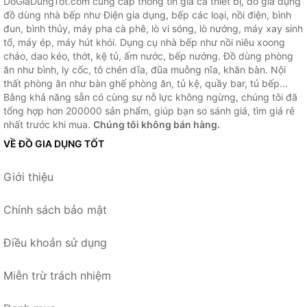
DoGiaDungTot.com cung cấp thông tin giá cả thiết bị, đồ gia dụng
đồ dùng nhà bếp như Điện gia dụng, bếp các loại, nồi điện, bình
đun, bình thủy, máy pha cà phê, lò vi sóng, lò nướng, máy xay sinh
tố, máy ép, máy hút khói. Dụng cụ nhà bếp như nồi niêu xoong
chảo, dao kéo, thớt, kệ tủ, ấm nước, bếp nướng. Đồ dùng phòng
ăn như bình, ly cốc, tô chén dĩa, đũa muỗng nĩa, khăn bàn. Nội
thất phòng ăn như bàn ghế phòng ăn, tủ kệ, quầy bar, tủ bếp...
Bằng khả năng sẵn có cùng sự nỗ lực không ngừng, chúng tôi đã
tổng hợp hơn 200000 sản phẩm, giúp bạn so sánh giá, tìm giá rẻ
nhất trước khi mua.
Chúng tôi không bán hàng.
VỀ ĐỒ GIA DỤNG TỐT
Giới thiệu
Chính sách bảo mật
Điều khoản sử dụng
Miễn trừ trách nhiệm