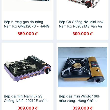
Bếp nướng gas đa năng
Bếp Ga Chống Nổ Mini Inox
Namilux GM2120PS - HÀNG
Namilux PL2021AS Van An
CHÍNH HÃNG NAMILUX
Toàn 2 Cấp Công Nghệ
859.000 đ
399.000 đ
(MP)
Nhật Bản-Hàng Chính Hãng
Bếp ga mini Namilux 2S
Bếp gas mini Windo 166F
Chống Nổ PL2021PF chính
màu vàng -Hàng Chính
hãng
Hãng
369.000 đ
339.000 đ