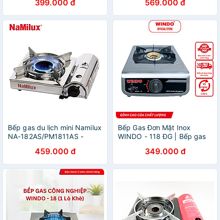
399.000 đ
569.000 đ
Hãng
Bếp gas du lịch mini Namilux
Bếp Gas Đơn Mặt Inox
NA-182AS/PM1811AS -
WINDO - 118 ĐG | Bếp gas
Hàng chính hãng
đơn để bàn điếu gang tiết
459.000 đ
349.000 đ
kiệm gas- Hàng chính hãng