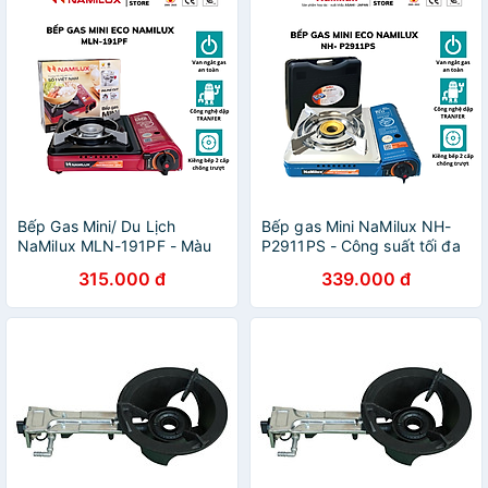
Bếp Gas Mini/ Du Lịch
Bếp gas Mini NaMilux NH-
NaMilux MLN-191PF - Màu
P2911PS - Công suất tối đa
Đỏ│Van Ngắt Gas An Toàn
2,6 KW - hàng chính hãng
315.000 đ
339.000 đ
Inline-Cut│Công Suất 2.6 Kw
- Hàng Chính Hãng