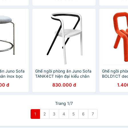
ăn Juno Sofa
Ghế ngồi phòng ăn Juno Sofa
Ghế ngồi phò
ân inox bọc
TANK4CT hiện đại kiểu chân
BOLD1CT deco
sắt
nhung
00 đ
830.000 đ
1.40
Trang 1/7
1
2
3
4
5
6
7