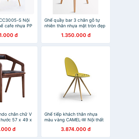
 CC3005-S Nội
Ghế quầy bar 3 chân gỗ tự
hế cafe nhựa PP
nhiên thân nhựa mặt tròn đẹp
ân thép sơn ép
màu đen CB2128-S1 hàng
1.000 đ
1.350.000 đ
nhập khẩu cao cấp hiện đại ở
HCM
ndo chân chữ V
Ghế tiếp khách thân nhựa
 thước 57 x 49 x
màu vàng CAMEL-W Nội thất
Capta Ghế ăn thân nhựa PP
.000 đ
3.874.000 đ
màu vàng chân gỗ màu Camel