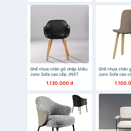
Ghế nhựa chân gỗ nhập khẩu
Ghế nhựa chân 
Juno Sofa cao cấp JNST
Juno Sofa cao 
3048CT hàng thiết kế 55 x
3049CT hàng thi
1.130.000 đ
1.100.
49 x 82 cm
45 x 80 cm