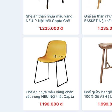
Ghế ăn thân nhựa màu vàng
Ghế ăn thân nhự
NEU-P Nội thất Capta Ghế
BASKET Nội thấ
tiếp khách thân nhựa PP màu
rổ thân nhựa PP
1.235.000 đ
1.235.
vàng có chân chân ghế gỗ tự
chân ghế thép s
nhiên sơn Cafe FashfoodChair
Ghế ăn nhựa màu vàng chân
Ghế quầy bar gỗ 
sắt vòng NEU Nội thất Capta
100% Gỗ ASH ) 
Ghế tiếp khách chân quỳ Ghế
CB2149-W đẹp k
1.190.000 đ
1.999.
khách chờ hiện đại
hiện đại tinh tế