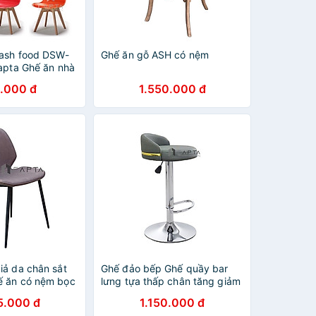
fash food DSW-
Ghế ăn gỗ ASH có nệm
Capta Ghế ăn nhà
ựa có nệm PVC
.000 đ
1.550.000 đ
 gỗ tự nhiên cố
iả da chân sắt
Ghế đảo bếp Ghế quầy bar
ế ăn có nệm bọc
lưng tựa thấp chân tăng giảm
sơn tĩnh điện
thép mạ chrome CB2291-P
5.000 đ
1.150.000 đ
 cấp