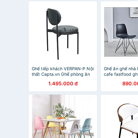
Ghế tiếp khách VERPAN-P Nội
Ghế ăn ghế nhà
thất Capta.vn Ghế phòng ăn
cafe fastfood g
nệm tròn bọc da PVC màu
ghế tiếp khách 
1.495.000 đ
890.0
xám có chân sắt sơn tĩnh điện
chân sắt nhập 
màu đen
P HCM