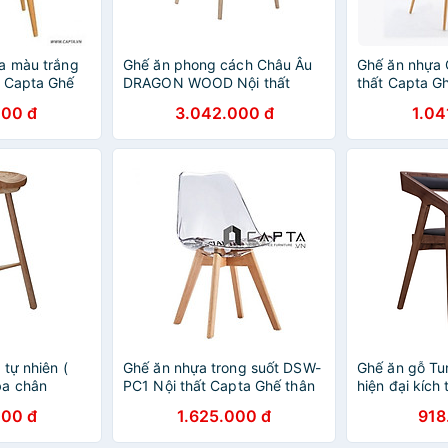
a màu trắng
Ghế ăn phong cách Châu Âu
Ghế ăn nhựa
t Capta Ghế
DRAGON WOOD Nội thất
thất Capta G
 màu trắng
Capta Ghế nhà hàng thân
không tay ch
000 đ
3.042.000 đ
1.04
ơn giả gỗ
nhựa chân gỗ màu tự nhiên
nhiệt vân gỗ
tự nhiên (
Ghế ăn nhựa trong suốt DSW-
Ghế ăn gỗ Tu
ba chân
PC1 Nội thất Capta Ghế thân
hiện đại kích
iểu dáng
nhựa trong suốt có nệm DSW
72cm
000 đ
1.625.000 đ
918
bọc vải hoa văn chân ghế gỗ
beech dẻ gai