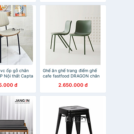
vc ốp gỗ chân
Ghế ăn ghế trang điểm ghế
P Nội thất Capta
cafe fastfood DRAGON chân
 cao cấp thân
oval màu xanh đậm cao cấp
5.000 đ
2.650.000 đ
nệm bọc giả da
Dragon tiêu chuẩn Châu Âu ở
ân sắt sơn màu
HCM
nning chair hcm