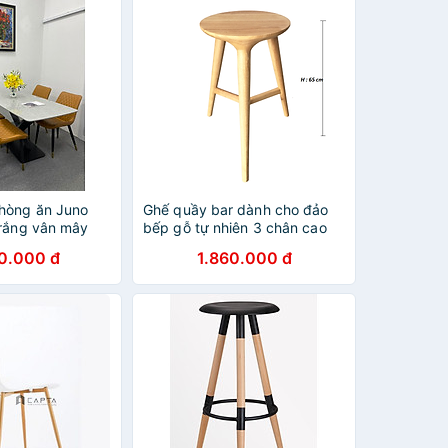
hòng ăn Juno
Ghế quầy bar dành cho đảo
trắng vân mây
bếp gỗ tự nhiên 3 chân cao
kèm 4 ghế chân
65 mặt ngồi tròn đẹp sang
0.000 đ
1.860.000 đ
trọng CB2145-65W