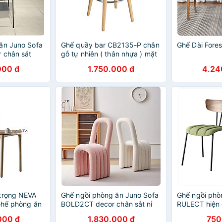
ăn Juno Sofa
Ghế quầy bar CB2135-P chân
Ghế Dài Fores
 chân sắt
gỗ tự nhiên ( thân nhựa ) mặt
ngồi nhựa ABS sáng bóng
000 đ
1.750.000 đ
4.24
hiện đại nhập khẩu HCM
trọng NEVA
Ghế ngồi phòng ăn Juno Sofa
Ghế ngồi phò
Ghế phòng ăn
BOLD2CT decor chân sắt nỉ
RULECT hiện 
ng không tay
nhung
sắt
000 đ
1.830.000 đ
750