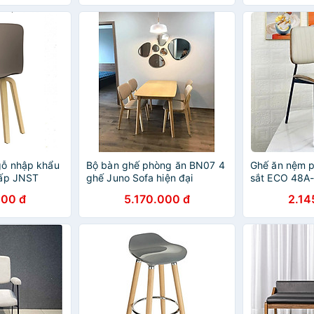
gỗ nhập khẩu
Bộ bàn ghế phòng ăn BN07 4
Ghế ăn nệm p
cấp JNST
ghế Juno Sofa hiện đại
sắt ECO 48A-
ết kế 42 x
Ghế phòng ăn
000 đ
5.170.000 đ
2.14
Polywood có 
dễ vệ sinh ch
đen bền bĩ di