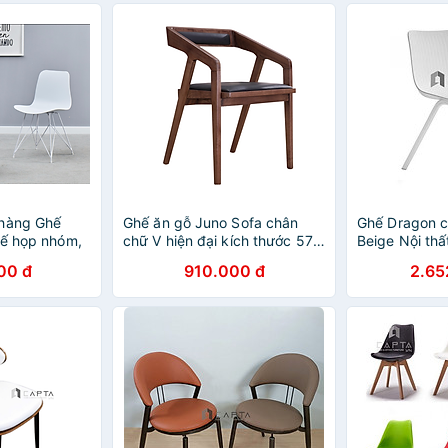
 hàng Ghế
Ghế ăn gỗ Juno Sofa chân
Ghế Dragon c
hế họp nhóm,
chữ V hiện đại kích thước 57 x
Beige Nội th
thân nhựa
49 x 72cm
cao cấp chuẩn
00 đ
910.000 đ
2.65
khẩu CC1548-
sơn tĩnh điện