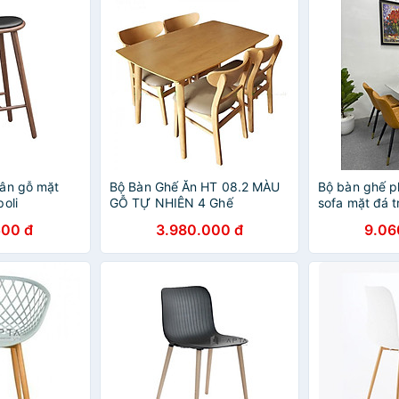
ân gỗ mặt
Bộ Bàn Ghế Ăn HT 08.2 MÀU
Bộ bàn ghế p
oli
GỖ TỰ NHIÊN 4 Ghế
sofa mặt đá 
chân chữ X, 
500 đ
3.980.000 đ
9.06
mạ đồng