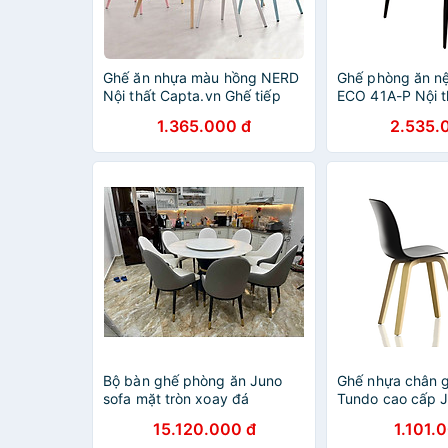
Ghế ăn nhựa màu hồng NERD
Ghế phòng ăn n
Nội thất Capta.vn Ghế tiếp
ECO 41A-P Nội t
khách nhỏ gọn thân nhựa PP
Ghế ăn cao cấp
1.365.000 đ
2.535.
màu hồng dành cho nữ chân
Polywood có bọc
ghế gỗ tự nhiên sơn Cafe
chân ghế sắt sơn
Fastfood Chair
màu đen
Bộ bàn ghế phòng ăn Juno
Ghế nhựa chân 
sofa mặt tròn xoay đá
Tundo cao cấp
ceramic kèm 8 ghế
hàng thiết kế 4
15.120.000 đ
1.101.