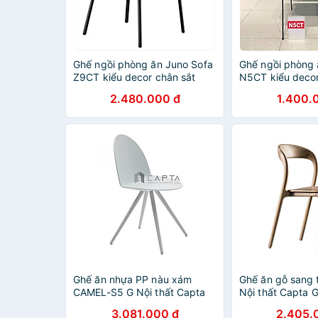
Ghế ngồi phòng ăn Juno Sofa
Ghế ngồi phòng 
Z9CT kiểu decor chân sắt
N5CT kiểu decor
2.480.000 đ
1.400.
Ghế ăn nhựa PP nàu xám
Ghế ăn gỗ sang 
CAMEL-S5 G Nội thất Capta
Nội thất Capta 
Ghế nhựa chân thép sơn tĩnh
gỗ Ash sang trọ
3.081.000 đ
2.405.
điện
lưng tựa cao