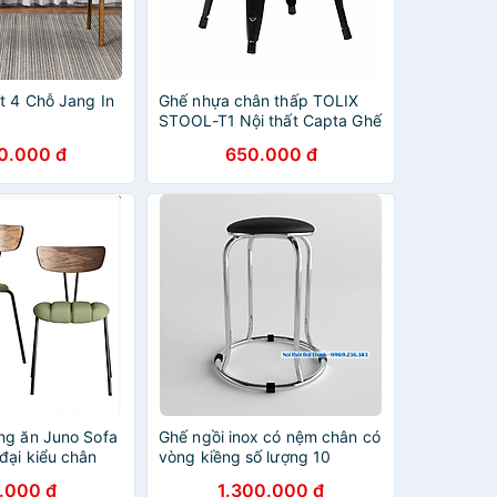
t 4 Chỗ Jang In
Ghế nhựa chân thấp TOLIX
STOOL-T1 Nội thất Capta Ghế
Tolix stool thép sơn tĩnh điện
0.000 đ
650.000 đ
màu đen
ng ăn Juno Sofa
Ghế ngồi inox có nệm chân có
đại kiểu chân
vòng kiềng số lượng 10
.000 đ
1.300.000 đ