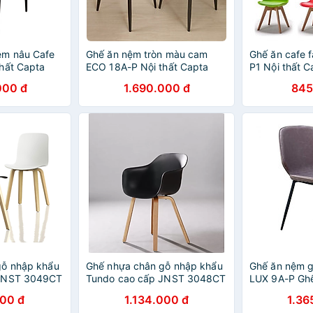
ệm nâu Cafe
Ghế ăn nệm tròn màu cam
Ghế ăn cafe 
hất Capta
ECO 18A-P Nội thất Capta
P1 Nội thất 
 khung gỗ
Ghế nhà hàng nệm da công
hàng thân nh
000 đ
1.690.000 đ
845
 nệm simili
nghiệp chân sắt sơn tĩnh điện
màu xám chân
 tĩnh điện
màu đen carbon bóng
định
gỗ nhập khẩu
Ghế nhựa chân gỗ nhập khẩu
Ghế ăn nệm g
 JNST 3049CT
Tundo cao cấp JNST 3048CT
LUX 9A-P Gh
2 x 45 x 80 cm
hàng thiết kế 55 x 49 x 82 cm
PVC chân sắt 
000 đ
1.134.000 đ
1.36
màu đen cao