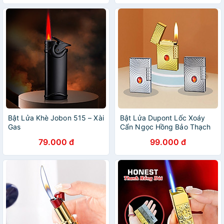
Bật Lửa Khè Jobon 515 – Xài
Bật Lửa Dupont Lốc Xoáy
Gas
Cẩn Ngọc Hồng Bảo Thạch
M43 – Xài Gas (giao màu
79.000 đ
99.000 đ
ngẫu nhiên)