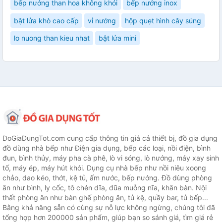
bếp nướng than hoa không khói
bếp nướng inox
bật lửa khò cao cấp
vỉ nướng
hộp quẹt hình cây súng
lo nuong than kieu nhat
bật lửa mini
DoGiaDungTot.com cung cấp thông tin giá cả thiết bị, đồ gia dụng
đồ dùng nhà bếp như Điện gia dụng, bếp các loại, nồi điện, bình
đun, bình thủy, máy pha cà phê, lò vi sóng, lò nướng, máy xay sinh
tố, máy ép, máy hút khói. Dụng cụ nhà bếp như nồi niêu xoong
chảo, dao kéo, thớt, kệ tủ, ấm nước, bếp nướng. Đồ dùng phòng
ăn như bình, ly cốc, tô chén dĩa, đũa muỗng nĩa, khăn bàn. Nội
thất phòng ăn như bàn ghế phòng ăn, tủ kệ, quầy bar, tủ bếp...
Bằng khả năng sẵn có cùng sự nỗ lực không ngừng, chúng tôi đã
tổng hợp hơn 200000 sản phẩm, giúp bạn so sánh giá, tìm giá rẻ