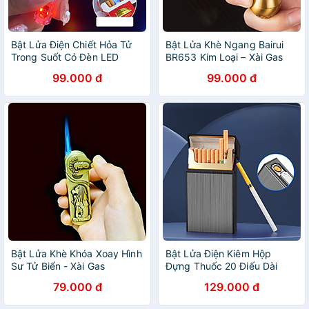
Bật Lửa Điện Chiết Hỏa Tử
Bật Lửa Khè Ngang Bairui
Trong Suốt Có Đèn LED
BR653 Kim Loại – Xài Gas
Nhấp Nháy – Sạc Điện
(giao màu ngẫu nhiên)
99.000 đ
99.000 đ
Bật Lửa Khè Khóa Xoay Hình
Bật Lửa Điện Kiêm Hộp
Sư Tử Biển - Xài Gas
Đựng Thuốc 20 Điếu Dài
Slim HB208 – Sạc Điện
79.000 đ
129.000 đ