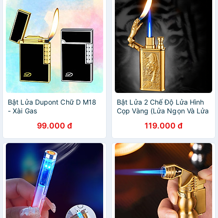
Bật Lửa Dupont Chữ D M18
Bật Lửa 2 Chế Độ Lửa Hình
- Xài Gas
Cọp Vàng (Lửa Ngọn Và Lửa
Khè) – Xài Gas
99.000 đ
119.000 đ