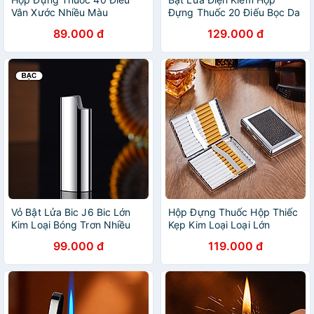
Vân Xước Nhiều Màu
Đựng Thuốc 20 Điếu Bọc Da
- Sạc Điện
89.000 đ
129.000 đ
Vỏ Bật Lửa Bic J6 Bic Lớn
Hộp Đựng Thuốc Hộp Thiếc
Kim Loại Bóng Trơn Nhiều
Kẹp Kim Loại Loại Lớn
Màu
99.000 đ
119.000 đ