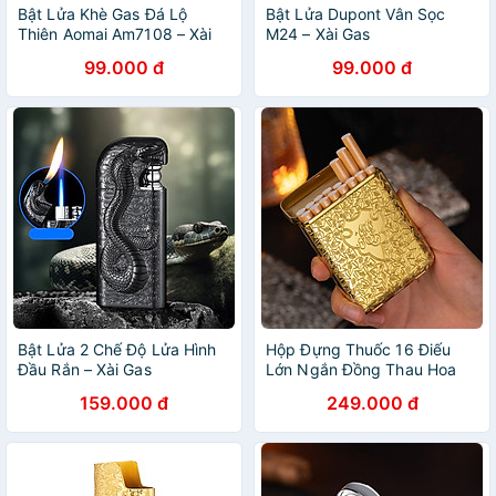
Bật Lửa Khè Gas Đá Lộ
Bật Lửa Dupont Vân Sọc
Thiên Aomai Am7108 – Xài
M24 – Xài Gas
Gas (giao màu ngẫu nhiên)
99.000 đ
99.000 đ
Bật Lửa 2 Chế Độ Lửa Hình
Hộp Đựng Thuốc 16 Điếu
Đầu Rắn – Xài Gas
Lớn Ngắn Đồng Thau Hoa
Văn Cổ
159.000 đ
249.000 đ