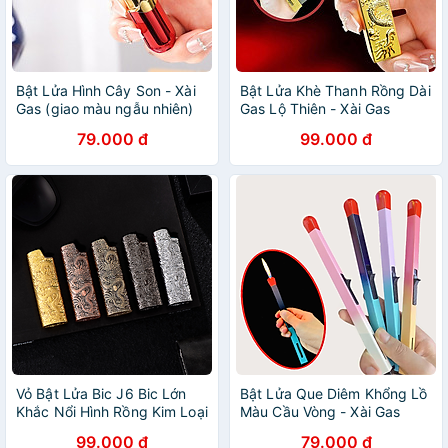
Bật Lửa Hình Cây Son - Xài
Bật Lửa Khè Thanh Rồng Dài
Gas (giao màu ngẫu nhiên)
Gas Lộ Thiên - Xài Gas
79.000 đ
99.000 đ
Vỏ Bật Lửa Bic J6 Bic Lớn
Bật Lửa Que Diêm Khổng Lồ
Khắc Nổi Hình Rồng Kim Loại
Màu Cầu Vòng - Xài Gas
(giao màu ngẫu nhiên)
99.000 đ
79.000 đ