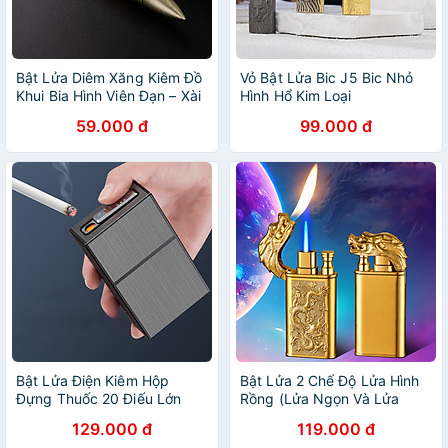
Bật Lửa Diêm Xăng Kiêm Đồ
Vỏ Bật Lửa Bic J5 Bic Nhỏ
Khui Bia Hình Viên Đạn – Xài
Hình Hổ Kim Loại
Xăng
59.000 đ
99.000 đ
Bật Lửa Điện Kiêm Hộp
Bật Lửa 2 Chế Độ Lửa Hình
Đựng Thuốc 20 Điếu Lớn
Rồng (Lửa Ngọn Và Lửa
Ngắn HB207 - Sạc Điện
Khè) – Xài Gas
129.000 đ
119.000 đ