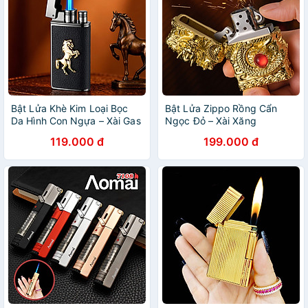
Bật Lửa Khè Kim Loại Bọc
Bật Lửa Zippo Rồng Cẩn
Da Hình Con Ngựa – Xài Gas
Ngọc Đỏ – Xài Xăng
119.000 đ
199.000 đ