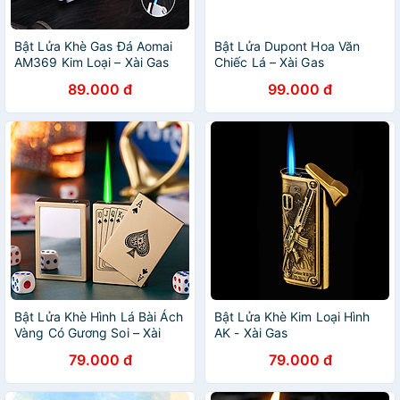
Bật Lửa Khè Gas Đá Aomai
Bật Lửa Dupont Hoa Văn
AM369 Kim Loại – Xài Gas
Chiếc Lá – Xài Gas
(giao màu ngẫu nhiên)
89.000 đ
99.000 đ
Bật Lửa Khè Hình Lá Bài Ách
Bật Lửa Khè Kim Loại Hình
Vàng Có Gương Soi – Xài
AK - Xài Gas
Gas
79.000 đ
79.000 đ