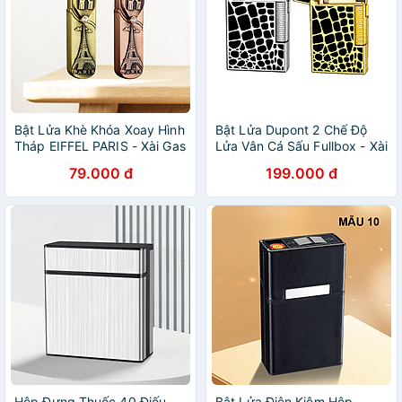
Bật Lửa Khè Khóa Xoay Hình
Bật Lửa Dupont 2 Chế Độ
Tháp EIFFEL PARIS - Xài Gas
Lửa Vân Cá Sấu Fullbox - Xài
Gas
79.000 đ
199.000 đ
Hộp Đựng Thuốc 40 Điếu
Bật Lửa Điện Kiêm Hộp