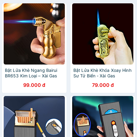
Bật Lửa Khè Ngang Bairui
Bật Lửa Khè Khóa Xoay Hình
BR653 Kim Loại – Xài Gas
Sư Tử Biển - Xài Gas
(giao màu ngẫu nhiên)
99.000 đ
79.000 đ