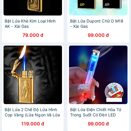
Bật Lửa Khè Kim Loại Hình
Bật Lửa Dupont Chữ D M18
AK - Xài Gas
- Xài Gas
79.000 đ
99.000 đ
Bật Lửa 2 Chế Độ Lửa Hình
Bật Lửa Điện Chiết Hỏa Tử
Cọp Vàng (Lửa Ngọn Và Lửa
Trong Suốt Có Đèn LED
Khè) – Xài Gas
Nhấp Nháy – Sạc Điện
119.000 đ
99.000 đ