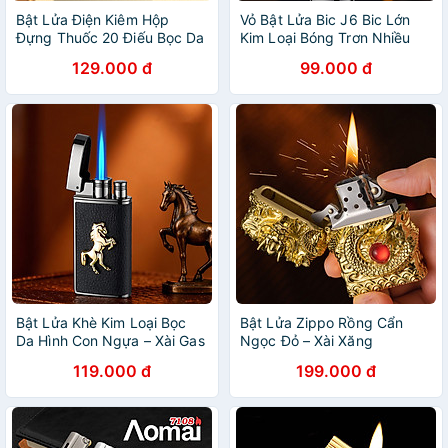
Bật Lửa Điện Kiêm Hộp
Vỏ Bật Lửa Bic J6 Bic Lớn
Đựng Thuốc 20 Điếu Bọc Da
Kim Loại Bóng Trơn Nhiều
- Sạc Điện
Màu
129.000 đ
99.000 đ
Bật Lửa Khè Kim Loại Bọc
Bật Lửa Zippo Rồng Cẩn
Da Hình Con Ngựa – Xài Gas
Ngọc Đỏ – Xài Xăng
119.000 đ
199.000 đ