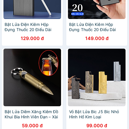
Bật Lửa Điện Kiêm Hộp
Bật Lửa Điện Kiêm Hộp
Đựng Thuốc 20 Điếu Dài
Đựng Thuốc 20 Điếu Dài
Slim HB208 – Sạc Điện
Slim C919 - Sạc Điện
129.000 đ
149.000 đ
Bật Lửa Diêm Xăng Kiêm Đồ
Vỏ Bật Lửa Bic J5 Bic Nhỏ
Khui Bia Hình Viên Đạn – Xài
Hình Hổ Kim Loại
Xăng
59.000 đ
99.000 đ