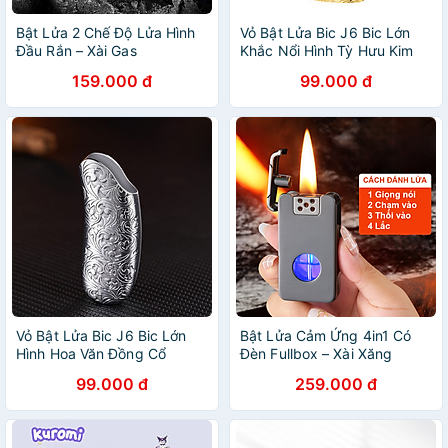
Bật Lửa 2 Chế Độ Lửa Hình
Vỏ Bật Lửa Bic J6 Bic Lớn
Đầu Rắn – Xài Gas
Khắc Nổi Hình Tỳ Hưu Kim
Loại 5 Màu
159.000 đ
99.000 đ
Vỏ Bật Lửa Bic J6 Bic Lớn
Bật Lửa Cảm Ứng 4in1 Có
Hình Hoa Văn Đồng Cổ
Đèn Fullbox – Xài Xăng
99.000 đ
259.000 đ