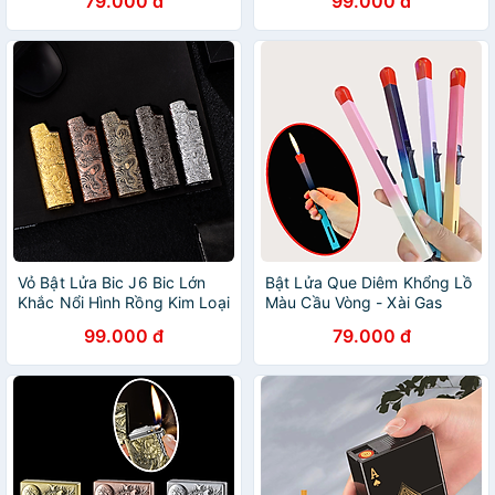
79.000 đ
99.000 đ
Vỏ Bật Lửa Bic J6 Bic Lớn
Bật Lửa Que Diêm Khổng Lồ
Khắc Nổi Hình Rồng Kim Loại
Màu Cầu Vòng - Xài Gas
(giao màu ngẫu nhiên)
99.000 đ
79.000 đ