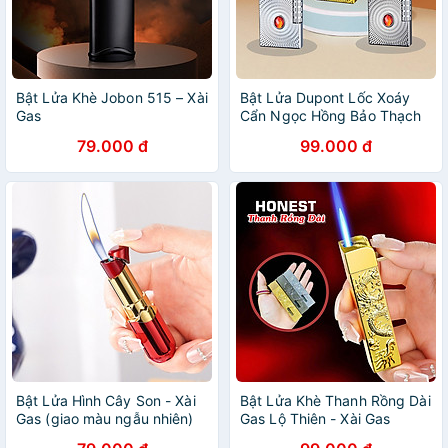
Bật Lửa Khè Jobon 515 – Xài
Bật Lửa Dupont Lốc Xoáy
Gas
Cẩn Ngọc Hồng Bảo Thạch
M43 – Xài Gas (giao màu
79.000 đ
99.000 đ
ngẫu nhiên)
Bật Lửa Hình Cây Son - Xài
Bật Lửa Khè Thanh Rồng Dài
Gas (giao màu ngẫu nhiên)
Gas Lộ Thiên - Xài Gas