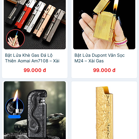
Bật Lửa Khè Gas Đá Lộ
Bật Lửa Dupont Vân Sọc
Thiên Aomai Am7108 – Xài
M24 – Xài Gas
Gas (giao màu ngẫu nhiên)
99.000 đ
99.000 đ