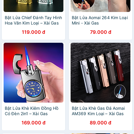
Bật Lửa Chief Đánh Tay Hình
Bật Lửa Aomai 264 Kim Loại
Hoa Văn Kim Loại – Xài Gas
Mini - Xài Gas
119.000 đ
79.000 đ
Bật Lửa Khè Kiêm Đồng Hồ
Bật Lửa Khè Gas Đá Aomai
Có Đèn 2in1 – Xài Gas
AM369 Kim Loại – Xài Gas
(giao màu ngẫu nhiên)
169.000 đ
89.000 đ