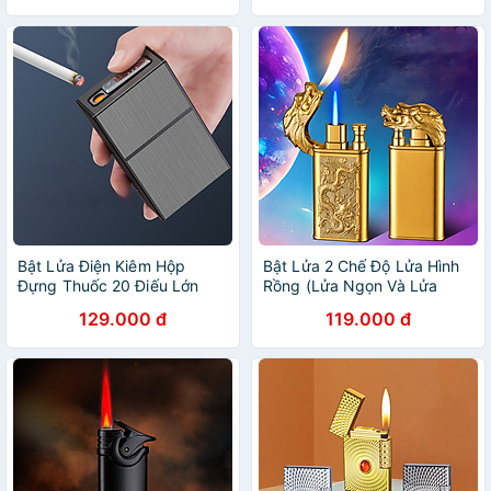
Bật Lửa Điện Kiêm Hộp
Bật Lửa 2 Chế Độ Lửa Hình
Đựng Thuốc 20 Điếu Lớn
Rồng (Lửa Ngọn Và Lửa
Ngắn HB207 - Sạc Điện
Khè) – Xài Gas
129.000 đ
119.000 đ