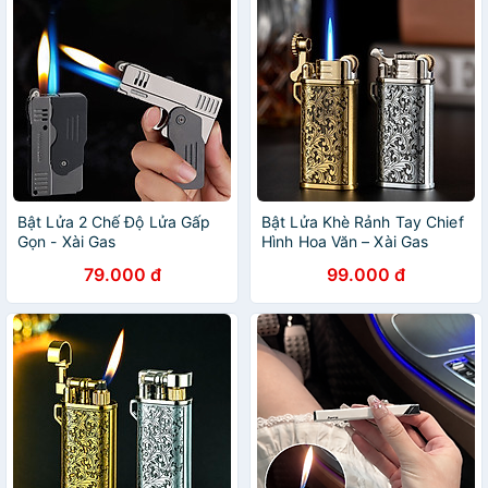
Bật Lửa 2 Chế Độ Lửa Gấp
Bật Lửa Khè Rảnh Tay Chief
Gọn - Xài Gas
Hình Hoa Văn – Xài Gas
79.000 đ
99.000 đ