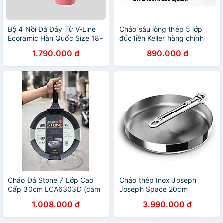
Bộ 4 Nồi Đá Đáy Từ V-Line
Chảo sâu lòng thép 5 lớp
Ecoramic Hàn Quốc Size 18-
đúc liền Keller hàng chính
20-22-24 Cm | Đúc Nguyên
hãng
1.790.000 đ
890.000 đ
Khối | Cam Kết Chính Hãng
Chảo Đá Stone 7 Lớp Cao
Chảo thép Inox Joseph
Cấp 30cm LCA6303D (cam
Joseph Space 20cm
kết hàng chính hãng)
1000023 Hàng chính hãng
1.008.000 đ
3.990.000 đ