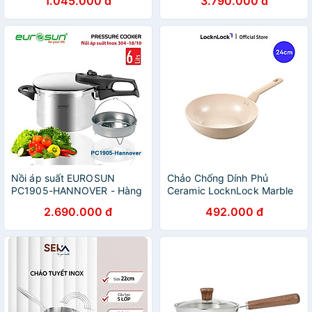
1.045.000 đ
3.790.000 đ
kính
Nồi áp suất EUROSUN
Chảo Chống Dính Phủ
PC1905-HANNOVER - Hàng
Ceramic LocknLock Marble
chính hãng
Ceramic IH, Hãng Chính
2.690.000 đ
492.000 đ
Hãng, Dùng Được Bếp Từ -
JoyMall