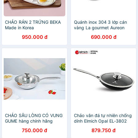
CHẢO RÁN 2 TRỨNG BEKA
Quánh inox 304 3 lớp cán
Made in Korea
vàng La gourmet Aureon
16cm 1.7L – 436733
950.000 đ
690.000 đ
CHẢO SÂU LÒNG CÓ VUNG
Chảo vân đá tự nhiên chống
GUME hàng chính hãng
dính Elmich Opal EL-3802
750.000 đ
879.750 đ