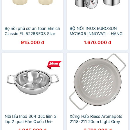
Bộ nồi phủ sứ an toàn Elmich
BỘ NỒI INOX EUROSUN
Classic EL-5226BE03 Size
MC1605 INNOVATI - HÀNG
18,20,24cm - Hàng chính
CHÍNH HÃNG
915.000 đ
1.670.000 đ
hãng
Nồi lẩu Inox 304 đúc liền 3
Xửng Hấp Riess Aromapots
lớp 2 quai Hàn Quốc Uni-
2118-211 20cm Light Grey
Clad size 22cm/ 26cm vung
hàng chính hãng