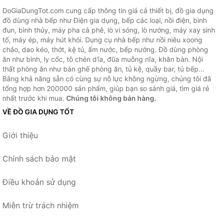
DoGiaDungTot.com cung cấp thông tin giá cả thiết bị, đồ gia dụng
đồ dùng nhà bếp như Điện gia dụng, bếp các loại, nồi điện, bình
đun, bình thủy, máy pha cà phê, lò vi sóng, lò nướng, máy xay sinh
tố, máy ép, máy hút khói. Dụng cụ nhà bếp như nồi niêu xoong
chảo, dao kéo, thớt, kệ tủ, ấm nước, bếp nướng. Đồ dùng phòng
ăn như bình, ly cốc, tô chén dĩa, đũa muỗng nĩa, khăn bàn. Nội
thất phòng ăn như bàn ghế phòng ăn, tủ kệ, quầy bar, tủ bếp...
Bằng khả năng sẵn có cùng sự nỗ lực không ngừng, chúng tôi đã
tổng hợp hơn 200000 sản phẩm, giúp bạn so sánh giá, tìm giá rẻ
nhất trước khi mua.
Chúng tôi không bán hàng.
VỀ ĐỒ GIA DỤNG TỐT
Giới thiệu
Chính sách bảo mật
Điều khoản sử dụng
Miễn trừ trách nhiệm