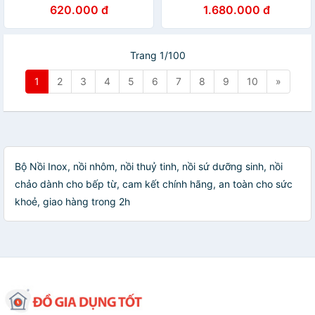
(20cm/24cm/28cm) - Hàng
cobi home
620.000 đ
1.680.000 đ
chính hãng
Trang 1/100
1
2
3
4
5
6
7
8
9
10
»
Bộ Nồi Inox, nồi nhôm, nồi thuỷ tinh, nồi sứ dưỡng sinh, nồi
chảo dành cho bếp từ, cam kết chính hãng, an toàn cho sức
khoẻ, giao hàng trong 2h