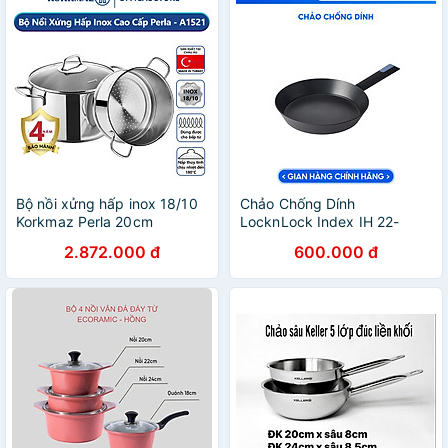
Bộ nồi xửng hấp inox 18/10
Chảo Chống Dính
Korkmaz Perla 20cm
LocknLock Index IH 22-
26cm - Phủ Titanium dùng
2.872.000 đ
600.000 đ
được bếp từ và các loại bếp
- JoyMall