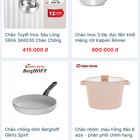
Chảo Tuyết Inox Sâu Lòng
Chảo Inox 3 lớp đúc liền khối
SEKA SK6030 Chảo Chống
miệng rót Kalpen Rinmer
Dính Đúc Nguyên Khối -
16cm kèm vung kính, bảo
415.000 đ
600.000 đ
Hàng Chính Hãng
hành 5 năm
Chảo chống dính Berghoff
Chảo nhôm ,màu hồng đào 6
Glints Spirit
size - phân phối chính hang