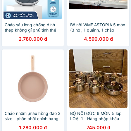
Chảo sâu lòng chống dính
Bộ nồi WMF ASTORIA 5 món
thép không gỉ phủ tinh thể
(3 nồi, 1 quánh, 1 chảo
kim cương cao cấp Blue
20cm) hàng chính hãng
2.780.000 đ
4.590.000 đ
Diamond 28cm có nắp kính
Chảo nhôm ,màu hồng đào 3
BỘ NỒI ĐỨC 6 MÓN 5 lớp
size - phân phối chính hang
LOẠI 1 - Hàng nhập khẩu
cobi home
1.280.000 đ
745.000 đ