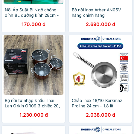
Nồi Áp Suất Bí Ngô chống
Bộ nồi inox Arber AN05V
dính 8L đường kính 28cm -
hàng chính hãng
Nồi đa năng Chiên, Xào, Nấu
170.000 đ
2.690.000 đ
Lẩu, Nấu Cơm Hàng nhập
khẩu TOPTIPOTENT POT
Bộ nồi từ nhập khẩu Thái
Chảo inox 18/10 Korkmaz
Lan Orkin OR09 3 chiếc 20,
Proline 24 cm - 1.8 lít
24, 28cm, thân nhôm đúc,
1.230.000 đ
2.038.000 đ
phủ chống dính nano, hàng
chính hãng