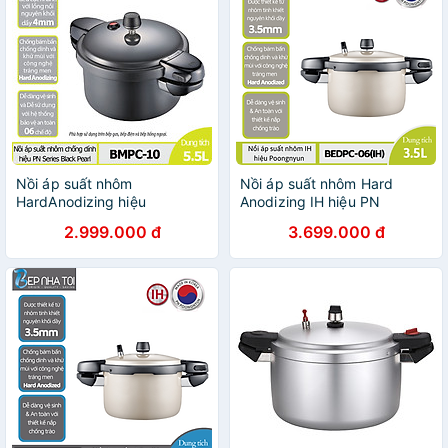
Nồi áp suất nhôm
Nồi áp suất nhôm Hard
HardAnodizing hiệu
Anodizing IH hiệu PN
PoongNyun BMPC-10 -
BEDPC-06(IH) [3.5L] - Hàng
2.999.000 đ
3.699.000 đ
Hàng chính hãng
chính hãng