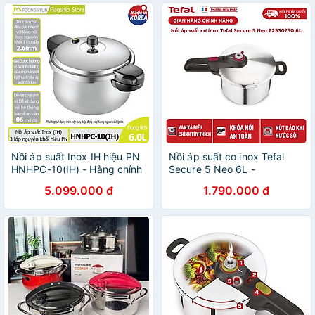
Nồi áp suất Inox IH hiệu PN
Nồi áp suất cơ inox Tefal
HNHPC-10(IH) - Hàng chính
Secure 5 Neo 6L -
hãng
P2530750, dùng cho mọi
5.099.000 đ
1.790.000 đ
loại bếp - Hàng chính hãng