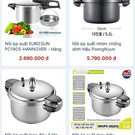
Nồi áp suất EUROSUN
Nồi áp suất nhôm chống
PC1905-HANNOVER - Hàng
dính hiệu PoongNyun
chính hãng
BMPC-08(IH) / BMPC-10(IH)
2.690.000 đ
5.790.000 đ
- Hàng Chính Hãng
Nồi áp suất Inox đáy 3 lớp
Nồi áp suất Inox hiệu