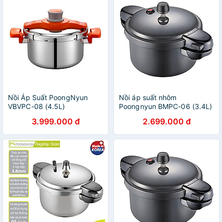
Nồi Áp Suất PoongNyun
Nồi áp suất nhôm
VBVPC-08 (4.5L)
Poongnyun BMPC-06 (3.4L)
- Hàng Chính hãng
3.999.000 đ
2.699.000 đ