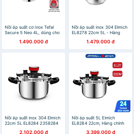
Nồi áp suất cơ inox Tefal
Nồi áp suất inox 304 Elmich
Secure 5 Neo 4L, dùng cho
EL8278 22cm 5L - Hàng
mọi loại bếp - Hàng chính
chính hãng
1.490.000 đ
1.479.000 đ
hãng
Nồi áp suất inox 304 Elmich
Nồi áp suất 5L Elmich
22cm 5L EL8284 2358284
EL8284 22cm, Hàng chính
hãng, inox 304 an toàn cho
2.102.000 đ
3.399.000 đ
sức khỏe, đáy từ - JoyMall