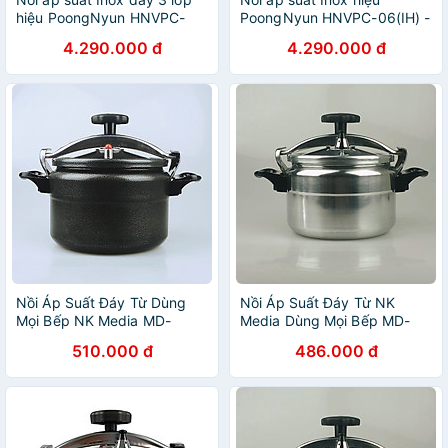
hiệu PoongNyun HNVPC-
PoongNyun HNVPC-06(IH) -
06(IH) [3.2L] - Hàng chính
Hàng chính hãng
4.290.000 đ
4.290.000 đ
hãng
Nồi Áp Suất Đáy Từ Dùng
Nồi Áp Suất Đáy Từ NK
Mọi Bếp NK Media MD-
Media Dùng Mọi Bếp MD-
GPC204D 4 lít - Hàng Chính
GPC204T (4 lít) - Hàng
510.000 đ
486.000 đ
Hãng
Chính Hãng