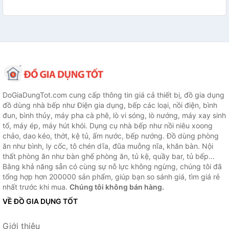
DoGiaDungTot.com cung cấp thông tin giá cả thiết bị, đồ gia dụng
đồ dùng nhà bếp như Điện gia dụng, bếp các loại, nồi điện, bình
đun, bình thủy, máy pha cà phê, lò vi sóng, lò nướng, máy xay sinh
tố, máy ép, máy hút khói. Dụng cụ nhà bếp như nồi niêu xoong
chảo, dao kéo, thớt, kệ tủ, ấm nước, bếp nướng. Đồ dùng phòng
ăn như bình, ly cốc, tô chén dĩa, đũa muỗng nĩa, khăn bàn. Nội
thất phòng ăn như bàn ghế phòng ăn, tủ kệ, quầy bar, tủ bếp...
Bằng khả năng sẵn có cùng sự nỗ lực không ngừng, chúng tôi đã
tổng hợp hơn 200000 sản phẩm, giúp bạn so sánh giá, tìm giá rẻ
nhất trước khi mua.
Chúng tôi không bán hàng.
VỀ ĐỒ GIA DỤNG TỐT
Giới thiệu