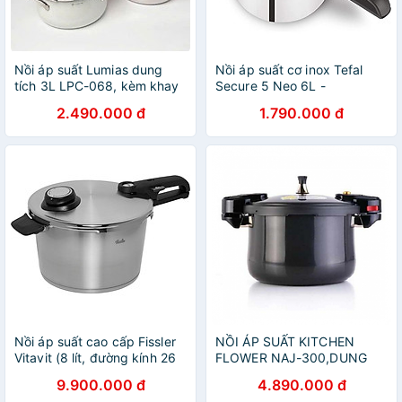
Nồi áp suất Lumias dung
Nồi áp suất cơ inox Tefal
tích 3L LPC-068, kèm khay
Secure 5 Neo 6L -
hấp Hàng chính hãng
P2530737, dùng cho mọi
2.490.000 đ
1.790.000 đ
loại bếp - Hàng chính hãng
Nồi áp suất cao cấp Fissler
NỒI ÁP SUẤT KITCHEN
Vitavit (8 lít, đường kính 26
FLOWER NAJ-300,DUNG
cm) hàng chính hãng
TÍCH 16 LÍT hàng chính
9.900.000 đ
4.890.000 đ
hãng