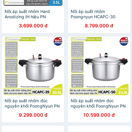
Nồi áp suất nhôm Hard
Nồi áp suất nhôm
Anodizing IH hiệu PN
Poongnyun HCAPC-30
BEDPC-06(IH) [3.5L] - Hàng
(16.0L) - Hàng chính hãng
3.699.000 đ
8.799.000 đ
chính hãng
Nồi áp suất nhôm đúc
Nồi áp suất nhôm đúc
nguyên khối PoongNyun PN
nguyên khối PoongNyun PN
HCAPC-39 - Hàng chính
HCAPC-50 - Hàng chính
9.299.000 đ
10.599.000 đ
hãng
hãng