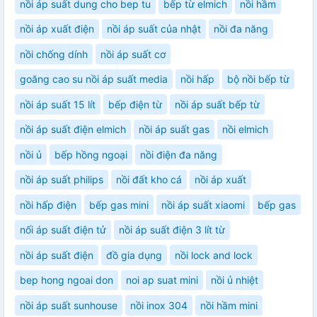
nồi áp suất dung cho bep tu
bếp từ elmich
nồi hầm
nồi áp xuất điện
nồi áp suất của nhật
nồi đa năng
nồi chống dính
nồi áp suất cơ
goăng cao su nồi áp suất media
nồi hấp
bộ nồi bếp từ
nồi áp suất 15 lít
bếp điện từ
nồi áp suất bếp từ
nồi áp suất điện elmich
nồi áp suất gas
nồi elmich
nồi ủ
bếp hồng ngoại
nồi điện đa năng
nồi áp suất philips
nồi đất kho cá
nồi áp xuất
nồi hấp điện
bếp gas mini
nồi áp suất xiaomi
bếp gas
nối áp suất điện tử
nồi áp suất điện 3 lít từ
nồi áp suất điện
đồ gia dụng
nồi lock and lock
bep hong ngoai don
noi ap suat mini
nồi ủ nhiệt
nồi áp suất sunhouse
nồi inox 304
nồi hầm mini