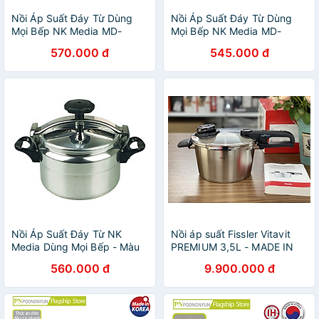
Nồi Áp Suất Đáy Từ Dùng
Nồi Áp Suất Đáy Từ Dùng
Mọi Bếp NK Media MD-
Mọi Bếp NK Media MD-
GPC247 (7 lít) - Màu Ngẫu
GPC225 (5 lít) - Màu Ngẫu
570.000 đ
545.000 đ
Nhiên - Hàng Chính Hãng
Nhiên - Hàng Chính Hãng
Nồi Áp Suất Đáy Từ NK
Nồi áp suất Fissler Vitavit
Media Dùng Mọi Bếp - Màu
PREMIUM 3,5L - MADE IN
Ngẫu Nhiên - Hàng Chính
GERMANY Hàng chính hãng
560.000 đ
9.900.000 đ
Hãng