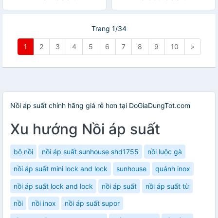
Trang 1/34
1
2
3
4
5
6
7
8
9
10
»
Nồi áp suất chính hãng giá rẻ hơn tại DoGiaDungTot.com
Xu hướng Nồi áp suất
bộ nồi
nồi áp suất sunhouse shd1755
nồi luộc gà
nồi áp suất mini lock and lock
sunhouse
quánh inox
nồi áp suất lock and lock
nồi áp suất
nồi áp suất từ
nồi
nồi inox
nồi áp suất supor