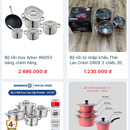
Bộ nồi inox Arber AN05V
Bộ nồi từ nhập khẩu Thái
hàng chính hãng
Lan Orkin OR09 3 chiếc 20,
24, 28cm, thân nhôm đúc,
2.690.000 đ
1.230.000 đ
phủ chống dính nano, hàng
chính hãng