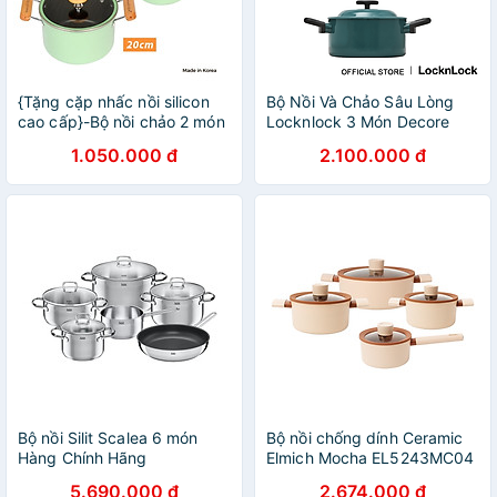
{Tặng cặp nhấc nồi silicon
Bộ Nồi Và Chảo Sâu Lòng
cao cấp}-Bộ nồi chảo 2 món
Locknlock 3 Món Decore
đáy từ cao cấp Hàn Quốc,
LDE1181IHS01- Hàng Chính
1.050.000 đ
2.100.000 đ
quánh 16cm + nồi 20cm,
Hãng
chống dính vân đá an toàn
cho sức khỏe, dùng được
tất cả các loại bếp/
Induction
Bộ nồi Silit Scalea 6 món
Bộ nồi chống dính Ceramic
Hàng Chính Hãng
Elmich Mocha EL5243MC04
Size 18, 20, 24, quánh 16cm
5.690.000 đ
2.674.000 đ