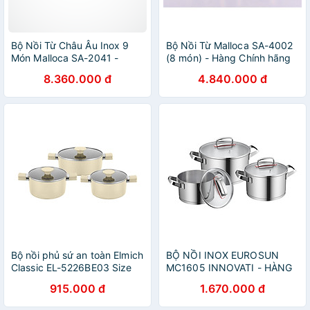
Bộ Nồi Từ Châu Âu Inox 9
Bộ Nồi Từ Malloca SA-4002
Món Malloca SA-2041 -
(8 món) - Hàng Chính hãng
Hàng Chính Hãng
8.360.000 đ
4.840.000 đ
Bộ nồi phủ sứ an toàn Elmich
BỘ NỒI INOX EUROSUN
Classic EL-5226BE03 Size
MC1605 INNOVATI - HÀNG
18,20,24cm - Hàng chính
CHÍNH HÃNG
915.000 đ
1.670.000 đ
hãng