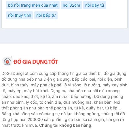
bộ nồi tráng men của nhật
noi 32cm
nồi đáy từ
nồi thuỷ tinh
nồi bếp từ
DoGiaDungTot.com cung cấp thông tin giá cả thiết bị, đồ gia dụng
đồ dùng nhà bếp như Điện gia dụng, bếp các loại, nồi điện, bình
đun, bình thủy, máy pha cà phê, lò vi sóng, lò nướng, máy xay sinh
tố, máy ép, máy hút khói. Dụng cụ nhà bếp như nồi niêu xoong
chảo, dao kéo, thớt, kệ tủ, ấm nước, bếp nướng. Đồ dùng phòng
ăn như bình, ly cốc, tô chén dĩa, đũa muỗng nĩa, khăn bàn. Nội
thất phòng ăn như bàn ghế phòng ăn, tủ kệ, quầy bar, tủ bếp...
Bằng khả năng sẵn có cùng sự nỗ lực không ngừng, chúng tôi đã
tổng hợp hơn 200000 sản phẩm, giúp bạn so sánh giá, tìm giá rẻ
nhất trước khi mua.
Chúng tôi không bán hàng.