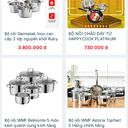
Bộ nồi Germatek Inox cao
BỘ NỒI CHẢO ĐÁY TỪ
cấp 3 lớp nguyên khối Ruby
HAPPYCOOK PLATINUM
GE-0308 Size 18, 20, 24cm
HC05-CBPT - Hàng chính
3.800.000 đ
730.000 đ
hãng
Bộ nồi WMF Belmonte 5 món
Bộ nồi WMF Astoria Topfset
kèm quánh vung kính hàng
5 Hàng chính hãng