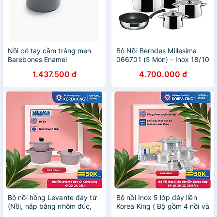
Nồi có tay cầm tráng men
Bộ Nồi Berndes Millesima
Barebones Enamel
066701 (5 Món) - Inox 18/10
Saucepan
Cao Cấp, Đáy 5 Lớp, Dùng
1.437.500 đ
4.700.000 đ
Được Mọi Loại Bếp
Bộ nồi hồng Levante đáy từ
Bộ nồi Inox 5 lớp đáy liền
(Nồi, nắp bằng nhôm đúc,
Korea King ( Bộ gồm 4 nồi và
phủ men chống dính
nắp bằng inox đường kính