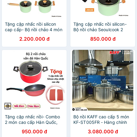
Tặng cặp nhấc nồi silicon
Tặng cặp nhấc nồi silicon-
cap cấp- Bộ nồi chảo 4 món
Bộ nồi chảo Seoulcook 2
SL1, quánh 16cm + nồi 20cm
món đáy từ S4, nồi 20cm +
2.200.000 đ
850.000 đ
+ chảo sâu lòng 32cm +
chảo vuông 15x20cm đáy
chảo vuông 15x20cm đáy
từ/ Induction Hàn Quốc,
từ/ Induction Seoulcook Hàn
dùng được tất cả các loại
Quốc, dùng được tất cả các
bếp
loại bếp
Tặng cặp nhấc nồi- Combo
Bộ nồi KAFF cao cấp 5 món
2 món cao cấp Hàn Quốc,
KF-ST005FR - Hàng chính
nồi chống dính vân đá
hãng KAFF
950.000 đ
3.080.000 đ
Kimscook size 20 cm và