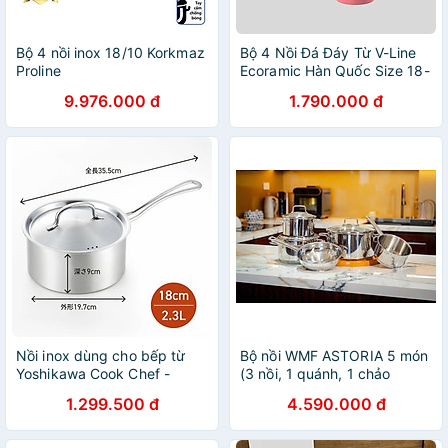
Bộ 4 nồi inox 18/10 Korkmaz
Bộ 4 Nồi Đá Đáy Từ V-Line
Proline
Ecoramic Hàn Quốc Size 18-
20-22-24 Cm | Đúc Nguyên
9.976.000 đ
1.790.000 đ
Khối | Cam Kết Chính Hãng
Nồi inox dùng cho bếp từ
Bộ nồi WMF ASTORIA 5 món
Yoshikawa Cook Chef -
(3 nồi, 1 quánh, 1 chảo
Hàng Nội Địa Nhật Bản
20cm) hàng chính hãng
1.299.500 đ
4.590.000 đ