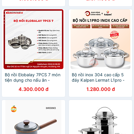
Bộ nồi Elobalay 7PCS 7 món
Bộ nồi inox 304 cao cấp 5
tiện dụng cho nấu ăn -
đáy Kalpen Lermat L1pro -
Gokitchen - Hàng chính
Hàng chính hãng bảo hành 5
4.300.000 đ
1.280.000 đ
hãng
năm