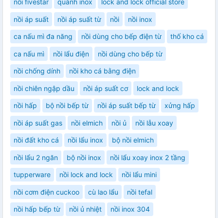
nồi fivestar
quánh inox
lock and lock official store
nồi áp suất
nồi áp suất từ
nồi
nồi inox
ca nấu mì đa năng
nồi dùng cho bếp điện từ
thố kho cá
ca nấu mì
nồi lẩu điện
nồi dùng cho bếp từ
nồi chống dính
nồi kho cá bằng điện
nồi chiên ngập dầu
nồi áp suất cơ
lock and lock
nồi hấp
bộ nồi bếp từ
nồi áp suất bếp từ
xửng hấp
nồi áp suất gas
nồi elmich
nồi ủ
nồi lẫu xoay
nồi đất kho cá
nồi lẩu inox
bộ nồi elmich
nồi lẩu 2 ngăn
bộ nồi inox
nồi lẩu xoay inox 2 tầng
tupperware
nồi lock and lock
nồi lẩu mini
nồi cơm điện cuckoo
cù lao lẩu
nồi tefal
nồi hấp bếp từ
nồi ủ nhiệt
nồi inox 304