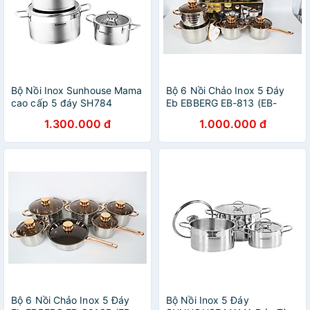
Bộ Nồi Inox Sunhouse Mama
Bộ 6 Nồi Chảo Inox 5 Đáy
cao cấp 5 đáy SH784
Eb EBBERG EB-813 (EB-
(16cm, 20cm, 24cm) - Dùng
8013/EB8013B/EB-811)
1.300.000 đ
1.000.000 đ
cho mọi loại bếp - Hàng
Dùng Mọi Bếp - Hàng Chính
chính hãng
Hãng
Bộ 6 Nồi Chảo Inox 5 Đáy
Bộ Nồi Inox 5 Đáy