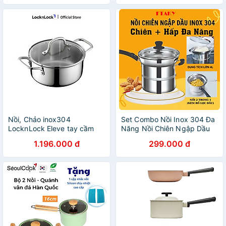
Chảo đúc chống dính vân đá
Ecoramic sâu lòng 26 cm,
dùng được tất cả các bếp(
trừ bếp từ)
Nồi, Chảo inox304
Set Combo Nồi Inox 304 Đa
LocknLock Eleve tay cầm
Năng Nồi Chiên Ngập Dầu
đúc nguyên khối nhiều kích
Kết Hợp Hấp Đa Năng Có
1.196.000 đ
299.000 đ
thước, dùng được bếp từ,
Xửng Hấp Và Giá Lọc Đi Kèm
Hàng Chính Hãng - JoyMall
Dễ Dàng Sử Dụng