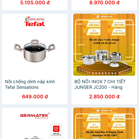
5.105.000 đ
8.970.000 đ
Ceramic, Ø20cm,
18, 20, 22, 24cm)-Hàng
24cm,28cm)
chính hãng
Nồi chống dính nắp kính
BỘ NỒI INOX 7 CHI TIẾT
Tefal Sensations
JUNGER JC200 - Hàng
(20cm/24cm) - Hàng chính
chính hãng
649.000 đ
2.850.000 đ
hãng