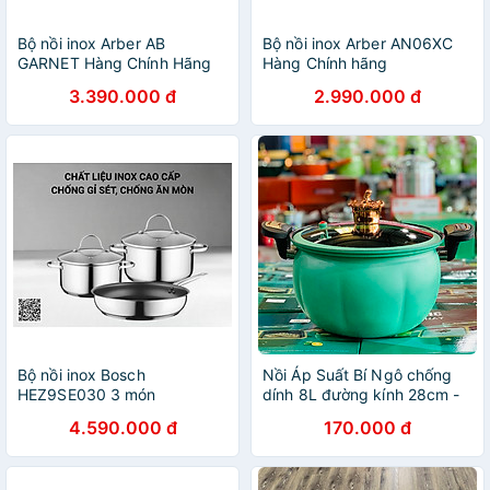
Bộ nồi inox Arber AB
Bộ nồi inox Arber AN06XC
GARNET Hàng Chính Hãng
Hàng Chính hãng
3.390.000 đ
2.990.000 đ
Bộ nồi inox Bosch
Nồi Áp Suất Bí Ngô chống
HEZ9SE030 3 món
dính 8L đường kính 28cm -
Nồi đa năng Chiên, Xào, Nấu
4.590.000 đ
170.000 đ
Lẩu, Nấu Cơm Hàng nhập
khẩu TOPTIPOTENT POT