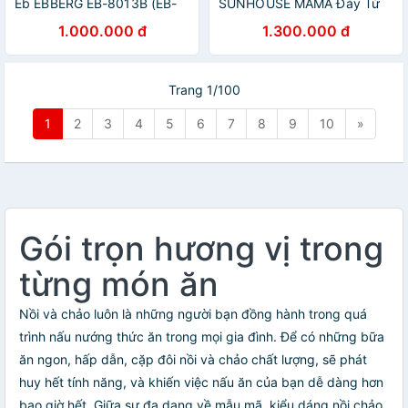
Eb EBBERG EB-8013B (EB-
SUNHOUSE MAMA Đáy Từ
8013/EB-813/EB-811) Dùng
SH784 - Hàng chính hãng
1.000.000 đ
1.300.000 đ
Mọi Bếp - Hàng Chính Hãng
Trang 1/100
1
2
3
4
5
6
7
8
9
10
»
Gói trọn hương vị trong
từng món ăn
Nồi và chảo luôn là những người bạn đồng hành trong quá
trình nấu nướng thức ăn trong mọi gia đình. Để có những bữa
ăn ngon, hấp dẫn, cặp đôi nồi và chảo chất lượng, sẽ phát
huy hết tính năng, và khiến việc nấu ăn của bạn dễ dàng hơn
bao giờ hết. Giữa sự đa dạng về mẫu mã, kiểu dáng nồi chảo