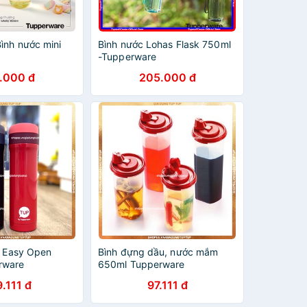
ình nước mini
Bình nước Lohas Flask 750ml
-Tupperware
.000 đ
205.000 đ
t Easy Open
Bình đựng dầu, nước mắm
rware
650ml Tupperware
.111 đ
97.111 đ