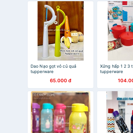
Dao Nạo gọt vỏ củ quả
Xửng hấp 1 2 3 
tupperware
tupperware
65.000 đ
104.0