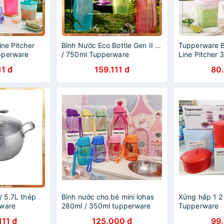
ine Pitcher
Bình Nước Eco Bottle Gen II 1L
Tupperware B
pperware
/ 750ml Tupperware
Line Pitcher 
11 đ
159.111 đ
80
/ 5.7L thép
Bình nước cho bé mini lohas
Xửng hấp 1 2 
rware
280ml / 350ml tupperware
Tupperware
111 đ
125.000 đ
99