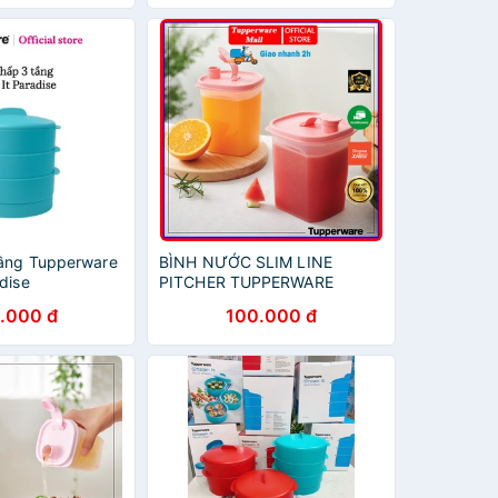
ầng Tupperware
BÌNH NƯỚC SLIM LINE
dise
PITCHER TUPPERWARE
350ML, 1L
.000 đ
100.000 đ