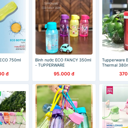
 ECO 750ml
Bình nước ECO FANCY 350ml
Tupperware Bì
- TUPPERWARE
Thermal 380
00 đ
95.000 đ
370