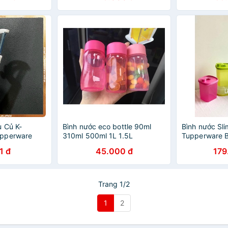
 Củ K-
Bình nước eco bottle 90ml
Bình nước Sli
pperware
310ml 500ml 1L 1.5L
Tupperware B
tupperware
1 đ
45.000 đ
179
Trang 1/2
1
2