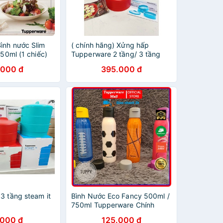
ình nước Slim
( chính hãng) Xửng hấp
350ml (1 chiếc)
Tupperware 2 tầng/ 3 tầng
.000 đ
395.000 đ
3 tầng steam it
Bình Nước Eco Fancy 500ml /
750ml Tupperware Chính
Hãng
.000 đ
125.000 đ