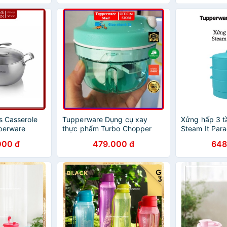
s Casserole
Tupperware Dụng cụ xay
Xửng hấp 3 t
pperware
thực phẩm Turbo Chopper
Steam It Para
000 đ
479.000 đ
648