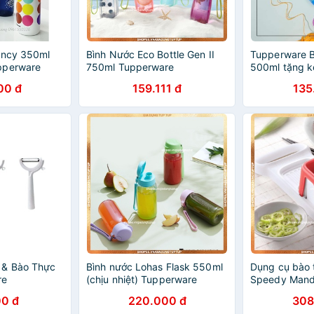
ancy 350ml
Bình Nước Eco Bottle Gen II
Tupperware B
pperware
750ml Tupperware
500ml tặng 
00 đ
159.111 đ
135
 & Bào Thực
Bình nước Lohas Flask 550ml
Dụng cụ bào
re
(chịu nhiệt) Tupperware
Speedy Mand
0 đ
220.000 đ
308