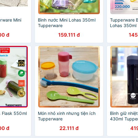
rware Mini
Bình nước Mini Lohas 350ml
Tupperware B
Tupperware
Lohas 350ml
00 đ
159.111 đ
145
 Flask 550ml
Món nhỏ xinh nhưng tiện ích
Bình giữ nhiệ
Tupperware
430ml Tuppe
00 đ
22.111 đ
419