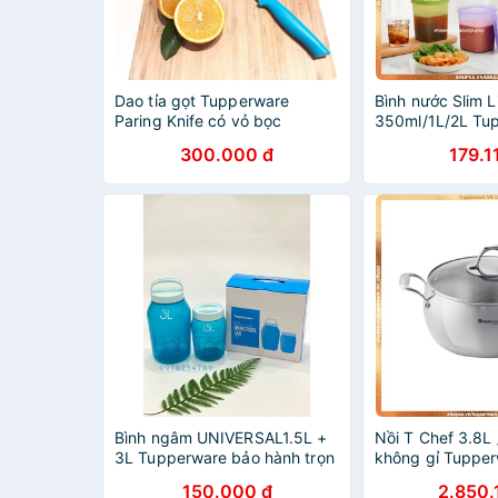
Dao tỉa gọt Tupperware
Bình nước Slim L
Paring Knife có vỏ bọc
350ml/1L/2L Tu
300.000 đ
179.1
Bình ngâm UNIVERSAL1.5L +
Nồi T Chef 3.8L 
3L Tupperware bảo hành trọn
không gỉ Tuppe
đời
150.000 đ
2.850.