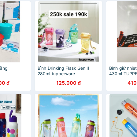
tầng
Bình Drinking Flask Gen II
Bình giữ nhiệ
280ml tupperware
430ml TUPP
00 đ
125.000 đ
410