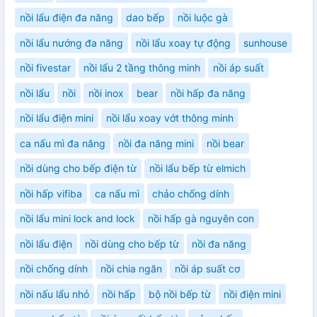
nồi lẩu điện đa năng
dao bếp
nồi luộc gà
nồi lẩu nướng đa năng
nồi lẩu xoay tự động
sunhouse
nồi fivestar
nồi lẩu 2 tầng thông minh
nồi áp suất
nồi lẩu
nồi
nồi inox
bear
nồi hấp đa năng
nồi lẩu điện mini
nồi lẩu xoay vớt thông minh
ca nấu mì đa năng
nồi đa năng mini
nồi bear
nồi dùng cho bếp điện từ
nồi lẩu bếp từ elmich
nồi hấp vifiba
ca nấu mì
chảo chống dính
nồi lẩu mini lock and lock
nồi hấp gà nguyên con
nồi lẩu điện
nồi dùng cho bếp từ
nồi đa năng
nồi chống dính
nồi chia ngăn
nồi áp suất cơ
nồi nấu lẩu nhỏ
nồi hấp
bộ nồi bếp từ
nồi điện mini