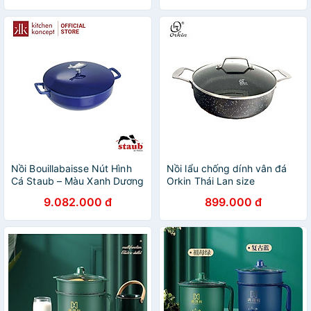
Nồi Bouillabaisse Nút Hình
Nồi lẩu chống dính vân đá
Cá Staub – Màu Xanh Dương
Orkin Thái Lan size
– 28cm
26cm/28cm, vung kính đáy
9.082.000 đ
899.000 đ
từ - Hàng chính hãng