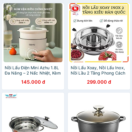
Nồi Lẩu Điện Mini Azhu 1.8L
Nồi Lẩu Xoay, Nồi Lẩu Inox,
Đa Năng – 2 Nấc Nhiệt, Kèm
Nồi Lầu 2 Tầng Phong Cách
Giá Hấp, Công Suất 600W
Hàn Quốc Size 32 - Hàng
145.000 đ
299.000 đ
Nhập Khẩu