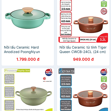
Nồi lẩu Ceramic Hard
Nồi lẩu Ceramic từ tính Tiger
Anodized PoongNyun
Queen CWCB-24CL (24 cm)
BNPT-24CL(IH) Size 24cm
- Màu nâu chocolate [24cm
1.799.000 đ
949.000 đ
- 3.2L] - Chính hãng