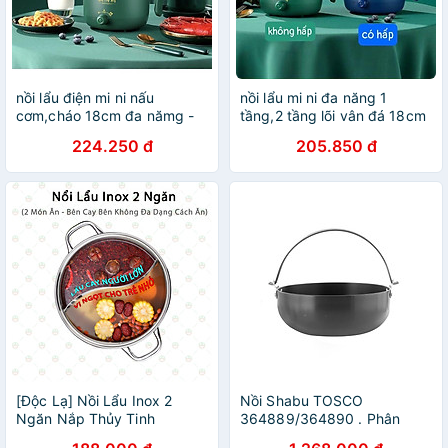
nồi lẩu điện mi ni nấu
nồi lẩu mi ni đa năng 1
cơm,cháo 18cm đa nămg -
tầng,2 tầng lõi vân đá 18cm
Xanh
trống dính
224.250 đ
205.850 đ
[Độc Lạ] Nồi Lẩu Inox 2
Nồi Shabu TOSCO
Ngăn Nắp Thủy Tinh
364889/364890 . Phân
KhoNCC Hàng Chính Hãng -
phối chĩnh hãng COBI HOME