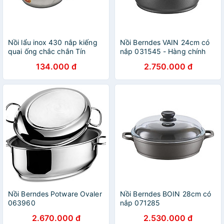
Nồi lẩu inox 430 nắp kiếng
Nồi Berndes VAIN 24cm có
quai ống chắc chắn Tín
nắp 031545 - Hàng chính
Thành Phát Size 24cm -
hãng
134.000 đ
2.750.000 đ
26cm, bền bỉ, tiện dụng
Nồi Berndes Potware Ovaler
Nồi Berndes BOIN 28cm có
063960
nắp 071285
2.670.000 đ
2.530.000 đ