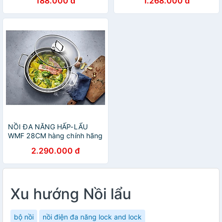
188.000 đ
1.268.000 đ
Nấu 2 Món Ăn Cho Khẩu Vị
Riêng - KLVQ-NL2N (Inox)
NỒI ĐA NĂNG HẤP-LẨU
WMF 28CM hàng chính hãng
2.290.000 đ
Xu hướng Nồi lẩu
bộ nồi
nồi điện đa năng lock and lock