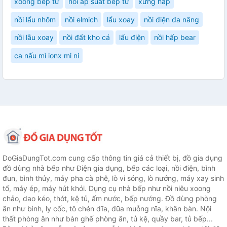
xoong bếp từ
nồi áp suất bếp từ
xửng hấp
nồi lẩu nhôm
nồi elmich
lẩu xoay
nồi điện đa năng
nồi lẫu xoay
nồi đất kho cá
lẩu điện
nồi hấp bear
ca nấu mì ionx mi ni
DoGiaDungTot.com cung cấp thông tin giá cả thiết bị, đồ gia dụng
đồ dùng nhà bếp như Điện gia dụng, bếp các loại, nồi điện, bình
đun, bình thủy, máy pha cà phê, lò vi sóng, lò nướng, máy xay sinh
tố, máy ép, máy hút khói. Dụng cụ nhà bếp như nồi niêu xoong
chảo, dao kéo, thớt, kệ tủ, ấm nước, bếp nướng. Đồ dùng phòng
ăn như bình, ly cốc, tô chén dĩa, đũa muỗng nĩa, khăn bàn. Nội
thất phòng ăn như bàn ghế phòng ăn, tủ kệ, quầy bar, tủ bếp...