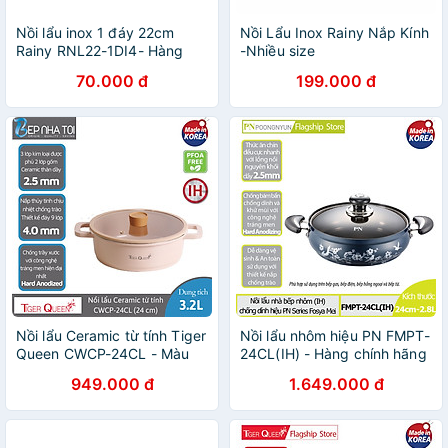
Nồi lẩu inox 1 đáy 22cm
Nồi Lẩu Inox Rainy Nắp Kính
Rainy RNL22-1DI4- Hàng
-Nhiều size
chính hãng
70.000 đ
199.000 đ
Nồi lẩu Ceramic từ tính Tiger
Nồi lẩu nhôm hiệu PN FMPT-
Queen CWCP-24CL - Màu
24CL(IH) - Hàng chính hãng
hồng hoa anh đâò [24cm -
949.000 đ
1.649.000 đ
3.2L] - Chính hãng