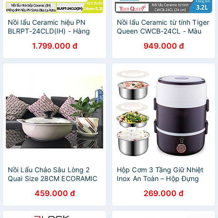
Nồi lẩu Ceramic hiệu PN
Nồi lẩu Ceramic từ tính Tiger
BLRPT-24CLD(IH) - Hàng
Queen CWCB-24CL - Màu
chính hãng
nâu chocolate [24cm - 3.2L]
1.799.000 đ
949.000 đ
- Chính hãng
Nồi Lẩu Chảo Sâu Lòng 2
Hộp Cơm 3 Tầng Giữ Nhiệt
Quai Size 28CM ECORAMIC
Inox An Toàn – Hộp Đựng
Chính Hãng
Cơm Cắm Điện 3 Tầng Cao
459.000 đ
269.000 đ
Cấp Văn Phòng Đựng Thức
Ăn Chính Hãng