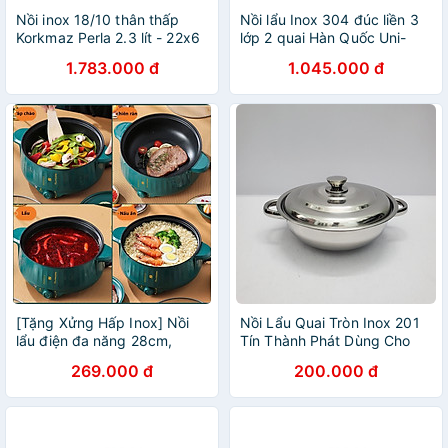
Nồi inox 18/10 thân thấp
Nồi lẩu Inox 304 đúc liền 3
Korkmaz Perla 2.3 lít - 22x6
lớp 2 quai Hàn Quốc Uni-
cm
Clad size 22cm/ 26cm vung
1.783.000 đ
1.045.000 đ
kính
[Tặng Xửng Hấp Inox] Nồi
Nồi Lẩu Quai Tròn Inox 201
lẩu điện đa năng 28cm,
Tín Thành Phát Dùng Cho
chống dính vân đá cao cấp
Bếp Cồn, Bếp Ga, Cao Cấp
269.000 đ
200.000 đ
công suất 1000W tiện dụng
3 nấc nhiệt D Danido