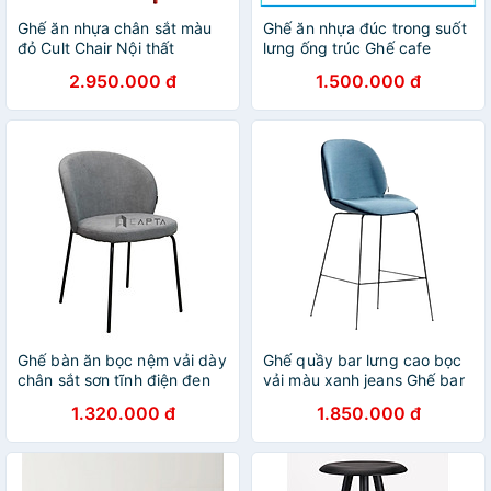
Ghế ăn nhựa chân sắt màu
Ghế ăn nhựa đúc trong suốt
đỏ Cult Chair Nội thất
lưng ống trúc Ghế cafe
CAPTA Ghế nhựa có lưng
ngoài trời đẹp cao cấp
2.950.000 đ
1.500.000 đ
hình vuông phong cách Italy
Tiffany 2A-PC
hiện đại Ghế cafe tiếp khách
xếp chồng
Ghế bàn ăn bọc nệm vải dày
Ghế quầy bar lưng cao bọc
chân sắt sơn tĩnh điện đen
vải màu xanh jeans Ghế bar
Ghế ngồi trang điểm phòng
chân cố định sắt sơn tĩnh
1.320.000 đ
1.850.000 đ
ngủ đẹp tại HCM ECO 16A-F
điện Blue Jeans Color Bar
Stools CB Beetle-F – Nội thất
CAPTA