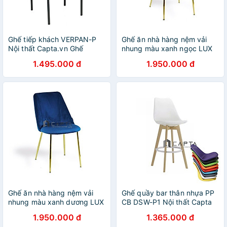
Ghế tiếp khách VERPAN-P
Ghế ăn nhà hàng nệm vải
Nội thất Capta.vn Ghế
nhung màu xanh ngọc LUX
phòng ăn nệm tròn bọc da
12B-F Nội thất capta Ghế
1.495.000 đ
1.950.000 đ
PVC màu xám có chân sắt
Cafe bọc nệm vải nhung
sơn tĩnh điện màu đen
màu xanh ngọc có chân mạ
vàng gold
Ghế ăn nhà hàng nệm vải
Ghế quầy bar thân nhựa PP
nhung màu xanh dương LUX
CB DSW-P1 Nội thất Capta
12B-F Nội thất Capta Ghế
Ghế pantry văn phòng nệm
1.950.000 đ
1.365.000 đ
tiếp khách nệm vải nhung
ngồi bọc PVC màu trắng