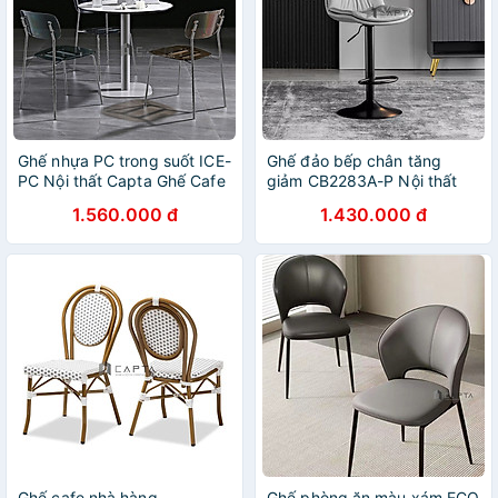
Ghế nhựa PC trong suốt ICE-
Ghế đảo bếp chân tăng
PC Nội thất Capta Ghế Cafe
giảm CB2283A-P Nội thất
Fastfood nhựa trong suốt
Capta Ghế bar nệm bọc PVC
1.560.000 đ
1.430.000 đ
màu xám khói xếp chồng có
màu xám có lưng tựa chân
chân thép mạ chrome bóng
thép sơn tĩnh điện màu đen
Ghế cafe nhà hàng
Ghế phòng ăn màu xám ECO