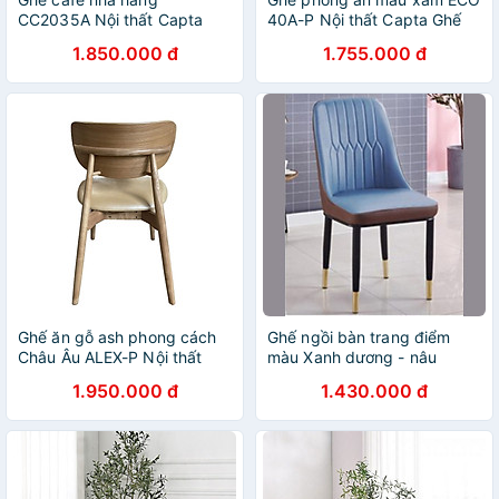
CC2035A Nội thất Capta
40A-P Nội thất Capta Ghế
Ghế ngoài trời caro trắng
ăn bọc nệm PVC cao cấp
1.850.000 đ
1.755.000 đ
xám tựa lưng tròn oval
khung ghế sắt sơn tĩnh điện
khung nhôm sơn tĩnh điện
màu đen nhập khẩu
Ghế ăn gỗ ash phong cách
Ghế ngồi bàn trang điểm
Châu Âu ALEX-P Nội thất
màu Xanh dương - nâu
Capta Ghế nhà hàng khung
SALA 2C-P Ghế trang điểm
1.950.000 đ
1.430.000 đ
gỗ tần bì tựa ghế polywood
nệm da chân sắt sơn tĩnh
verneer vân gỗ bọc nệm vải
điện đen bọc ống đồng mạ
simili ALEX-P Nội thất Capta
màu vàng
hcm