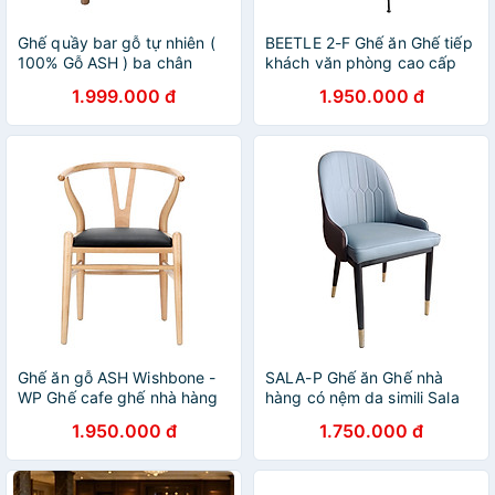
Ghế quầy bar gỗ tự nhiên (
BEETLE 2-F Ghế ăn Ghế tiếp
100% Gỗ ASH ) ba chân
khách văn phòng cao cấp
CB2149-W đẹp kiểu dáng
nệm mút đúc bọc vải Beetle
1.999.000 đ
1.950.000 đ
hiện đại tinh tế
chân thép sơn tĩnh điện màu
đen tại HCM
Ghế ăn gỗ ASH Wishbone -
SALA-P Ghế ăn Ghế nhà
WP Ghế cafe ghế nhà hàng
hàng có nệm da simili Sala
Wishbone nệm simili đen cao
đẹp nhập khẩu cao cấp
1.950.000 đ
1.750.000 đ
cấp tiêu chuẩn xuất khẩu ở
HCM
TpHCM