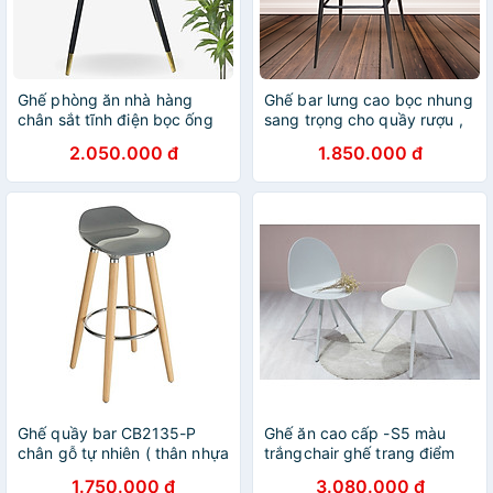
Ghế phòng ăn nhà hàng
Ghế bar lưng cao bọc nhung
chân sắt tĩnh điện bọc ống
sang trọng cho quầy rượu ,
đồng mạ vàng, mép nệm
tiệm trang điểm , cửa hàng
2.050.000 đ
1.850.000 đ
thêu chỉ trắng phong cách
cà phê có chân sắt sơn tĩnh
hiện đại tân cổ điển / dining
điện đen / Velvet bar Stools /
chair / showroom chair /
café stools / coffee chairs /
luxury chair LUX 25C-P
milk tea chairs / CB LUXE-P
CAPTA Tp HCM
CAPTA Tp HCM
Ghế quầy bar CB2135-P
Ghế ăn cao cấp -S5 màu
chân gỗ tự nhiên ( thân nhựa
trắngchair ghế trang điểm
) mặt ngồi nhựa ABS sáng
đơn giản sang trọng tiêu
1.750.000 đ
3.080.000 đ
bóng hiện đại nhập khẩu
chuẩn Châu Âu – Italy ở