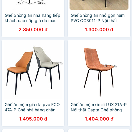
Ghế phòng ăn nhà hàng tiếp
Ghế phòng ăn nhỏ gọn nệm
khách cao cấp giả da màu
PVC CC3011-P Nội thất
kem CN23001-P Nội thất
Capta Ghế ăn có nệm simili
2.350.000 đ
1.300.000 đ
Capta
chống thấm nước dễ vệ sinh
lau chùi chân sắt sơn tĩnh
điện màu đen xếp chồng
tiện lợi hcm
Ghế ăn nệm giả da pvc ECO
Ghế ăn nệm simili LUX 21A-P
47A-P Ghế nhà hàng chân
Nội thất Capta Ghế phòng
sắt nhập khẩu nệmj giả da
ăn cao cấp hiện đại nhập
1.495.000 đ
1.404.000 đ
PVC kem cam xám đậm
khẩu không tay tựa nhỏ gọn
dinning chair
nệm pvc màu nâu kem chân
sắt sơn tĩnh điện màu đen tại