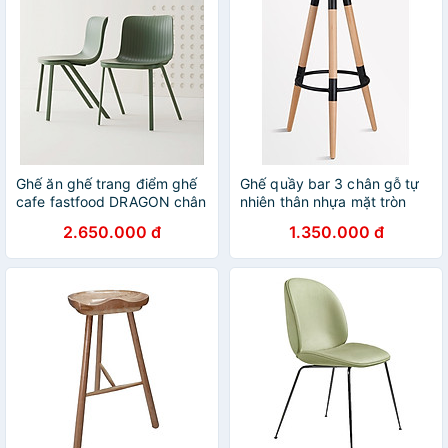
Ghế ăn ghế trang điểm ghế
Ghế quầy bar 3 chân gỗ tự
cafe fastfood DRAGON chân
nhiên thân nhựa mặt tròn
oval màu xanh đậm cao cấp
đẹp màu đen CB2128-S1
2.650.000 đ
1.350.000 đ
Dragon tiêu chuẩn Châu Âu
hàng nhập khẩu cao cấp
ở HCM
hiện đại ở HCM