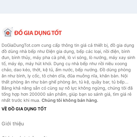
DoGiaDungTot.com cung cấp thông tin giá cả thiết bị, đồ gia dụng
đồ dùng nhà bếp như Điện gia dụng, bếp các loại, nồi điện, bình
đun, bình thủy, máy pha cà phê, lò vi sóng, lò nướng, máy xay sinh
tố, máy ép, máy hút khói. Dụng cụ nhà bếp như nồi niêu xoong
chảo, dao kéo, thớt, kệ tủ, ấm nước, bếp nướng. Đồ dùng phòng
ăn như bình, ly cốc, tô chén dĩa, đũa muỗng nĩa, khăn bàn. Nội
thất phòng ăn như bàn ghế phòng ăn, tủ kệ, quầy bar, tủ bếp...
Bằng khả năng sẵn có cùng sự nỗ lực không ngừng, chúng tôi đã
tổng hợp hơn 200000 sản phẩm, giúp bạn so sánh giá, tìm giá rẻ
nhất trước khi mua.
Chúng tôi không bán hàng.
VỀ ĐỒ GIA DỤNG TỐT
Giới thiệu