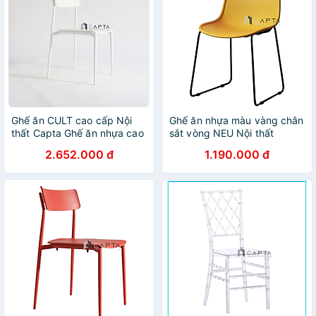
Ghế ăn CULT cao cấp Nội
Ghế ăn nhựa màu vàng chân
thất Capta Ghế ăn nhựa cao
sắt vòng NEU Nội thất
cấp chân thép sơn tĩnh điện
Capta Ghế tiếp khách chân
2.652.000 đ
1.190.000 đ
tại tp hcm
quỳ Ghế khách chờ hiện đại