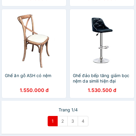
HCM
HCM
Ghế ăn gỗ ASH có nệm
Ghế đảo bếp tăng giảm bọc
nệm da simili hiện đại
CB2275
1.550.000 đ
1.530.500 đ
Trang 1/4
1
2
3
4