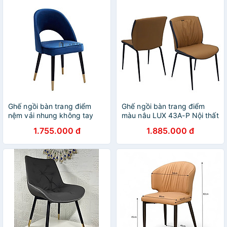
hcm
Ghế ngồi bàn trang điểm
Ghế ngồi bàn trang điểm
nệm vải nhung không tay
màu nâu LUX 43A-P Nội thất
tựa thiết kế hở lưng chân
Capta Ghế phòng ăn nhập
1.755.000 đ
1.885.000 đ
đen LARA 2C-F Nội thất
khẩu nệm simili chân sắt sơn
Capta
tĩnh điện màu đen tại tp hcm