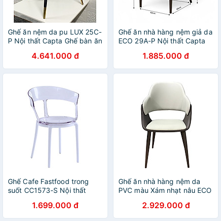
Ghế ăn nệm da pu LUX 25C-
Ghế ăn nhà hàng nệm giả da
P Nội thất Capta Ghế bàn ăn
ECO 29A-P Nội thất Capta
nệm bọc da PU cao cấp
Ghế bàn ăn cao cấp nệm
4.641.000 đ
1.885.000 đ
chân ghế sắt sơn tĩnh điện
bọc simili chân sắt sơn tĩnh
màu đen gắn ống đồng tại
điện màu đen
hcm
Ghế Cafe Fastfood trong
Ghế ăn nhà hàng nệm da
suốt CC1573-S Nội thất
PVC màu Xám nhạt nâu ECO
Capta Ghế tiếp khách thân
31A-P Nội thất Capta Ghế
1.699.000 đ
2.929.000 đ
nhựa PC trắng trong chân
tiếp khách nệm bọc simili
nhựa PP màu trắng tại HCM
cao cấp chân sắt sơn màu