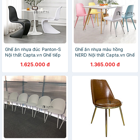
Ghế ăn nhựa đúc Panton-S
Ghế ăn nhựa màu hồng
Nội thất Capta.vn Ghế tiếp
NERD Nội thất Capta.vn Ghế
khách nhựa PP màu trắng
tiếp khách nhỏ gọn thân
1.625.000 đ
1.365.000 đ
đen không tay
nhựa PP màu hồng dành cho
nữ chân ghế gỗ tự nhiên sơn
Cafe Fastfood Chair