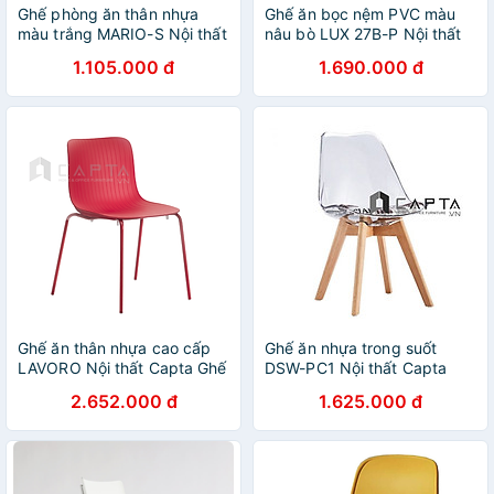
Ghế phòng ăn thân nhựa
Ghế ăn bọc nệm PVC màu
màu trắng MARIO-S Nội thất
nâu bò LUX 27B-P Nội thất
Capta Ghế ăn hiện đại nhựa
Capta Ghế tiếp khách spa
1.105.000 đ
1.690.000 đ
đúc màu trắng hiện đại nhập
bọc da simili bóng màu nâu
khẩu tại hcm
bò chân thép mạ màu vàng
Ghế ăn thân nhựa cao cấp
Ghế ăn nhựa trong suốt
LAVORO Nội thất Capta Ghế
DSW-PC1 Nội thất Capta
nhựa xếp chồng chân thép
Ghế thân nhựa trong suốt có
2.652.000 đ
1.625.000 đ
sơn tĩnh điện phong cách
nệm DSW bọc vải hoa văn
italy Châu Âu
chân ghế gỗ beech dẻ gai