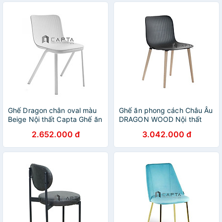
đen
Ghế Dragon chân oval màu
Ghế ăn phong cách Châu Âu
Beige Nội thất Capta Ghế ăn
DRAGON WOOD Nội thất
cao cấp chuẩn Italy chân
Capta Ghế nhà hàng thân
2.652.000 đ
3.042.000 đ
thép sơn tĩnh điện
nhựa chân gỗ màu tự nhiên