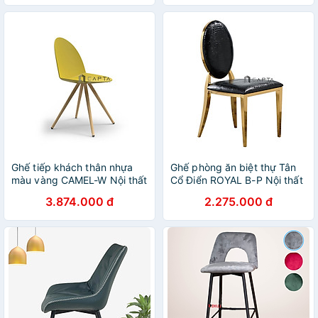
màu xanh dương không tay
chân gỗ cố định có gác
tựa có chân thép mạ vàng
nhân nhựa PP màu trắng
Ghế tiếp khách thân nhựa
Ghế phòng ăn biệt thự Tân
màu vàng CAMEL-W Nội thất
Cổ Điển ROYAL B-P Nội thất
Capta Ghế ăn thân nhựa PP
Capta Ghế nhà hàng nệm
3.874.000 đ
2.275.000 đ
màu vàng chân gỗ màu
PVC vân da cá sấu khung
Camel
chân inox mạ màu vàng gold
bóng cao cấp Luxury Dining
Chair