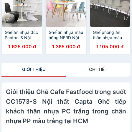
nhập khẩu
verneer vân gỗ
mạ màu vàng
bọc nệm vải simili
ALEX-P Nội thất
Capta hcm
Ghế ăn nhựa đúc
Ghế ăn nhựa màu
Ghế phòng ăn
Panton-S Nội
hồng NERD Nội
thân nhựa màu
thất Capta.vn
thất Capta.vn
trắng MARIO-S
1.625.000 đ
1.365.000 đ
1.105.000 đ
Ghế tiếp khách
Ghế tiếp khách
Nội thất Capta
nhựa PP màu
nhỏ gọn thân
Ghế ăn hiện đại
trắng đen không
nhựa PP màu
nhựa đúc màu
tay
hồng dành cho
trắng hiện đại
GIỚI THIỆU
CHI TIẾT
nữ chân ghế gỗ
nhập khẩu tại
tự nhiên sơn Cafe
hcm
Fastfood Chair
Giới thiệu Ghế Cafe Fastfood trong suốt
CC1573-S Nội thất Capta Ghế tiếp
khách thân nhựa PC trắng trong chân
nhựa PP màu trắng tại HCM