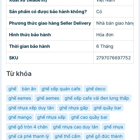
Sản phẩm có được bảo hành không?
Có
Phương thức giao hàng Seller Delivery
Nhà bán giao hàng c
Hình thức bảo hành
Hóa đơn
Thời gian bảo hành
6 Tháng
SKU
2797076697752
Từ khóa
ghế
bàn ăn
ghế xếp quán cafe
ghế deco
ghế eames
ghế aemes
ghế xếp cafe vải đen lưng thấp
ghế nhựa xếp duy tân
ghế nhựa gấp
ghế quầy bar
ghế mango
ghế nhựa xếp
ghế cao quầy bar
ghế gỗ tròn 4 chân
ghế nhựa cao duy tân
ghế nhựa
ghế cà phê thanh lý
ghế thổ cẩm
ghế gỗ đức thành