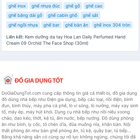
ghế inox
ghế nhựa đúc
ghế gỗ
ghế cao
ghế băng dài gỗ
ghế cabin ghỗ
ghế sắt
ghế ngồi nhựa
ghế bar
ghế bàn ăn
ghế inox 304 tròn
Liên kết:
Kem dưỡng da tay Hoa Lan Daily Perfumed Hand
Cream 09 Orchid The Face Shop (30ml)
DoGiaDungTot.com cung cấp thông tin giá cả thiết bị, đồ gia dụng
đồ dùng nhà bếp như Điện gia dụng, bếp các loại, nồi điện, bình
đun, bình thủy, máy pha cà phê, lò vi sóng, lò nướng, máy xay sinh
tố, máy ép, máy hút khói. Dụng cụ nhà bếp như nồi niêu xoong
chảo, dao kéo, thớt, kệ tủ, ấm nước, bếp nướng. Đồ dùng phòng
ăn như bình, ly cốc, tô chén dĩa, đũa muỗng nĩa, khăn bàn. Nội
thất phòng ăn như bàn ghế phòng ăn, tủ kệ, quầy bar, tủ bếp...
Bằng khả năng sẵn có cùng sự nỗ lực không ngừng, chúng tôi đã