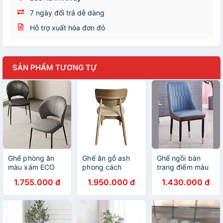
7 ngày đổi trả dễ dàng
Hỗ trợ xuất hóa đơn đỏ
SẢN PHẨM TƯƠNG TỰ
Ghế phòng ăn
Ghế ăn gỗ ash
Ghế ngồi bàn
màu xám ECO
phong cách
trang điểm màu
40A-P Nội thất
Châu Âu ALEX-P
Xanh dương -
1.755.000 đ
1.950.000 đ
1.430.000 đ
Capta Ghế ăn
Nội thất Capta
nâu SALA 2C-P
bọc nệm PVC
Ghế nhà hàng
Ghế trang điểm
cao cấp khung
khung gỗ tần bì
nệm da chân sắt
ghế sắt sơn tĩnh
tựa ghế
sơn tĩnh điện đen
điện màu đen
polywood
bọc ống đồng