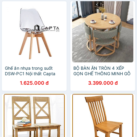
Ghế ăn nhựa trong suốt
BỘ BÀN ĂN TRÒN 4 XẾP
DSW-PC1 Nội thất Capta
GỌN GHẾ THÔNG MINH GỖ
Ghế thân nhựa trong suốt có
SỒI
1.625.000 đ
3.399.000 đ
nệm DSW bọc vải hoa văn
chân ghế gỗ beech dẻ gai