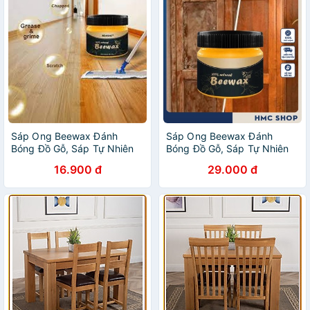
Sáp Ong Beewax Đánh
Sáp Ong Beewax Đánh
Bóng Đồ Gỗ, Sáp Tự Nhiên
Bóng Đồ Gỗ, Sáp Tự Nhiên
Làm Bóng Bàn Ghế Gỗ - Tủ
Làm Bóng Bàn Ghế Gỗ - Tủ
16.900 đ
29.000 đ
Gỗ - Sàn Gỗ Đa Năng
Gỗ - Sàn Gỗ Đa Năng