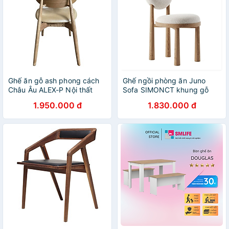
Ghế ăn gỗ ash phong cách
Ghế ngồi phòng ăn Juno
Châu Âu ALEX-P Nội thất
Sofa SIMONCT khung gỗ
Capta Ghế nhà hàng khung
1.950.000 đ
1.830.000 đ
gỗ tần bì tựa ghế polywood
verneer vân gỗ bọc nệm vải
simili ALEX-P Nội thất Capta
hcm