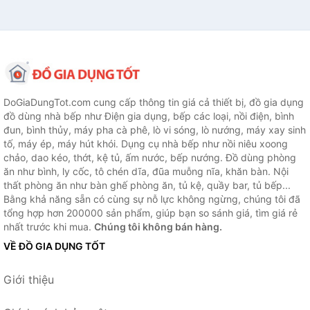
DoGiaDungTot.com cung cấp thông tin giá cả thiết bị, đồ gia dụng
đồ dùng nhà bếp như Điện gia dụng, bếp các loại, nồi điện, bình
đun, bình thủy, máy pha cà phê, lò vi sóng, lò nướng, máy xay sinh
tố, máy ép, máy hút khói. Dụng cụ nhà bếp như nồi niêu xoong
chảo, dao kéo, thớt, kệ tủ, ấm nước, bếp nướng. Đồ dùng phòng
ăn như bình, ly cốc, tô chén dĩa, đũa muỗng nĩa, khăn bàn. Nội
thất phòng ăn như bàn ghế phòng ăn, tủ kệ, quầy bar, tủ bếp...
Bằng khả năng sẵn có cùng sự nỗ lực không ngừng, chúng tôi đã
tổng hợp hơn 200000 sản phẩm, giúp bạn so sánh giá, tìm giá rẻ
nhất trước khi mua.
Chúng tôi không bán hàng.
VỀ ĐỒ GIA DỤNG TỐT
Giới thiệu