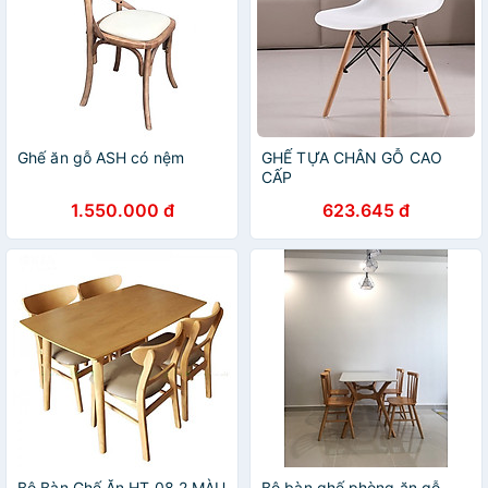
Ghế ăn gỗ ASH có nệm
GHẾ TỰA CHÂN GỖ CAO
CẤP
1.550.000 đ
623.645 đ
Bộ Bàn Ghế Ăn HT 08.2 MÀU
Bộ bàn ghế phòng ăn gỗ