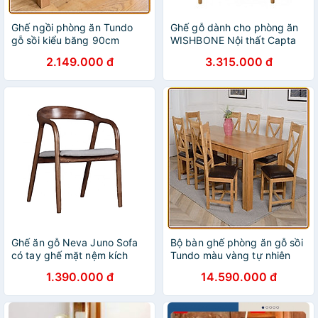
Ghế ngồi phòng ăn Tundo
Ghế gỗ dành cho phòng ăn
gỗ sồi kiểu băng 90cm
WISHBONE Nội thất Capta
Ghế nhà hàng có tay nệm
2.149.000 đ
3.315.000 đ
mây đan
Ghế ăn gỗ Neva Juno Sofa
Bộ bàn ghế phòng ăn gỗ sồi
có tay ghế mặt nệm kích
Tundo màu vàng tự nhiên
thước 54 x 58 x 78cm
1m8 + 8 ghế nệm lưng X
1.390.000 đ
14.590.000 đ