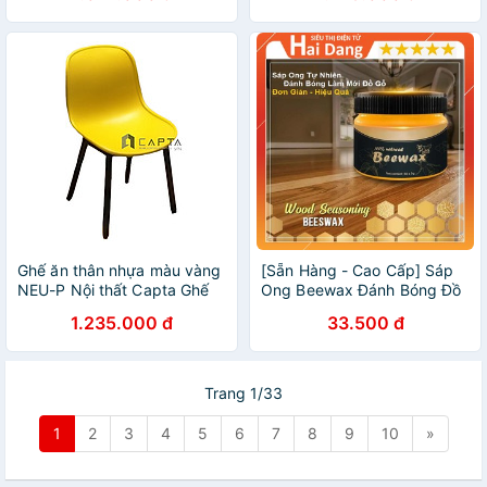
cấp tại tp hcm
Ghế ăn thân nhựa màu vàng
[Sẵn Hàng - Cao Cấp] Sáp
NEU-P Nội thất Capta Ghế
Ong Beewax Đánh Bóng Đồ
tiếp khách thân nhựa PP
Gỗ, Sáp Tự Nhiên Làm Bóng
1.235.000 đ
33.500 đ
màu vàng có chân chân ghế
Bàn Ghế Gỗ - Tủ Gỗ - Sàn
gỗ tự nhiên sơn Cafe
Gỗ Đa Năng
FashfoodChair
Trang 1/33
1
2
3
4
5
6
7
8
9
10
»