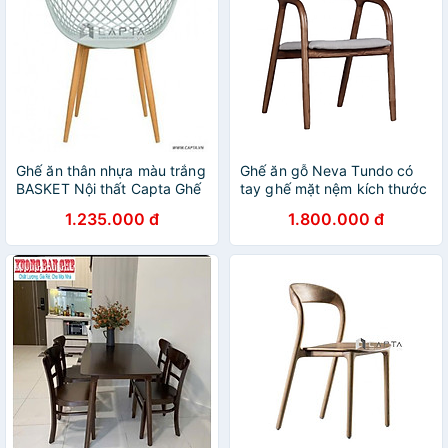
Ghế ăn thân nhựa màu trắng
Ghế ăn gỗ Neva Tundo có
BASKET Nội thất Capta Ghế
tay ghế mặt nệm kích thước
rổ thân nhựa PP màu trắng
54 x 58 x 78cm
1.235.000 đ
1.800.000 đ
chân ghế thép sơn giả gỗ