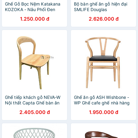
Ghế Gỗ Bọc Nệm Katakana
Bộ bàn ghế ăn gỗ hiện đại
KOZOKA - Nâu Phối Đen
SMLIFE Douglas
1.250.000 đ
2.626.000 đ
Ghế tiếp khách gỗ NEVA-W
Ghế ăn gỗ ASH Wishbone -
Nội thất Capta Ghế bàn ăn
WP Ghế cafe ghế nhà hàng
gỗ tần bì lưng ghế uốn cong
Wishbone nệm simili đen cao
2.405.000 đ
1.950.000 đ
đẹp mắt tỉ mỉ không tay tựa
cấp tiêu chuẩn xuất khẩu ở
không nệm tại tp hcm
TpHCM