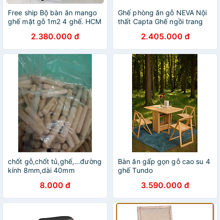
Free ship Bộ bàn ăn mango
Ghế phòng ăn gỗ NEVA Nội
ghế mặt gỗ 1m2 4 ghế. HCM
thất Capta Ghế ngồi trang
Biên Hòa Bình Dương
điểm lưng cao duyên dáng
2.380.000 đ
2.405.000 đ
gỗ ASH bền đẹp chắc chắn
tại HCM
chốt gỗ,chốt tủ,ghế,...đường
Bàn ăn gấp gọn gỗ cao su 4
kính 8mm,dài 40mm
ghế Tundo
8.000 đ
3.590.000 đ