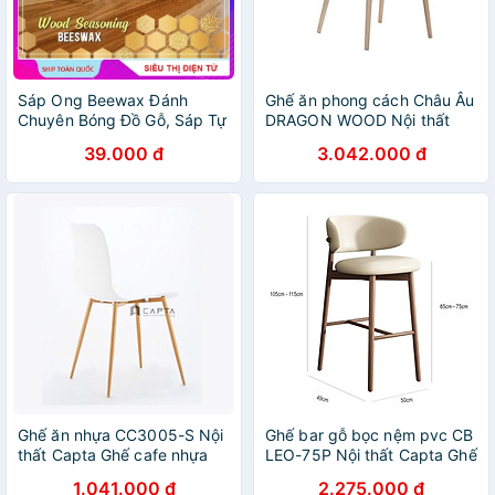
Sáp Ong Beewax Đánh
Ghế ăn phong cách Châu Âu
Chuyên Bóng Đồ Gỗ, Sáp Tự
DRAGON WOOD Nội thất
Nhiên Làm Bóng Bàn Ghế Gỗ
Capta Ghế nhà hàng thân
39.000 đ
3.042.000 đ
- Tủ Gỗ - Sàn Gỗ - Loại Đậm
nhựa chân gỗ màu tự nhiên
Đặc Nhất
Ghế ăn nhựa CC3005-S Nội
Ghế bar gỗ bọc nệm pvc CB
thất Capta Ghế cafe nhựa
LEO-75P Nội thất Capta Ghế
PP không tay chân thép sơn
quầy đảo bếp gỗ ash hiện
1.041.000 đ
2.275.000 đ
ép nhiệt vân gỗ
đại cao 75cm nệm pvc cao