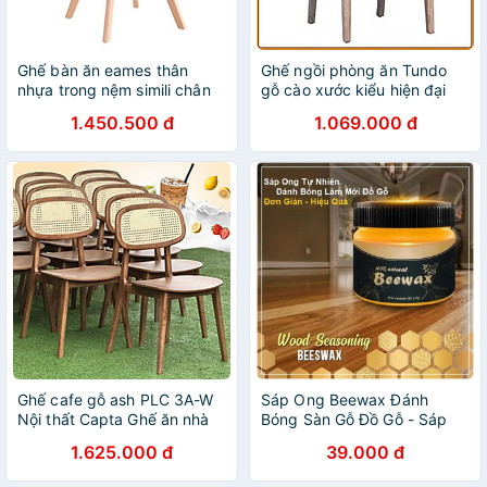
Ghế bàn ăn eames thân
Ghế ngồi phòng ăn Tundo
nhựa trong nệm simili chân
gỗ cào xước kiểu hiện đại
gỗ
1.450.500 đ
1.069.000 đ
Ghế cafe gỗ ash PLC 3A-W
Sáp Ong Beewax Đánh
Nội thất Capta Ghế ăn nhà
Bóng Sàn Gỗ Đồ Gỗ - Sáp
hàng gỗ tần bì không nệm
Đánh Bóng - Bàn Ghế Gỗ -
1.625.000 đ
39.000 đ
lưng mắt cáo đan đẹp mắt
Tủ Gỗ - Sàn Gỗ Đa Năng
tại tp hcm
Hiệu Quả Cao ( Có Video )