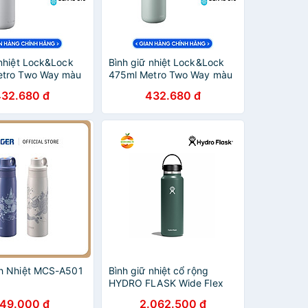
 nhiệt Lock&Lock
Bình giữ nhiệt Lock&Lock
etro Two Way màu
475ml Metro Two Way màu
HC4274WHT, Hàng
xanh mint LHC4274MIT,
432.680 đ
432.680 đ
g, có quai xách,
Hàng chính hãng, có quai
ne chống trượt -
xách, đế silicone chống
trượt - JoyMall
h Nhiệt MCS-A501
Bình giữ nhiệt cổ rộng
HYDRO FLASK Wide Flex
Cap 40oz 1183ml
749.000 đ
2.062.500 đ