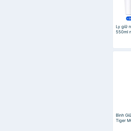
Ly giữ 
550ml 
LHC324
hãng, 
chất li
miệng l
Bình Gi
Tiger 