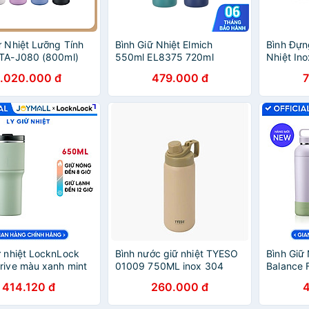
ữ Nhiệt Lưỡng Tính
Bình Giữ Nhiệt Elmich
Bình Đựn
MTA-J080 (800ml)
550ml EL8375 720ml
Nhiệt In
EL8376, Hàng Chính Hãng,
800ml,H
1.020.000 đ
479.000 đ
Inox 304, Nắp Mở 1 Chạm -
Hãng,Kè
JoyMall
Cháo-Joy
ữ nhiệt LocknLock
Bình nước giữ nhiệt TYESO
Bình Giữ
rive màu xanh mint
01009 750ML inox 304
Balance 
7SMIT 650ml -
cách nhiệt chân không giữ
LHC4400
414.120 đ
260.000 đ
ính hãng, kèm ống
lạnh và nóng
Chính Hã
ửa, thiết kế nắp
JoyMall