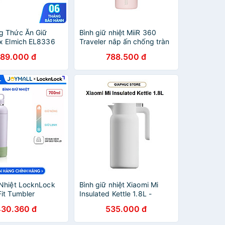
g Thức Ăn Giữ
Bình giữ nhiệt MiiR 360
ox Elmich EL8336
Traveler nắp ấn chống tràn
àng Chính
uống từ 4 phía thương hiệu
789.000 đ
788.500 đ
m Muỗng,Có Thể Ủ
Mỹ nhập khẩu chính hãng
Mall
 Nhiệt LocknLock
Bình giữ nhiệt Xiaomi Mi
Fit Tumbler
Insulated Kettle 1.8L -
 700ml, Hàng
GiaPhucStore | Hàng Chính
430.360 đ
535.000 đ
ng, Có Tay Cầm -
Hãng