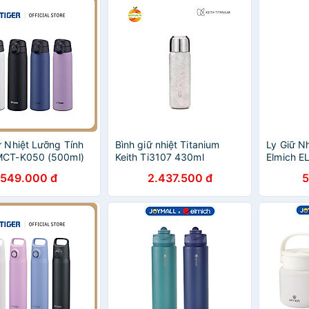
ữ Nhiệt Lưỡng Tính
Bình giữ nhiệt Titanium
Ly Giữ N
MCT-K050 (500ml)
Keith Ti3107 430ml
Elmich E
Chính Hãn
549.000 đ
2.437.500 đ
5
Quai Xác