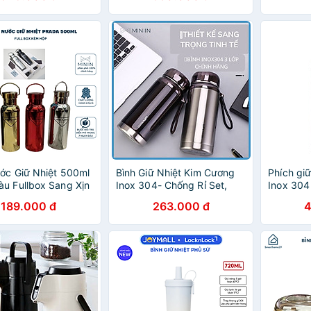
ớc Giữ Nhiệt 500ml
Bình Giữ Nhiệt Kim Cương
Phích gi
u Fullbox Sang Xịn
Inox 304- Chống Rỉ Set,
Inox 304
Nước Thể Thao Giữ
Nắp Đậy Chặt, Giữ Nhiệt
Hàng Ch
189.000 đ
263.000 đ
4
-8 Tiếng - HÀNG
Nóng Lạnh Tốt 6- 8h, Quai
HÃNG MINIIN
Đeo Chắc Chắn, Thiết Kế
Sang Trọng, Màu Sắc
Thanh Lịch, Tiện Lợi, Pha
Lọc Trà, Hàng Chính Hãng
MINIIN