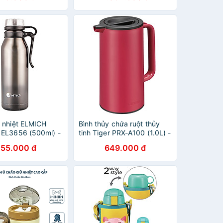
ữ nhiệt ELMICH
Bình thủy chứa ruột thủy
 EL3656 (500ml) -
tinh Tiger PRX-A100 (1.0L) -
ính Hãng
Hàng chính hãng
55.000 đ
649.000 đ