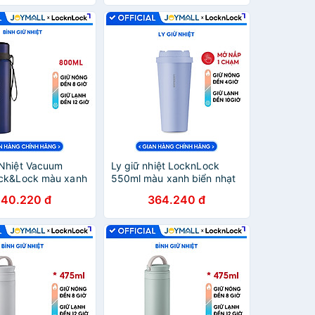
 Nhiệt Vacuum
Ly giữ nhiệt LocknLock
ock&Lock màu xanh
550ml màu xanh biển nhạt
6180FU 800ml,
độc quyền LHC3249LBLU -
40.220 đ
364.240 đ
nh hãng, thép
Hàng chính hãng, mở nắp
, độ bền cao -
một chạm, chất liệu thép
không gỉ miệng ly rộng -
JoyMall