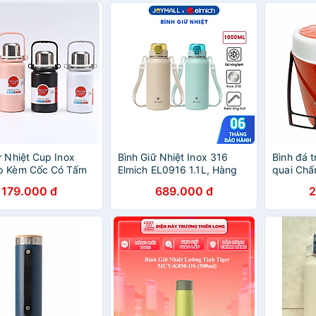
JoyMall
ữ Nhiệt Cup Inox
Bình Giữ Nhiệt Inox 316
Bình đá t
p Kèm Cốc Có Tấm
Elmich EL0916 1.1L, Hàng
quai Chấ
, Tay Cầm Tiện Lợi -
Chính Hãng, Kèm Dây Đeo
179.000 đ
689.000 đ
2
u ngẫu nhiên
Và Ống Hút - JoyMall