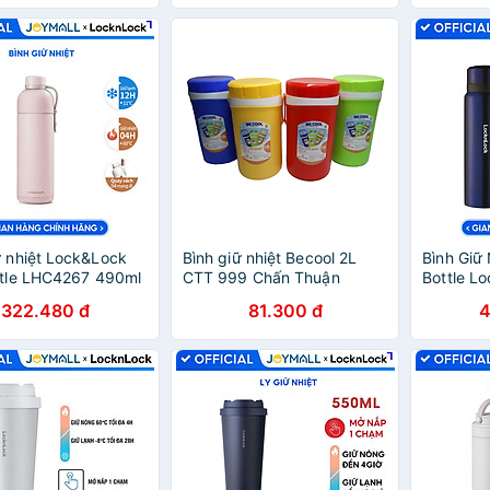
ữ nhiệt Lock&Lock
Bình giữ nhiệt Becool 2L
Bình Giữ
ttle LHC4267 490ml
CTT 999 Chấn Thuận
Bottle L
chính hãng có quai
Thành giữ nhiệt nóng lạnh
đậm LHC
322.480 đ
81.300 đ
4
iệng rộng có thể
(BGN2L22) giao hàng màu
Hàng chí
- JoyMall
ngẫu nhiên
không gỉ
JoyMall