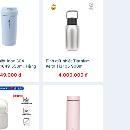
hiệt Inox 304
Bình giữ nhiệt Titanium
L1049 550ml, Hàng
Keith Ti3105 900ml
g, Đế Silicone,
49.000 đ
4.000.000 đ
h Tiện Lợi-JoyMall