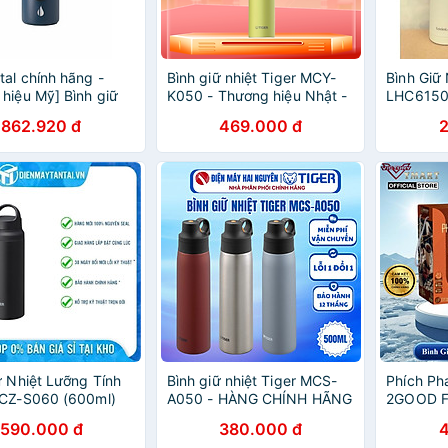
tal chính hãng -
Bình giữ nhiệt Tiger MCY-
Bình Giữ
hiệu Mỹ] Bình giữ
K050 - Thương hiệu Nhật -
LHC6150
emental Iconic
500ml - Giữ nhiệt độ Nóng
Màu- Là
862.920 đ
469.000 đ
 590ml inox 304,
- Lạnh - Hàng chính hãng
Không Gỉ
t vượt trội, an toan
ỏe
ữ Nhiệt Lưỡng Tính
Bình giữ nhiệt Tiger MCS-
Phích Pha
MCZ-S060 (600ml)
A050 - HÀNG CHÍNH HÃNG
2GOOD FL
2,2L - H
590.000 đ
380.000 đ