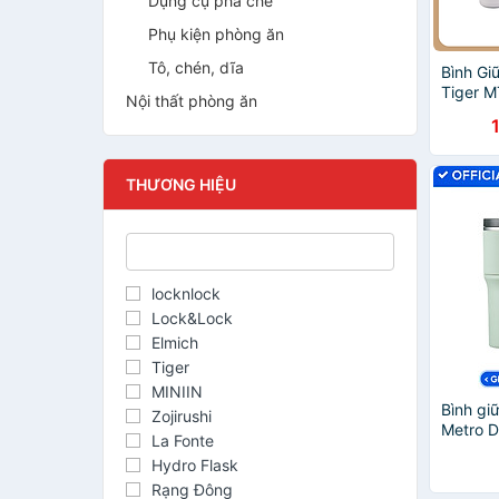
Dụng cụ pha chế
Phụ kiện phòng ăn
Tô, chén, dĩa
Bình Gi
Tiger 
Nội thất phòng ăn
THƯƠNG HIỆU
locknlock
Lock&Lock
Elmich
Tiger
MINIIN
Bình gi
Zojirushi
Metro D
La Fonte
LHC427
Hydro Flask
Hàng ch
Rạng Đông
hút cọ r