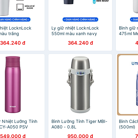
nhiệt LocknLock
Ly giữ nhiệt LocknLock
Bình giữ
màu trắng
550ml màu xanh navy
475ml M
9WHT - Hàng chính
LHC3249NVY - Hàng chính
trắng L
364.240 đ
364.240 đ
mở nắp một chạm,
hãng, mở nắp một chạm,
chính hãn
ệu thép không gỉ
chất liệu thép không gỉ
đế silico
y rộng - JoyMall
miệng ly rộng - JoyMall
JoyMall
ữ Nhiệt Lưỡng Tính
Bình Lưỡng Tính Tiger MBI-
Bình Các
MCY-A050 PSV
A080 - 0.8L
(500ml)
549.000 đ
950.000 đ