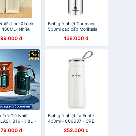
 Nhiệt Lock&Lock
Bình giữ nhiệt Carlmann
 480ML- Nhiều
500ml cao cấp Moriitalia
m Bằng Thép
007399
299.000 đ
138.000 đ
 Trà Giữ Nhiệt
Bình giữ nhiệt La Fonte
ASK B16 - 1,8L -
400ml - 006637 - CRE
àng Chính Hãng
479.000 đ
252.000 đ