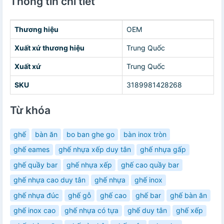
Thông tin chi tiết
Thương hiệu
OEM
Xuất xứ thương hiệu
Trung Quốc
Xuất xứ
Trung Quốc
SKU
3189981428268
Từ khóa
ghế
bàn ăn
bo ban ghe go
bàn inox tròn
ghế eames
ghế nhựa xếp duy tân
ghế nhựa gấp
ghế quầy bar
ghế nhựa xếp
ghế cao quầy bar
ghế nhựa cao duy tân
ghế nhựa
ghế inox
ghế nhựa đúc
ghế gỗ
ghế cao
ghế bar
ghế bàn ăn
ghế inox cao
ghế nhựa có tựa
ghế duy tân
ghế xếp