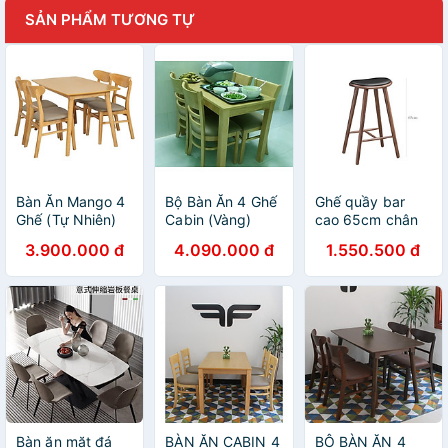
SẢN PHẨM TƯƠNG TỰ
Bàn Ăn Mango 4
Bộ Bàn Ăn 4 Ghế
Ghế quầy bar
Ghế (Tự Nhiên)
Cabin (Vàng)
cao 65cm chân
gỗ mặt nệm dành
3.900.000 đ
4.090.000 đ
1.550.500 đ
cho đảo bếp
Bàn ăn mặt đá
BÀN ĂN CABIN 4
BỘ BÀN ĂN 4