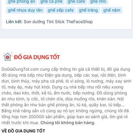
ghế phòng ăn
ghế cà phê
ghế cafe
ghe nho
ghế nhựa duy tân
ghế xếp cafe
ghế trắng
ghế nệm
Liên kết:
Son dưỡng Tint Stick TheFaceShop
DoGiaDungTot.com cung cấp thông tin giá cả thiết bị, đồ gia dụng
đồ dùng nhà bếp như Điện gia dụng, bếp các loại, nồi điện, bình
đun, bình thủy, máy pha cà phê, lò vi sóng, lò nướng, máy xay sinh
tố, máy ép, máy hút khói. Dụng cụ nhà bếp như nồi niêu xoong
chảo, dao kéo, thớt, kệ tủ, ấm nước, bếp nướng. Đồ dùng phòng
ăn như bình, ly cốc, tô chén dĩa, đũa muỗng nĩa, khăn bàn. Nội
thất phòng ăn như bàn ghế phòng ăn, tủ kệ, quầy bar, tủ bếp...
Bằng khả năng sẵn có cùng sự nỗ lực không ngừng, chúng tôi đã
tổng hợp hơn 200000 sản phẩm, giúp bạn so sánh giá, tìm giá rẻ
nhất trước khi mua.
Chúng tôi không bán hàng.
VỀ ĐỒ GIA DỤNG TỐT