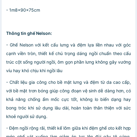
- 1m8x90x75cm
Thông tin ghế Nelson:
- Ghế Nelson với kết cấu lưng và đệm lựa liền nhau với góc
cạnh viền tròn, thiết kế chú trọng dáng ngồi chuẩn theo cấu
trúc cột sống người ngồi, ôm gọn phần lưng không gây vướng
víu hay khó chịu khi ngồi lâu
- Chất liệu gia công cho bề mặt lưng và đệm từ da cao cấp,
với bề mặt trơn bóng giúp công đoạn vệ sinh dễ dàng hơn, có
khả năng chống ẩm mốc cực tốt, không lo biến dạng hay
bong tróc khi sử dụng lâu dài, hoàn toàn thân thiện với sức
khoẻ người sử dụng.
- Đệm ngồi rộng rãi, thiết kế lõm giữa khi đệm ghế oto kết hợp
mép ghế vát xuống làm giảm áp lực lên đùi gây tê cứng,