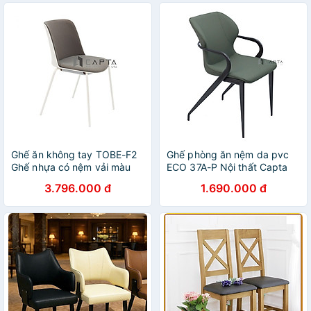
Ghế ăn không tay TOBE-F2
Ghế phòng ăn nệm da pvc
Ghế nhựa có nệm vải màu
ECO 37A-P Nội thất Capta
xám chân sắt sơn tĩnh điện
Ghế ăn nệm bọc da simili
3.796.000 đ
1.690.000 đ
màu trắng
cao cấp tay sắt sơn màu
đen liền chân hiện đại tại tp
hcm