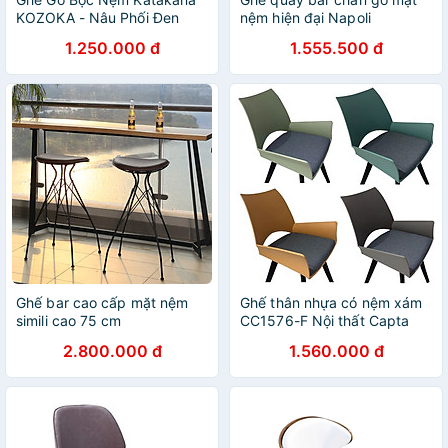
KOZOKA - Nâu Phối Đen
nệm hiện đại Napoli
1.250.000 đ
1.555.500 đ
Ghế bar cao cấp mặt nệm
Ghế thân nhựa có nệm xám
simili cao 75 cm
CC1576-F Nội thất Capta
Ghế tiếp khách thân nhựa
2.800.000 đ
1.560.000 đ
pp xoay có nệm chân nhựa
đen tại hcm