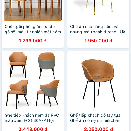
Ghế ngồi phòng ăn Tundo
Ghế ăn nhà hàng nệm vải
gỗ sồi màu tự nhiên mặt nệm
nhung màu xanh dương LUX
6 nan
12B-F Nội thất Capta Ghế
1.296.000 đ
1.950.000 đ
tiếp khách nệm vải nhung
màu xanh dương không tay
tựa có chân thép mạ vàng
Ghế tiếp khách nệm da PVC
Ghế tiếp khách có tay tựa
màu xám ECO 30A-P Nội
Ghế ăn có nệm simili chân
thất Capta Ghế cafe nhà
sắt hiện đại nhập khẩu HCM
3.449.000 đ
2.050.000 đ
hàng khách sạn nệm simili
HAY 3-P