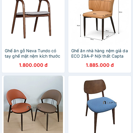
Ghế ăn gỗ Neva Tundo có
Ghế ăn nhà hàng nệm giả da
tay ghế mặt nệm kích thước
ECO 29A-P Nội thất Capta
54 x 58 x 78cm
Ghế bàn ăn cao cấp nệm
1.800.000 đ
1.885.000 đ
bọc simili chân sắt sơn tĩnh
điện màu đen