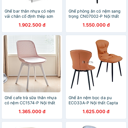
Ghế bar thân nhựa có nệm
Ghế phòng ăn có nệm sang
vải chân cố định thép sơn
trọng CN07002-P Nội thất
Capta
1.902.500 đ
1.550.000 đ
Ghế cafe trà sữa thân nhựa
Ghế ăn nệm bọc da pu
có nệm CC1574-P Nội thất
ECO33A-P Nội thất Capta
Capta Ghế nhựa có nệm bọc
Ghế phòng ăn nệm dày bọc
1.365.000 đ
1.625.000 đ
da PVC vàng hồng xanh
da pu chân sắt sơn tĩnh điện
nhạt và xám Dining Chair
màu đen tại tp hcm
HCM