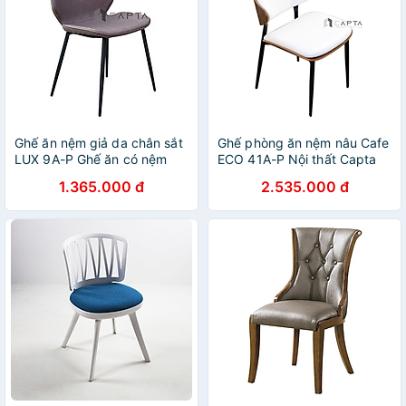
Ghế ăn nệm giả da chân sắt
Ghế phòng ăn nệm nâu Cafe
LUX 9A-P Ghế ăn có nệm
ECO 41A-P Nội thất Capta
bọc PVC chân sắt sơn tĩnh
Ghế ăn cao cấp khung gỗ
1.365.000 đ
2.535.000 đ
điện màu đen cao cấp
Polywood có bọc nệm simili
chân ghế sắt sơn tĩnh điện
màu đen