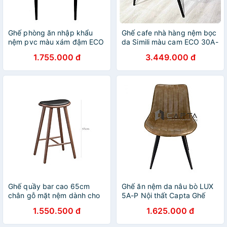
Ghế phòng ăn nhập khẩu
Ghế cafe nhà hàng nệm bọc
nệm pvc màu xám đậm ECO
da Simili màu cam ECO 30A-
38A-P Nội thất Capta Ghế
P Nội Thất Capta Ghế ăn
1.755.000 đ
3.449.000 đ
ăn hiện đại có nệm chân sắt
nệm da PVC màu cam chân
sơn tĩnh điện tại tp hcm
sắt sơn màu đen tại HCM
Ghế quầy bar cao 65cm
Ghế ăn nệm da nâu bò LUX
chân gỗ mặt nệm dành cho
5A-P Nội thất Capta Ghế
đảo bếp
phòng ăn có tựa nệm da
1.550.500 đ
1.625.000 đ
PVC bóng màu nâu da bò có
chân sắt sơn tĩnh điện