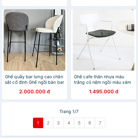
cao cấp chân sắt sơn tĩnh
điện màu đen tại HCM
Ghế quầy bar lưng cao chân
Ghế cafe thân nhựa màu
sắt cố định Ghế ngồi bàn bar
trắng có nệm ngồi màu xám
nệm dày bọc vải bố CB
CC1558-F1 Ghế tiếp khách
2.000.000 đ
1.495.000 đ
COCO-F
thân nhựa PP màu trắng
nệm vải bố màu xám có tay
tựa khung sắt sơn tĩnh điện
Trang 1/7
1
2
3
4
5
6
7