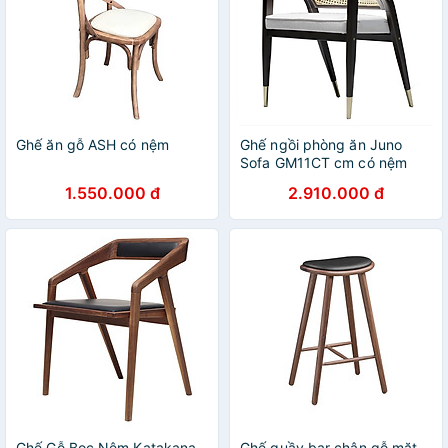
Ghế ăn gỗ ASH có nệm
Ghế ngồi phòng ăn Juno
Sofa GM11CT cm có nệm
ghế mây
1.550.000 đ
2.910.000 đ
Ghế Gỗ Bọc Nệm Katakana
Ghế quầy bar chân gỗ mặt