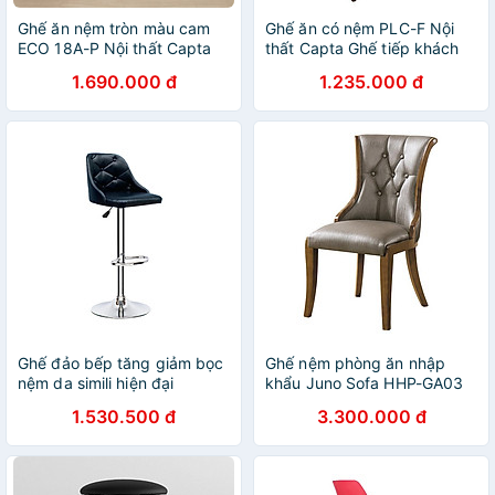
Ghế ăn nệm tròn màu cam
Ghế ăn có nệm PLC-F Nội
ECO 18A-P Nội thất Capta
thất Capta Ghế tiếp khách
Ghế nhà hàng nệm da công
gỗ cao su màu tự nhiên có
1.690.000 đ
1.235.000 đ
nghiệp chân sắt sơn tĩnh
nệm bọc vải màu xanh lá
điện màu đen carbon bóng
Cafe Fastfood Chair
Ghế đảo bếp tăng giảm bọc
Ghế nệm phòng ăn nhập
nệm da simili hiện đại
khẩu Juno Sofa HHP-GA03
CB2275
cao cấp
1.530.500 đ
3.300.000 đ