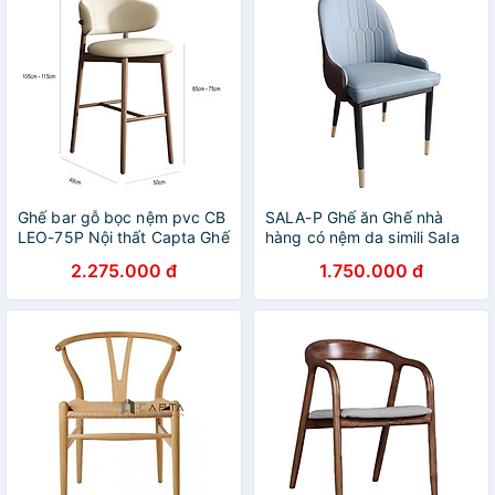
Ghế bar gỗ bọc nệm pvc CB
SALA-P Ghế ăn Ghế nhà
LEO-75P Nội thất Capta Ghế
hàng có nệm da simili Sala
quầy đảo bếp gỗ ash hiện
đẹp nhập khẩu cao cấp
2.275.000 đ
1.750.000 đ
đại cao 75cm nệm pvc cao
HCM
cấp tại tp hcm