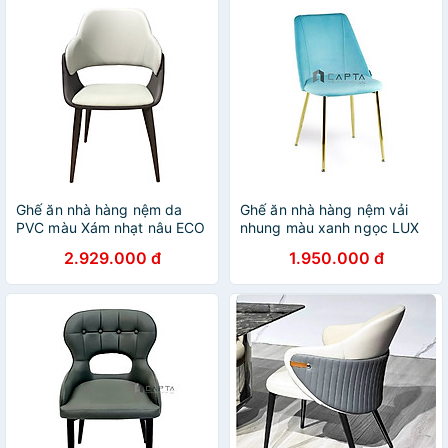
tp HCM
Ghế ăn nhà hàng nệm da
Ghế ăn nhà hàng nệm vải
PVC màu Xám nhạt nâu ECO
nhung màu xanh ngọc LUX
31A-P Nội thất Capta Ghế
12B-F Nội thất capta Ghế
2.929.000 đ
1.950.000 đ
tiếp khách nệm bọc simili
Cafe bọc nệm vải nhung
cao cấp chân sắt sơn màu
màu xanh ngọc có chân mạ
đen
vàng gold