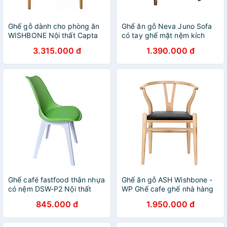
Ghế gỗ dành cho phòng ăn
Ghế ăn gỗ Neva Juno Sofa
WISHBONE Nội thất Capta
có tay ghế mặt nệm kích
Ghế nhà hàng có tay nệm
thước 54 x 58 x 78cm
3.315.000 đ
1.390.000 đ
mây đan
Ghế café fastfood thân nhựa
Ghế ăn gỗ ASH Wishbone -
có nệm DSW-P2 Nội thất
WP Ghế cafe ghế nhà hàng
Capta Ghế trà sữa cafe thân
Wishbone nệm simili đen cao
845.000 đ
1.950.000 đ
nhựa PP nệm bọc PVC cùng
cấp tiêu chuẩn xuất khẩu ở
màu thân chân ghế nhựa
TpHCM
đúc màu trắng hoặc đen tại