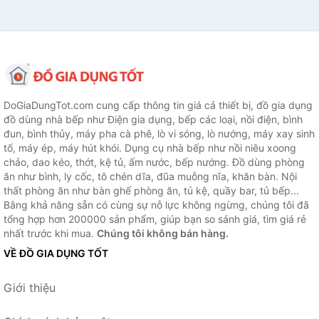
DoGiaDungTot.com cung cấp thông tin giá cả thiết bị, đồ gia dụng
đồ dùng nhà bếp như Điện gia dụng, bếp các loại, nồi điện, bình
đun, bình thủy, máy pha cà phê, lò vi sóng, lò nướng, máy xay sinh
tố, máy ép, máy hút khói. Dụng cụ nhà bếp như nồi niêu xoong
chảo, dao kéo, thớt, kệ tủ, ấm nước, bếp nướng. Đồ dùng phòng
ăn như bình, ly cốc, tô chén dĩa, đũa muỗng nĩa, khăn bàn. Nội
thất phòng ăn như bàn ghế phòng ăn, tủ kệ, quầy bar, tủ bếp...
Bằng khả năng sẵn có cùng sự nỗ lực không ngừng, chúng tôi đã
tổng hợp hơn 200000 sản phẩm, giúp bạn so sánh giá, tìm giá rẻ
nhất trước khi mua.
Chúng tôi không bán hàng.
VỀ ĐỒ GIA DỤNG TỐT
Giới thiệu