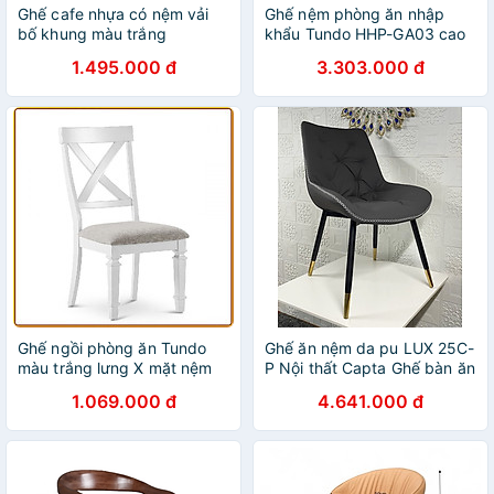
Ghế cafe nhựa có nệm vải
Ghế nệm phòng ăn nhập
bố khung màu trắng
khẩu Tundo HHP-GA03 cao
CC1575-F Nội thất Capta
cấp
1.495.000 đ
3.303.000 đ
Ghế ăn thân nhựa nệm vải
không tay tựa tại HCM
Ghế ngồi phòng ăn Tundo
Ghế ăn nệm da pu LUX 25C-
màu trắng lưng X mặt nệm
P Nội thất Capta Ghế bàn ăn
nệm bọc da PU cao cấp
1.069.000 đ
4.641.000 đ
chân ghế sắt sơn tĩnh điện
màu đen gắn ống đồng tại
hcm