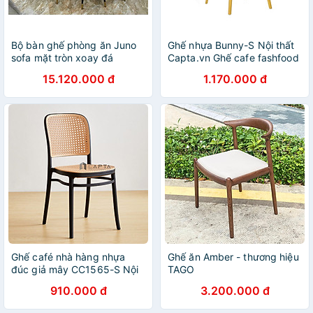
Bộ bàn ghế phòng ăn Juno
Ghế nhựa Bunny-S Nội thất
sofa mặt tròn xoay đá
Capta.vn Ghế cafe fashfood
ceramic kèm 8 ghế
xếp chồng nhựa PP cao cấp
15.120.000 đ
1.170.000 đ
Ghế café nhà hàng nhựa
Ghế ăn Amber - thương hiệu
đúc giả mây CC1565-S Nội
TAGO
thất Capta Ghế ăn xếp
910.000 đ
3.200.000 đ
chồng cất gọn Ghế chụp
ảnh cho studio vintage