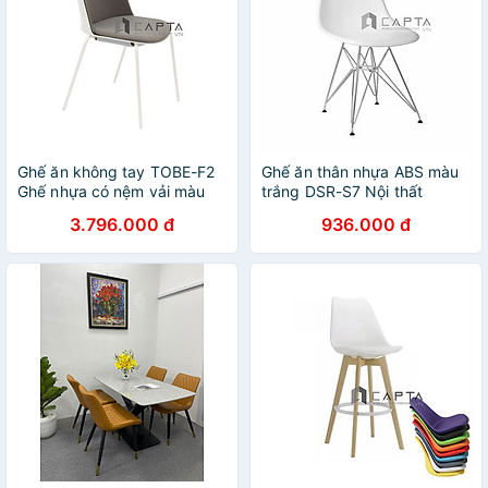
Ghế ăn không tay TOBE-F2
Ghế ăn thân nhựa ABS màu
Ghế nhựa có nệm vải màu
trắng DSR-S7 Nội thất
xám chân sắt sơn tĩnh điện
Capta Ghế cafe-fastfood
3.796.000 đ
936.000 đ
màu trắng
thân nhựa chân thép mạ
chrome