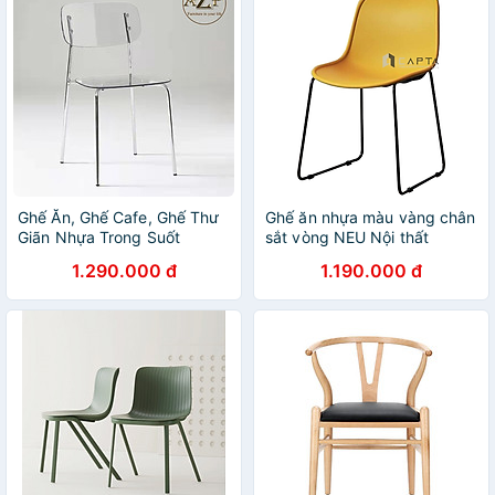
Ghế Ăn, Ghế Cafe, Ghế Thư
Ghế ăn nhựa màu vàng chân
Giãn Nhựa Trong Suốt
sắt vòng NEU Nội thất
Arcylic, Khung Thép Mạ
Capta Ghế tiếp khách chân
1.290.000 đ
1.190.000 đ
Chrome Thời Trang / xếp
quỳ Ghế khách chờ hiện đại
chồng tiện lợi