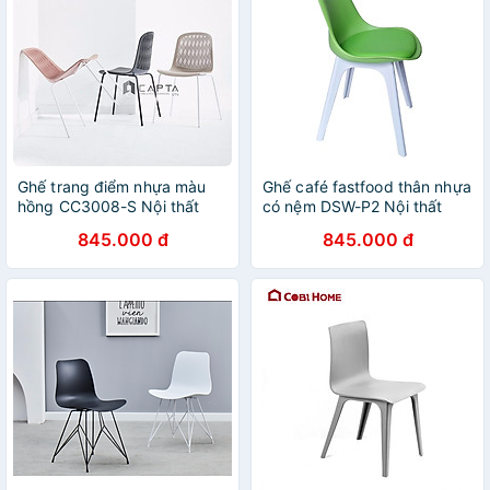
Ghế trang điểm nhựa màu
Ghế café fastfood thân nhựa
hồng CC3008-S Nội thất
có nệm DSW-P2 Nội thất
Capta Ghế ăn nhà hàng thân
Capta Ghế trà sữa cafe thân
845.000 đ
845.000 đ
nhựa PP màu hồng chân sắt
nhựa PP nệm bọc PVC cùng
sơn tĩnh điện màu trắng
màu thân chân ghế nhựa
đúc màu trắng hoặc đen tại
tp HCM