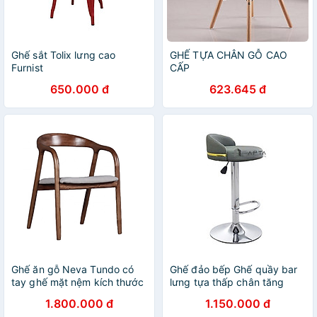
Ghế sắt Tolix lưng cao
GHẾ TỰA CHÂN GỖ CAO
Furnist
CẤP
650.000 đ
623.645 đ
Ghế ăn gỗ Neva Tundo có
Ghế đảo bếp Ghế quầy bar
tay ghế mặt nệm kích thước
lưng tựa thấp chân tăng
54 x 58 x 78cm
giảm thép mạ chrome
1.800.000 đ
1.150.000 đ
CB2291-P