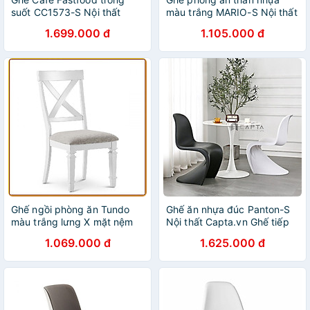
suốt CC1573-S Nội thất
màu trắng MARIO-S Nội thất
Capta Ghế tiếp khách thân
Capta Ghế ăn hiện đại nhựa
1.699.000 đ
1.105.000 đ
nhựa PC trắng trong chân
đúc màu trắng hiện đại nhập
nhựa PP màu trắng tại HCM
khẩu tại hcm
Ghế ngồi phòng ăn Tundo
Ghế ăn nhựa đúc Panton-S
màu trắng lưng X mặt nệm
Nội thất Capta.vn Ghế tiếp
khách nhựa PP màu trắng
1.069.000 đ
1.625.000 đ
đen không tay