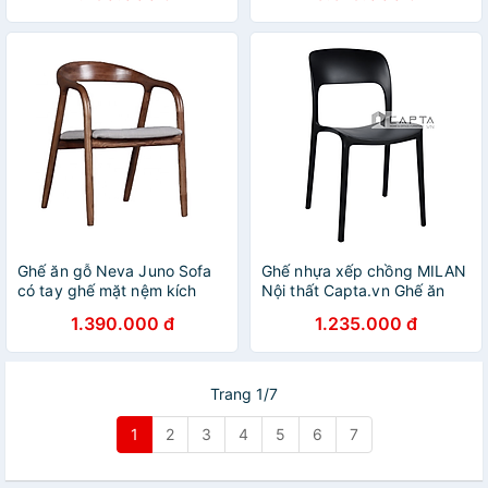
Ghế ăn gỗ Neva Juno Sofa
Ghế nhựa xếp chồng MILAN
có tay ghế mặt nệm kích
Nội thất Capta.vn Ghế ăn
thước 54 x 58 x 78cm
nhựa đúc PP màu đen cafe
1.390.000 đ
1.235.000 đ
fastfood chair
Trang 1/7
1
2
3
4
5
6
7