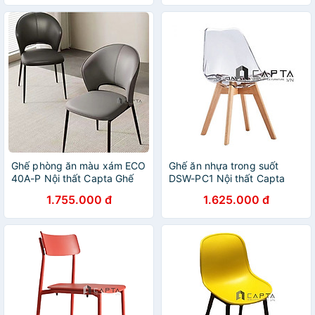
Ghế phòng ăn màu xám ECO
Ghế ăn nhựa trong suốt
40A-P Nội thất Capta Ghế
DSW-PC1 Nội thất Capta
ăn bọc nệm PVC cao cấp
Ghế thân nhựa trong suốt có
1.755.000 đ
1.625.000 đ
khung ghế sắt sơn tĩnh điện
nệm DSW bọc vải hoa văn
màu đen nhập khẩu
chân ghế gỗ beech dẻ gai