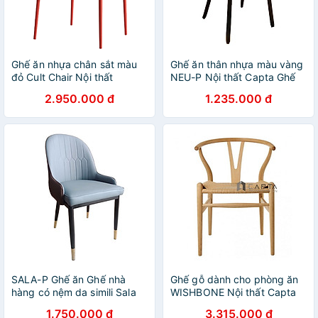
Ghế ăn nhựa chân sắt màu
Ghế ăn thân nhựa màu vàng
đỏ Cult Chair Nội thất
NEU-P Nội thất Capta Ghế
CAPTA Ghế nhựa có lưng
tiếp khách thân nhựa PP
2.950.000 đ
1.235.000 đ
hình vuông phong cách Italy
màu vàng có chân chân ghế
hiện đại Ghế cafe tiếp khách
gỗ tự nhiên sơn Cafe
xếp chồng
FashfoodChair
SALA-P Ghế ăn Ghế nhà
Ghế gỗ dành cho phòng ăn
hàng có nệm da simili Sala
WISHBONE Nội thất Capta
đẹp nhập khẩu cao cấp
Ghế nhà hàng có tay nệm
1.750.000 đ
3.315.000 đ
HCM
mây đan