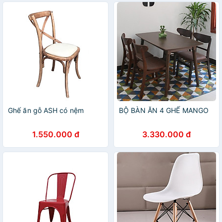
plastic chair
Ghế ăn gỗ ASH có nệm
BỘ BÀN ĂN 4 GHẾ MANGO
1.550.000 đ
3.330.000 đ