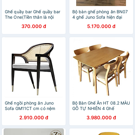
Ghế quầy bar Ghế quầy bar
Bộ bàn ghế phòng ăn BN07
The One(Tiền thân là nội
4 ghế Juno Sofa hiện đại
thất Hòa Phát) SB07 Ghế
370.000 đ
5.170.000 đ
quầy lễ tân
Ghế ngồi phòng ăn Juno
Bộ Bàn Ghế Ăn HT 08.2 MÀU
Sofa GM11CT cm có nệm
GỖ TỰ NHIÊN 4 Ghế
ghế mây
2.910.000 đ
3.980.000 đ