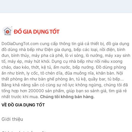
DoGiaDungTot.com cung cấp thông tin giá cả thiết bị, đồ gia dụng
đồ dùng nhà bếp như Điện gia dụng, bếp các loại, nồi điện, bình
đun, bình thủy, máy pha cà phê, lò vi sóng, lò nướng, máy xay sinh
tố, máy ép, máy hút khói. Dụng cụ nhà bếp như nồi niêu xoong
chảo, dao kéo, thớt, kệ tủ, ấm nước, bếp nướng. Đồ dùng phòng
ăn như bình, ly cốc, tô chén dĩa, đũa muỗng nĩa, khăn bàn. Nội
thất phòng ăn như bàn ghế phòng ăn, tủ kệ, quầy bar, tủ bếp...
Bằng khả năng sẵn có cùng sự nỗ lực không ngừng, chúng tôi đã
tổng hợp hơn 200000 sản phẩm, giúp bạn so sánh giá, tìm giá rẻ
nhất trước khi mua.
Chúng tôi không bán hàng.
VỀ ĐỒ GIA DỤNG TỐT
Giới thiệu