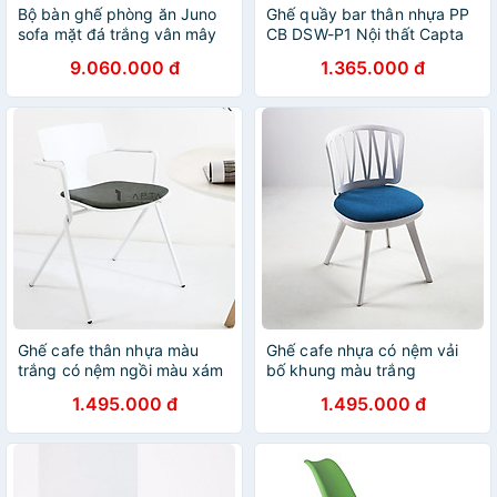
Bộ bàn ghế phòng ăn Juno
Ghế quầy bar thân nhựa PP
sofa mặt đá trắng vân mây
CB DSW-P1 Nội thất Capta
chân chữ X, kèm 4 ghế chân
Ghế pantry văn phòng nệm
9.060.000 đ
1.365.000 đ
mạ đồng
ngồi bọc PVC màu trắng
chân gỗ cố định có gác
nhân nhựa PP màu trắng
Ghế cafe thân nhựa màu
Ghế cafe nhựa có nệm vải
trắng có nệm ngồi màu xám
bố khung màu trắng
CC1558-F1 Ghế tiếp khách
CC1575-F Nội thất Capta
1.495.000 đ
1.495.000 đ
thân nhựa PP màu trắng
Ghế ăn thân nhựa nệm vải
nệm vải bố màu xám có tay
không tay tựa tại HCM
tựa khung sắt sơn tĩnh điện