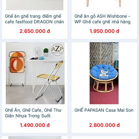
Ghế ăn ghế trang điểm ghế
Ghế ăn gỗ ASH Wishbone -
cafe fastfood DRAGON chân
WP Ghế cafe ghế nhà hàng
oval màu xanh đậm cao cấp
Wishbone nệm simili đen cao
2.650.000 đ
1.950.000 đ
Dragon tiêu chuẩn Châu Âu
cấp tiêu chuẩn xuất khẩu ở
ở HCM
TpHCM
Ghế Ăn, Ghế Cafe, Ghế Thư
GHẾ PAPASAN Casa Mai Son
Giãn Nhựa Trong Suốt
Arcylic, Khung Thép Mạ
1.490.000 đ
2.800.000 đ
Chrome Thời Trang / Thông
minh xếp gọn, cất gọn