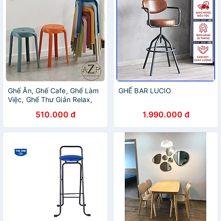
Ghế Ăn, Ghế Cafe, Ghế Làm
GHẾ BAR LUCIO
Việc, Ghế Thư Giản Relax,
XẾP CHỒNG / CẤT GỌN
510.000 đ
1.990.000 đ
AZP-ND01 - Dòng Đương
Đại, Phân Khúc Trung Lưu