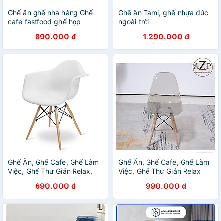
Ghế ăn ghế nhà hàng Ghế
Ghế ăn Tami, ghế nhựa đúc
cafe fastfood ghế họp
ngoài trời
nhóm, ghế tiếp khách thân
890.000 đ
1.290.000 đ
nhựa chân sắt nhập khẩu
CC1548-P HCM
Ghế Ăn, Ghế Cafe, Ghế Làm
Ghế Ăn, Ghế Cafe, Ghế Làm
Việc, Ghế Thư Giản Relax,
Việc, Ghế Thư Giản Relax
AZP-DAW-NEW - Dòng
Nhựa Trong Suốt Arcylic,
690.000 đ
990.000 đ
Đương Đại, Phân Khúc Trung
AZP-DSPC - Dòng Đương
Lưu
Đại, Phân Khúc Trung Lưu