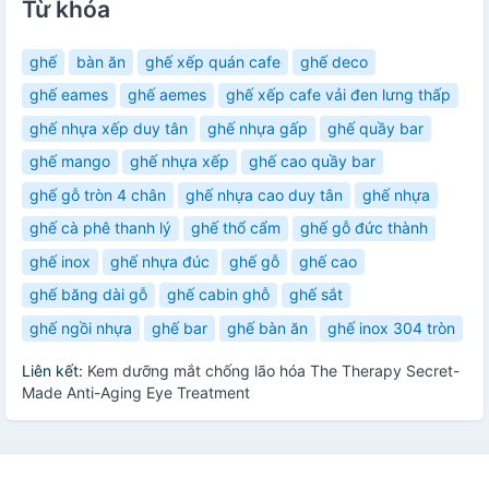
Từ khóa
ghế
bàn ăn
ghế xếp quán cafe
ghế deco
ghế eames
ghế aemes
ghế xếp cafe vải đen lưng thấp
ghế nhựa xếp duy tân
ghế nhựa gấp
ghế quầy bar
ghế mango
ghế nhựa xếp
ghế cao quầy bar
ghế gỗ tròn 4 chân
ghế nhựa cao duy tân
ghế nhựa
ghế cà phê thanh lý
ghế thổ cẩm
ghế gỗ đức thành
ghế inox
ghế nhựa đúc
ghế gỗ
ghế cao
ghế băng dài gỗ
ghế cabin ghỗ
ghế sắt
ghế ngồi nhựa
ghế bar
ghế bàn ăn
ghế inox 304 tròn
Liên kết:
Kem dưỡng mắt chống lão hóa The Therapy Secret-
Made Anti-Aging Eye Treatment