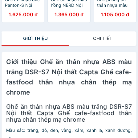
Panton-S Nội
hồng NERD Nội
thân nhựa màu
thất Capta.vn
thất Capta.vn
trắng MARIO-S
1.625.000 đ
1.365.000 đ
1.105.000 đ
Ghế tiếp khách
Ghế tiếp khách
Nội thất Capta
nhựa PP màu
nhỏ gọn thân
Ghế ăn hiện đại
trắng đen không
nhựa PP màu
nhựa đúc màu
tay
hồng dành cho
trắng hiện đại
GIỚI THIỆU
CHI TIẾT
nữ chân ghế gỗ
nhập khẩu tại
tự nhiên sơn Cafe
hcm
Fastfood Chair
Giới thiệu Ghế ăn thân nhựa ABS màu
trắng DSR-S7 Nội thất Capta Ghế cafe-
fastfood thân nhựa chân thép mạ
chrome
Ghế ăn thân nhựa ABS màu trắng DSR-S7
Nội thất Capta Ghế cafe-fastfood thân
nhựa chân thép mạ chrome
Màu sắc: trắng, đỏ, đen, vàng, xám, xanh lá, xanh dương,