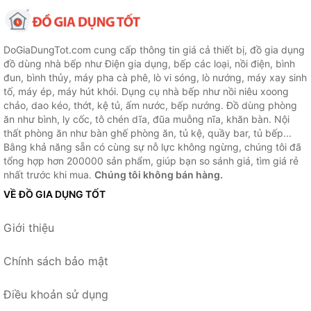
DoGiaDungTot.com cung cấp thông tin giá cả thiết bị, đồ gia dụng
đồ dùng nhà bếp như Điện gia dụng, bếp các loại, nồi điện, bình
đun, bình thủy, máy pha cà phê, lò vi sóng, lò nướng, máy xay sinh
tố, máy ép, máy hút khói. Dụng cụ nhà bếp như nồi niêu xoong
chảo, dao kéo, thớt, kệ tủ, ấm nước, bếp nướng. Đồ dùng phòng
ăn như bình, ly cốc, tô chén dĩa, đũa muỗng nĩa, khăn bàn. Nội
thất phòng ăn như bàn ghế phòng ăn, tủ kệ, quầy bar, tủ bếp...
Bằng khả năng sẵn có cùng sự nỗ lực không ngừng, chúng tôi đã
tổng hợp hơn 200000 sản phẩm, giúp bạn so sánh giá, tìm giá rẻ
nhất trước khi mua.
Chúng tôi không bán hàng.
VỀ ĐỒ GIA DỤNG TỐT
Giới thiệu
Chính sách bảo mật
Điều khoản sử dụng