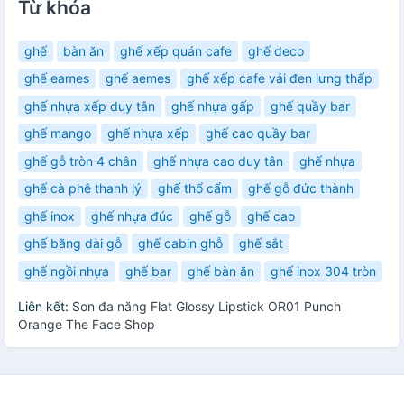
Từ khóa
ghế
bàn ăn
ghế xếp quán cafe
ghế deco
ghế eames
ghế aemes
ghế xếp cafe vải đen lưng thấp
ghế nhựa xếp duy tân
ghế nhựa gấp
ghế quầy bar
ghế mango
ghế nhựa xếp
ghế cao quầy bar
ghế gỗ tròn 4 chân
ghế nhựa cao duy tân
ghế nhựa
ghế cà phê thanh lý
ghế thổ cẩm
ghế gỗ đức thành
ghế inox
ghế nhựa đúc
ghế gỗ
ghế cao
ghế băng dài gỗ
ghế cabin ghỗ
ghế sắt
ghế ngồi nhựa
ghế bar
ghế bàn ăn
ghế inox 304 tròn
Liên kết:
Son đa năng Flat Glossy Lipstick OR01 Punch
Orange The Face Shop