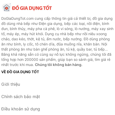
DoGiaDungTot.com cung cấp thông tin giá cả thiết bị, đồ gia dụng
đồ dùng nhà bếp như Điện gia dụng, bếp các loại, nồi điện, bình
đun, bình thủy, máy pha cà phê, lò vi sóng, lò nướng, máy xay sinh
tố, máy ép, máy hút khói. Dụng cụ nhà bếp như nồi niêu xoong
chảo, dao kéo, thớt, kệ tủ, ấm nước, bếp nướng. Đồ dùng phòng
ăn như bình, ly cốc, tô chén dĩa, đũa muỗng nĩa, khăn bàn. Nội
thất phòng ăn như bàn ghế phòng ăn, tủ kệ, quầy bar, tủ bếp...
Bằng khả năng sẵn có cùng sự nỗ lực không ngừng, chúng tôi đã
tổng hợp hơn 200000 sản phẩm, giúp bạn so sánh giá, tìm giá rẻ
nhất trước khi mua.
Chúng tôi không bán hàng.
VỀ ĐỒ GIA DỤNG TỐT
Giới thiệu
Chính sách bảo mật
Điều khoản sử dụng