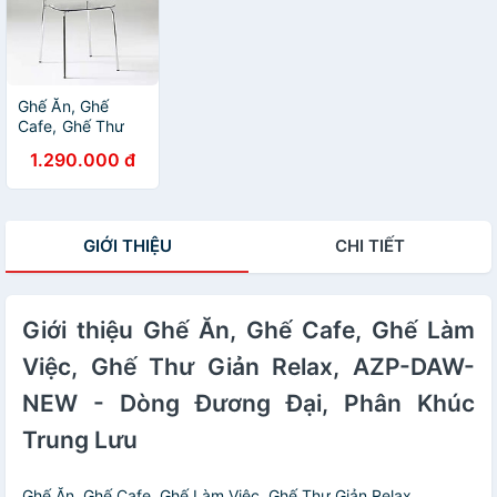
Ghế Ăn, Ghế
Cafe, Ghế Thư
Giãn Nhựa Trong
1.290.000 đ
Suốt Arcylic,
Khung Thép Mạ
Chrome Thời
Trang / xếp
GIỚI THIỆU
CHI TIẾT
chồng tiện lợi
Giới thiệu Ghế Ăn, Ghế Cafe, Ghế Làm
Việc, Ghế Thư Giản Relax, AZP-DAW-
NEW - Dòng Đương Đại, Phân Khúc
Trung Lưu
Ghế Ăn, Ghế Cafe, Ghế Làm Việc, Ghế Thư Giản Relax,