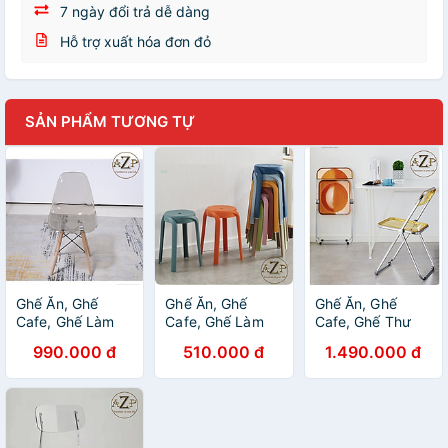
7 ngày đổi trả dễ dàng
Hỗ trợ xuất hóa đơn đỏ
SẢN PHẨM TƯƠNG TỰ
Ghế Ăn, Ghế
Ghế Ăn, Ghế
Ghế Ăn, Ghế
Cafe, Ghế Làm
Cafe, Ghế Làm
Cafe, Ghế Thư
Việc, Ghế Thư
Việc, Ghế Thư
Giãn Nhựa Trong
990.000 đ
510.000 đ
1.490.000 đ
Giản Relax Nhựa
Giản Relax, XẾP
Suốt Arcylic,
Trong Suốt
CHỒNG / CẤT
Khung Thép Mạ
Arcylic, AZP-
GỌN AZP-ND01 -
Chrome Thời
DSPC - Dòng
Dòng Đương Đại,
Trang / Thông
Đương Đại, Phân
Phân Khúc Trung
minh xếp gọn,
Khúc Trung Lưu
Lưu
cất gọn