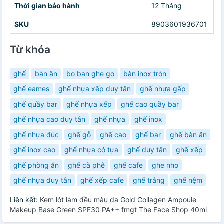
Thời gian bảo hành
12 Tháng
SKU
8903601936701
Từ khóa
ghế
bàn ăn
bo ban ghe go
bàn inox tròn
ghế eames
ghế nhựa xếp duy tân
ghế nhựa gấp
ghế quầy bar
ghế nhựa xếp
ghế cao quầy bar
ghế nhựa cao duy tân
ghế nhựa
ghế inox
ghế nhựa đúc
ghế gỗ
ghế cao
ghế bar
ghế bàn ăn
ghế inox cao
ghế nhựa có tựa
ghế duy tân
ghế xếp
ghế phòng ăn
ghế cà phê
ghế cafe
ghe nho
ghế nhựa duy tân
ghế xếp cafe
ghế trắng
ghế nệm
Liên kết:
Kem lót làm đều màu da Gold Collagen Ampoule
Makeup Base Green SPF30 PA++ fmgt The Face Shop 40ml