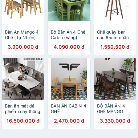
Bàn Ăn Mango 4
Bộ Bàn Ăn 4 Ghế
Ghế quầy bar
Ghế (Tự Nhiên)
Cabin (Vàng)
cao 65cm chân
gỗ mặt nệm dành
3.900.000 đ
4.090.000 đ
1.550.500 đ
cho đảo bếp
Bàn ăn mặt đá
BÀN ĂN CABIN 4
BỘ BÀN ĂN 4
phiến xoay thông
GHẾ
GHẾ MANGO
minh kéo dài kết
16.500.000 đ
2.470.000 đ
3.330.000 đ
hợp ghế Nordic