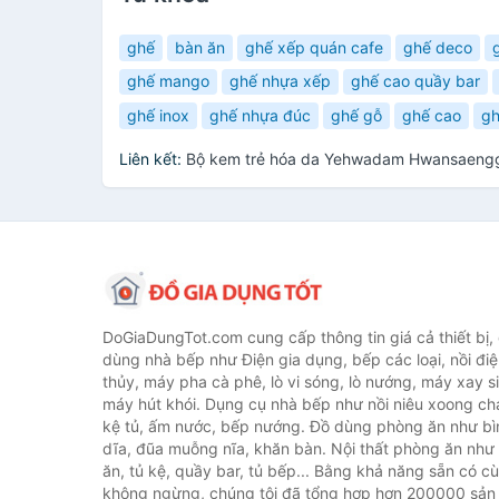
ghế
bàn ăn
ghế xếp quán cafe
ghế deco
ghế mango
ghế nhựa xếp
ghế cao quầy bar
ghế inox
ghế nhựa đúc
ghế gỗ
ghế cao
gh
Liên kết:
Bộ kem trẻ hóa da Yehwadam Hwansaenggo 
DoGiaDungTot.com cung cấp thông tin giá cả thiết bị,
dùng nhà bếp như Điện gia dụng, bếp các loại, nồi điệ
thủy, máy pha cà phê, lò vi sóng, lò nướng, máy xay s
máy hút khói. Dụng cụ nhà bếp như nồi niêu xoong chả
kệ tủ, ấm nước, bếp nướng. Đồ dùng phòng ăn như bìn
dĩa, đũa muỗng nĩa, khăn bàn. Nội thất phòng ăn nh
ăn, tủ kệ, quầy bar, tủ bếp... Bằng khả năng sẵn có c
không ngừng, chúng tôi đã tổng hợp hơn 200000 sản