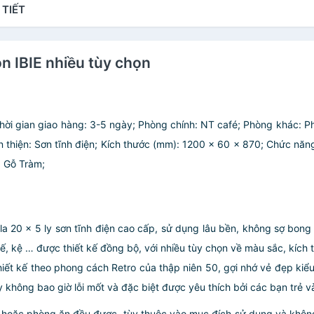
 TIẾT
n IBIE nhiều tùy chọn
 Thời gian giao hàng: 3-5 ngày; Phòng chính: NT café; Phòng khác: Ph
n thiện: Sơn tĩnh điện; Kích thước (mm): 1200 x 60 x 870; Chức năn
: Gỗ Tràm;
t la 20 x 5 ly sơn tĩnh điện cao cấp, sử dụng lâu bền, không sợ bo
ế, kệ … được thiết kế đồng bộ, với nhiều tùy chọn về màu sắc, kíc
hiết kế theo phong cách Retro của thập niên 50, gợi nhớ vẻ đẹp ki
y không bao giờ lỗi mốt và đặc biệt được yêu thích bởi các bạn trẻ v
 hoặc phòng ăn đều được, tùy thuộc vào mục đích sử dụng và không g