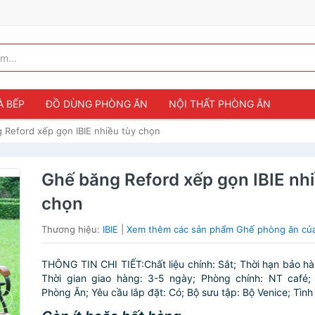
À BẾP
ĐỒ DÙNG PHÒNG ĂN
NỘI THẤT PHÒNG ĂN
 Reford xếp gọn IBIE nhiều tùy chọn
Ghế băng Reford xếp gọn IBIE nhi
chọn
Thương hiệu:
IBIE
|
Xem thêm các sản phẩm Ghế phòng ăn của
THÔNG TIN CHI TIẾT:Chất liệu chính: Sắt; Thời hạn bảo hà
Thời gian giao hàng: 3-5 ngày; Phòng chính: NT café;
Phòng Ăn; Yêu cầu lắp đặt: Có; Bộ sưu tập: Bộ Venice; Tình 