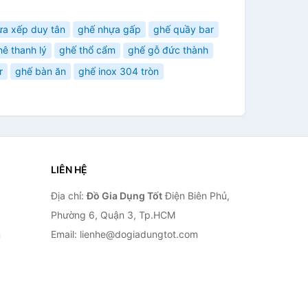
ựa xếp duy tân
ghế nhựa gấp
ghế quầy bar
ê thanh lý
ghế thổ cẩm
ghế gỗ đức thành
r
ghế bàn ăn
ghế inox 304 tròn
LIÊN HỆ
Địa chỉ:
Đồ Gia Dụng Tốt
Điện Biên Phủ,
Phường 6, Quận 3, Tp.HCM
n
Email: lienhe@dogiadungtot.com