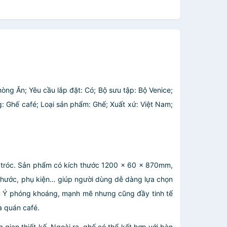
òng Ăn; Yêu cầu lắp đặt: Có; Bộ sưu tập: Bộ Venice;
g: Ghế café; Loại sản phẩm: Ghế; Xuất xứ: Việt Nam;
ng tróc. Sản phẩm có kích thước 1200 x 60 x 870mm,
h thước, phụ kiện… giúp người dùng dễ dàng lựa chọn
ểu Ý phóng khoáng, mạnh mẽ nhưng cũng đầy tinh tế
à quán café.
ian thiết kế. Ngoài ra, ghế có thể kết hợp với bàn