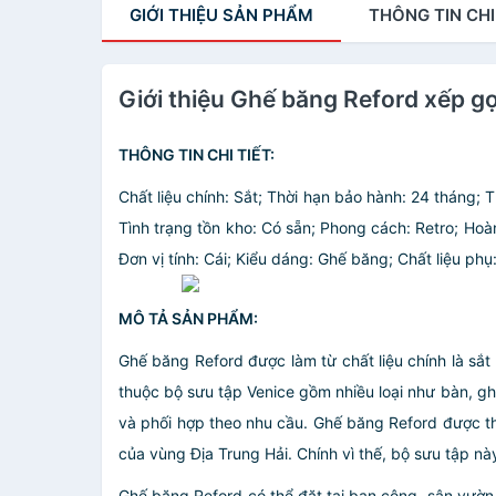
GIỚI THIỆU
SẢN PHẨM
THÔNG TIN
CHI
Giới thiệu Ghế băng Reford xếp gọ
THÔNG TIN CHI TIẾT:
Chất liệu chính: Sắt; Thời hạn bảo hành: 24 tháng;
Tình trạng tồn kho: Có sẵn; Phong cách: Retro; Hoà
Đơn vị tính: Cái; Kiểu dáng: Ghế băng; Chất liệu phụ
MÔ TẢ SẢN PHẨM:
Ghế băng Reford được làm từ chất liệu chính là sắ
thuộc bộ sưu tập Venice gồm nhiều loại như bàn, gh
và phối hợp theo nhu cầu. Ghế băng Reford được t
của vùng Địa Trung Hải. Chính vì thế, bộ sưu tập nà
Ghế băng Reford có thể đặt tại ban công, sân vườn