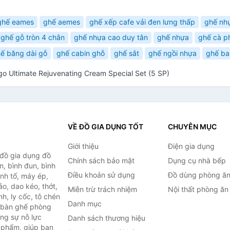
ghế eames
ghế aemes
ghế xếp cafe vải đen lưng thấp
ghế nh
ghế gỗ tròn 4 chân
ghế nhựa cao duy tân
ghế nhựa
ghế cà ph
ế băng dài gỗ
ghế cabin ghỗ
ghế sắt
ghế ngồi nhựa
ghế ba
Ultimate Rejuvenating Cream Special Set (5 SP)
VỀ ĐỒ GIA DỤNG TỐT
CHUYÊN MỤC
Giới thiệu
Điện gia dụng
 đồ gia dụng đồ
Chính sách bảo mật
Dụng cụ nhà bếp
n, bình đun, bình
Điều khoản sử dụng
Đồ dùng phòng ă
inh tố, máy ép,
o, dao kéo, thớt,
Miễn trừ trách nhiệm
Nội thất phòng ăn
h, ly cốc, tô chén
Danh mục
ư bàn ghế phòng
ùng sự nỗ lực
Danh sách thương hiệu
 phẩm, giúp bạn