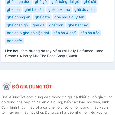
ghế nhựa đúc
ghế gỗ
ghế băng dài gỗ
ghế sắt
ghế bar
ghế bàn ăn
ghế inox cao
ghế duy tân
ghế phòng ăn
ghế cafe
ghế nhựa duy tân
ghế chân gỗ
ghế đá
ghế tròn
ghế bar cao
bàn ăn 6 ghế gỗ hiện đại
bàn ăn 4 ghế
bàn ăn tròn
ban cafe
Liên kết:
Kem dưỡng da tay Mâm xôi Daily Perfumed Hand
Cream 04 Berry Mix The Face Shop (30ml)
DoGiaDungTot.com cung cấp thông tin giá cả thiết bị, đồ gia dụng
đồ dùng nhà bếp như Điện gia dụng, bếp các loại, nồi điện, bình
đun, bình thủy, máy pha cà phê, lò vi sóng, lò nướng, máy xay sinh
tố, máy ép, máy hút khói. Dụng cụ nhà bếp như nồi niêu xoong