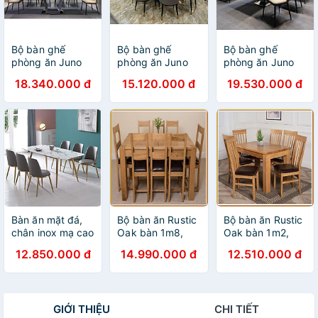
Bộ bàn ghế
Bộ bàn ghế
Bộ bàn ghế
phòng ăn Juno
phòng ăn Juno
phòng ăn Juno
sofa mặt đá
sofa mặt tròn
sofa mặt đá
18.340.000 đ
15.120.000 đ
19.530.000 đ
ceramic, chân
xoay đá ceramic
ceramic, chân
inox mạ titan
kèm 8 ghế
inox mạ titan
kèm 6 ghế kevin
kèm 6 ghế
Bàn ăn mặt đá,
Bộ bàn ăn Rustic
Bộ bàn ăn Rustic
chân inox mạ cao
Oak bàn 1m8,
Oak bàn 1m2,
cấp nhập khẩu
kèm 8 ghế juno
kèm 6 ghế juno
12.850.000 đ
14.990.000 đ
12.510.000 đ
Juno Sofa 1m6 x
sofa ( Vàng Gỗ
sofa ( Vàng Gỗ
80 cm và 6 ghế
Tự Nhiên)
Tự Nhiên)
GIỚI THIỆU
CHI TIẾT