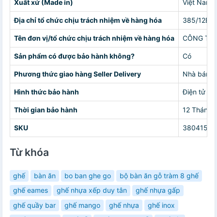
Xuất xứ (Made in)
Việt Nam
Địa chỉ tổ chức chịu trách nhiệm về hàng hóa
385/12B Đ
Tên đơn vị/tổ chức chịu trách nhiệm về hàng hóa
CÔNG TY 
Sản phẩm có được bảo hành không?
Có
Phương thức giao hàng Seller Delivery
Nhà bán g
Hình thức bảo hành
Điện tử
Thời gian bảo hành
12 Tháng
SKU
38041568
Từ khóa
ghế
bàn ăn
bo ban ghe go
bộ bàn ăn gỗ tràm 8 ghế
ghế eames
ghế nhựa xếp duy tân
ghế nhựa gấp
ghế quầy bar
ghế mango
ghế nhựa
ghế inox