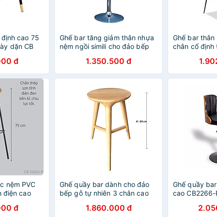
 định cao 75
Ghế bar tăng giảm thân nhựa
Ghế bar thân
ày dặn CB
nệm ngồi simili cho đảo bếp
chân cố định
h cho quán
000 đ
1.350.500 đ
1.90
ình hàng nhập
ện đại
ọc nệm PVC
Ghế quầy bar dành cho đảo
Ghế quầy bar
h điện cao
bếp gỗ tự nhiên 3 chân cao
cao CB2266-P
đảo bếp sang
65 mặt ngồi tròn đẹp sang
nệm da PVC c
000 đ
1.860.000 đ
2.05
àng quán café
trọng CB2145-65W
cao cấp chân 