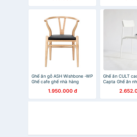
gỗ cố định có gác nhân nhựa
PP màu trắng
Ghế ăn gỗ ASH Wishbone -WP
Ghế ăn CULT cao
Ghế cafe ghế nhà hàng
Capta Ghế ăn n
Wishbone nệm simili đen cao
chân thép sơn tĩn
1.950.000 đ
2.652.
cấp tiêu chuẩn xuất khẩu ở
hcm
TpHCM