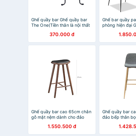
Ghế quầy bar Ghế quầy bar
Ghế bar quầy pa
The One(Tiền thân là nội thất
phòng hiện đại 
Hòa Phát) SB07 Ghế quầy lễ
lưng cao thân n
370.000 đ
1.850.
tân
chân sắt sơn tĩn
Pantry Bar Stoo
F1
Ghế quầy bar cao 65cm chân
Ghế quầy bar c
gỗ mặt nệm dành cho đảo
đảo bếp thân bọ
bếp
CB2151
1.550.500 đ
1.428.