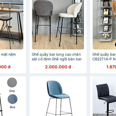
p mặt nệm
Ghế quầy bar lưng cao chân
Ghế quầy bar
sắt cố định Ghế ngồi bàn bar
CB2271A-P Nộ
nệm dày bọc vải bố CB
000 đ
2.000.000 đ
1.87
COCO-F