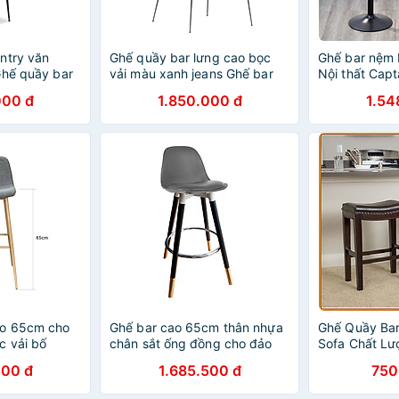
ntry văn
Ghế quầy bar lưng cao bọc
Ghế bar nệm
Ghế quầy bar
vải màu xanh jeans Ghế bar
Nội thất Cap
hựa bọc vải
chân cố định sắt sơn tĩnh điện
có lưng tựa 
000 đ
1.850.000 đ
1.54
h điện Morden
Blue Jeans Color Bar Stools
độ cao cao c
ls CB BEETLE-
CB Beetle-F – Nội thất CAPTA
chair tại hcm
ao 65cm cho
Ghế bar cao 65cm thân nhựa
Ghế Quầy Bar
c vải bố
chân sắt ống đồng cho đảo
Sofa Chất Lư
bếp CB2152
500 đ
1.685.500 đ
750