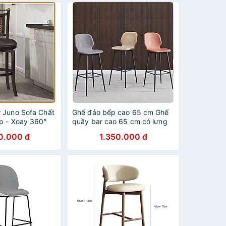
 Juno Sofa Chất
Ghế đảo bếp cao 65 cm Ghế
p - Xoay 360°
quầy bar cao 65 cm có lưng
tựa bọc simili (pvc ) chân
0.000 đ
1.350.000 đ
thép sơn tĩnh điện đen đẹp
cao cấp sang trọng