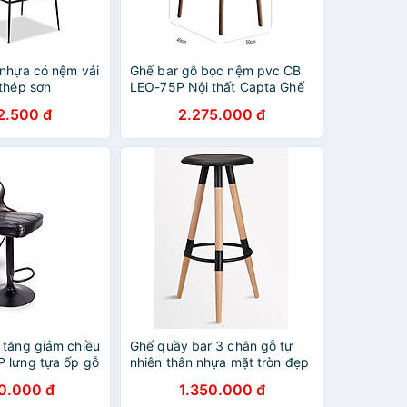
 nhựa có nệm vải
Ghế bar gỗ bọc nệm pvc CB
 thép sơn
LEO-75P Nội thất Capta Ghế
quầy đảo bếp gỗ ash hiện đại
2.500 đ
2.275.000 đ
cao 75cm nệm pvc cao cấp
tại tp hcm
 tăng giảm chiều
Ghế quầy bar 3 chân gỗ tự
 lưng tựa ốp gỗ
nhiên thân nhựa mặt tròn đẹp
ực dày êm ái
màu đen CB2128-S1 hàng
0.000 đ
1.350.000 đ
thép sơn tĩnh
nhập khẩu cao cấp hiện đại ở