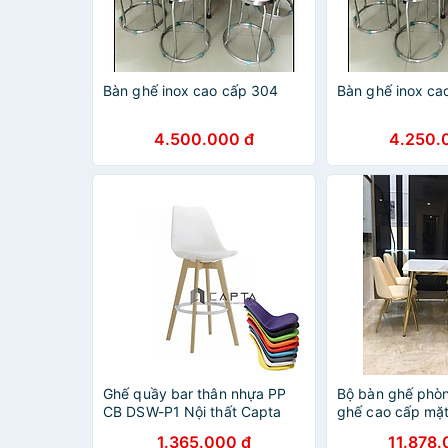
Bàn ghế inox cao cấp 304
Bàn ghế inox ca
4.500.000 đ
4.250.
Ghế quầy bar thân nhựa PP
Bộ bàn ghế phò
CB DSW-P1 Nội thất Capta
ghế cao cấp mặ
Ghế pantry văn phòng nệm
1.365.000 đ
11.878.
ngồi bọc PVC màu trắng chân