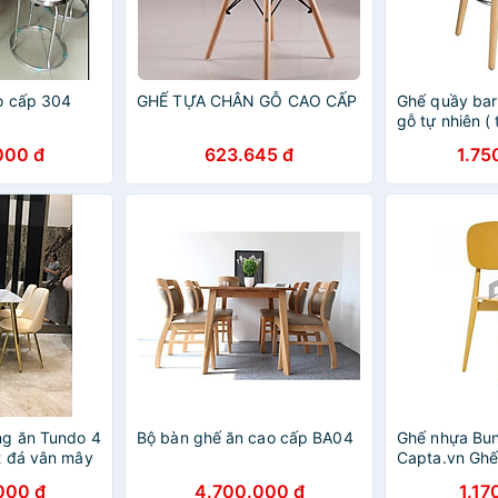
o cấp 304
GHẾ TỰA CHÂN GỖ CAO CẤP
Ghế quầy ba
gỗ tự nhiên (
ngồi nhựa AB
000 đ
623.645 đ
1.75
hiện đại nhậ
ng ăn Tundo 4
Bộ bàn ghế ăn cao cấp BA04
Ghế nhựa Bun
t đá vân mây
Capta.vn Ghế
xếp chồng nh
000 đ
4.700.000 đ
1.17