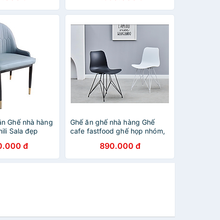
HCM
ăn Ghế nhà hàng
Ghế ăn ghế nhà hàng Ghế
ili Sala đẹp
cafe fastfood ghế họp nhóm,
ao cấp HCM
ghế tiếp khách thân nhựa
0.000 đ
890.000 đ
chân sắt nhập khẩu CC1548-
P HCM