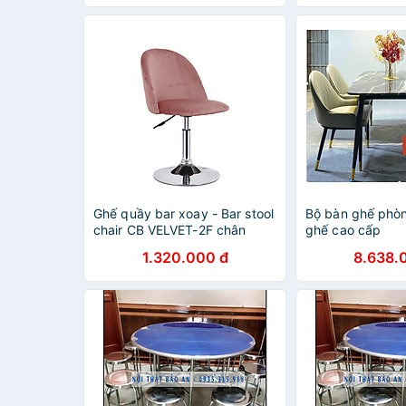
CB NIKA-P CAP
Ghế quầy bar xoay - Bar stool
Bộ bàn ghế phò
chair CB VELVET-2F chân
ghế cao cấp
thép mạ chrome chiều cao tùy
1.320.000 đ
8.638.
chỉnh - pen thấp có lưng tựa
nệm vải nhung êm ái nhiều
màu lựa chọn ( xám ; hồng ;
xanh dương đậm ; xanh ngọc
)