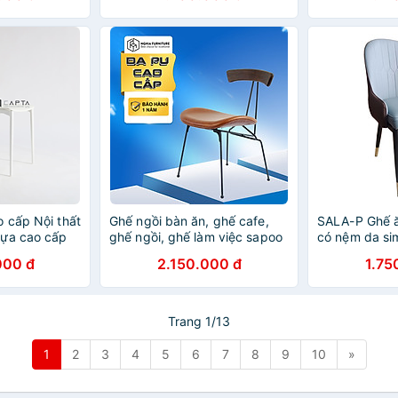
 cấp Nội thất
Ghế ngồi bàn ăn, ghế cafe,
SALA-P Ghế 
hựa cao cấp
ghế ngồi, ghế làm việc sapoo
có nệm da sim
h điện tại tp
chair 03
nhập khẩu c
000 đ
2.150.000 đ
1.75
Trang 1/13
1
2
3
4
5
6
7
8
9
10
»