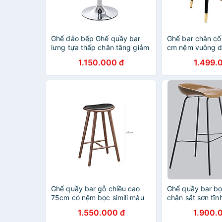
Ghế đảo bếp Ghế quầy bar
Ghế bar chân cố
lưng tựa thấp chân tăng giảm
cm nệm vuông d
thép mạ chrome CB2291-P
LOUIS 2C-P dàn
1.150.000 đ
1.499.
bar , cafe gia đ
khẩu cao cấp hi
Ghế quầy bar gỗ chiều cao
Ghế quầy bar b
75cm có nệm bọc simili màu
chân sắt sơn tĩn
đen NAPOLI -P hàng tiêu
75cm Ghế ngồi 
1.550.000 đ
1.900.
chuẩn xuất khẩu
trọng cho nhà h