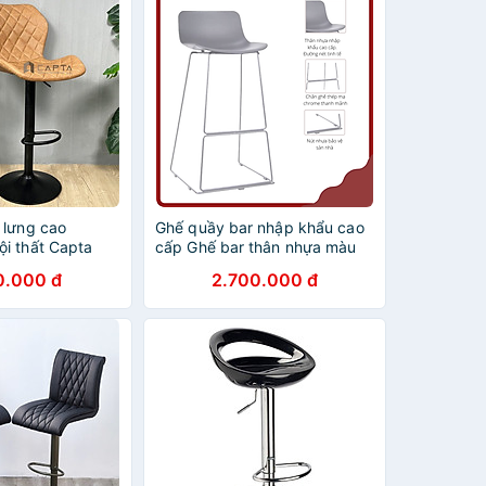
 lưng cao
Ghế quầy bar nhập khẩu cao
i thất Capta
cấp Ghế bar thân nhựa màu
xám chân thép mạ chrome
0.000 đ
2.700.000 đ
bóng CB Kendo Capta
Tp.HCM