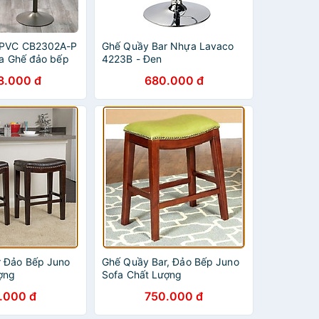
 PVC CB2302A-P
Ghế Quầy Bar Nhựa Lavaco
ta Ghế đảo bếp
4223B - Đen
chân tăng giảm
8.000 đ
680.000 đ
ấp màu đen bar
 Đảo Bếp Juno
Ghế Quầy Bar, Đảo Bếp Juno
ợng
Sofa Chất Lượng
.000 đ
750.000 đ