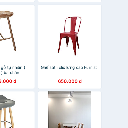
M
HCM
gỗ tự nhiên (
Ghế sắt Tolix lưng cao Furnist
) ba chân
p kiểu dáng
9.000 đ
650.000 đ
tế