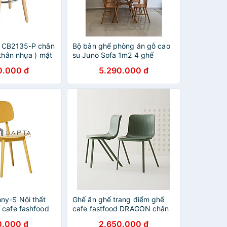
r CB2135-P chân
Bộ bàn ghế phòng ăn gỗ cao
 thân nhựa ) mặt
su Juno Sofa 1m2 4 ghế
S sáng bóng
0.000 đ
5.290.000 đ
p khẩu HCM
ny-S Nội thất
Ghế ăn ghế trang điểm ghế
 cafe fashfood
cafe fastfood DRAGON chân
ựa PP cao cấp
oval màu xanh đậm cao cấp
0.000 đ
2.650.000 đ
Dragon tiêu chuẩn Châu Âu ở