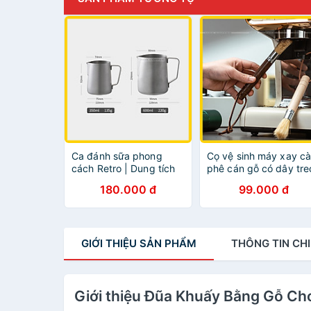
Ca đánh sữa phong
Cọ vệ sinh máy xay c
cách Retro | Dung tích
phê cán gỗ có dây tre
360ml và 600ml
180.000 đ
99.000 đ
GIỚI THIỆU
SẢN PHẨM
THÔNG TIN
CHI
Giới thiệu Đũa Khuấy Bằng Gỗ Ch