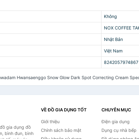
Không
NOX COFFEE TA
Nhật Bản
Việt Nam
8242057974867
ehwadam Hwansaenggo Snow Glow Dark Spot Correcting Cream Spec
VỀ ĐỒ GIA DỤNG TỐT
CHUYÊN MỤC
Giới thiệu
Điện gia dụng
 đồ gia dụng đồ
Chính sách bảo mật
Dụng cụ nhà bếp
n, bình đun, bình
Điều khoản sử dụng
Đồ dùng phòng ă