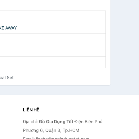
KE AWAY
ial Set
LIÊN HỆ
Địa chỉ:
Đồ Gia Dụng Tốt
Điện Biên Phủ,
Phường 6, Quận 3, Tp.HCM
n
Email: lienhe@dogiadungtot.com