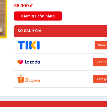
55,000 đ
Kiểm tra còn hàng
SO SÁNH GIÁ
Xem g
Xem g
Xem g