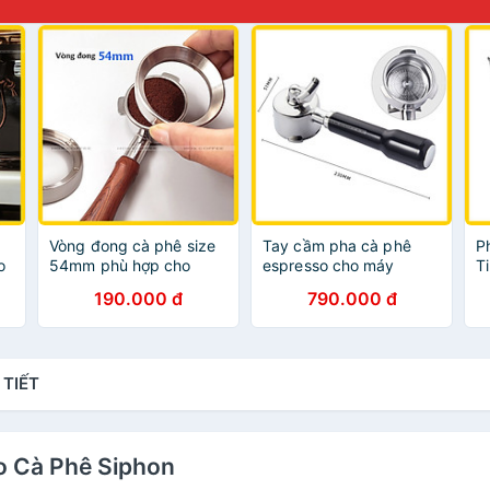
à
Vòng đong cà phê size
Tay cầm pha cà phê
P
o
54mm phù hợp cho
espresso cho máy
T
Staresso Mirage /
Donlim, Petrus, ACA,
190.000 đ
790.000 đ
Breville
Bear, Gevi, KCB|
Portafilter size 51mm
forespresso machine
 TIẾT
o Cà Phê Siphon