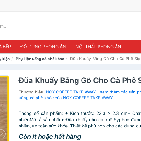
À BẾP
ĐỒ DÙNG PHÒNG ĂN
NỘI THẤT PHÒNG ĂN
Đũa Khuấy Bằng Gỗ Cho Cà Phê Si
ụ kiện
Phụ kiện uống cà phê khác
Đũa Khuấy Bằng Gỗ Cho Cà Phê 
Thương hiệu:
NOX COFFEE TAKE AWAY
|
Xem thêm các sản p
uống cà phê khác của NOX COFFEE TAKE AWAY
Thông số sản phẩm: + Kích thước: 22.3 x 2.3 cm+ Chất 
nhiênMô tả sản phẩm: Đũa khuấy cho cà phê Syphon được
nhiên, an toàn sức khỏe. Thiết kế phù hợp cho các dụng cụ
Còn ít hoặc hết hàng