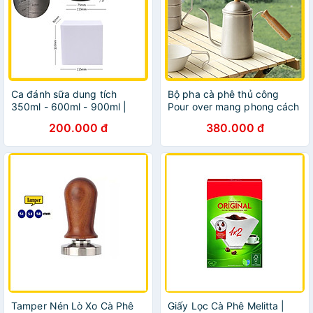
Ca đánh sữa dung tích
Bộ pha cà phê thủ công
350ml - 600ml - 900ml |
Pour over mang phong cách
Làm Cà Phê Latte Art,
Retro
200.000 đ
380.000 đ
Cappuccino
Tamper Nén Lò Xo Cà Phê
Giấy Lọc Cà Phê Melitta |