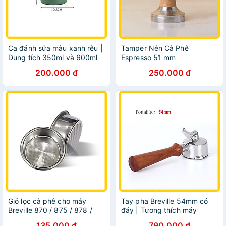
Ca đánh sữa màu xanh rêu |
Tamper Nén Cà Phê
Dung tích 350ml và 600ml
Espresso 51 mm
200.000 đ
250.000 đ
Giỏ lọc cà phê cho máy
Tay pha Breville 54mm có
Breville 870 / 875 / 878 /
đáy | Tương thích máy
880 | Filter Basket 54mm
Breville 810, 840, 850, 870,
135.000 đ
790.000 đ