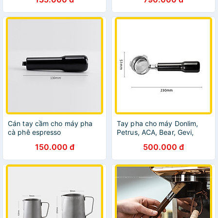
880
Cán tay cầm cho máy pha
Tay pha cho máy Donlim,
cà phê espresso
Petrus, ACA, Bear, Gevi,
KCB, Duchess... | Portafilter
150.000 đ
500.000 đ
size 51mm for espresso
machine