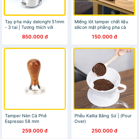
Tay pha máy delonghi 51mm
Miếng lót tamper chất liệu
- 3 tai | Tương thích với
silicon mặt phẳng pha cà
Delonghi EC680 / EC685 /
phê espresso | Tamping Mat
850.000 đ
150.000 đ
EC820
Tamper Nén Cà Phê
Phễu Kalita Bằng Sứ | (Pour
Espresso 58 mm
Over)
259.000 đ
250.000 đ