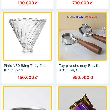
190.000 đ
790.000 đ
KCB| Portafilter size 51mm
forespresso machine
Phễu V60 Bằng Thủy Tinh
Tay pha cho máy Breville
(Pour Over)
920, 980, 990
150.000 đ
950.000 đ