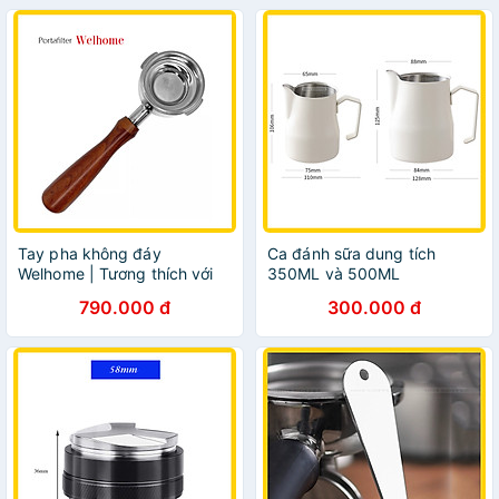
Tay pha không đáy
Ca đánh sữa dung tích
Welhome | Tương thích với
350ML và 500ML
Kd130, Kd270, Kd310,
790.000 đ
300.000 đ
Kd410, Kd510