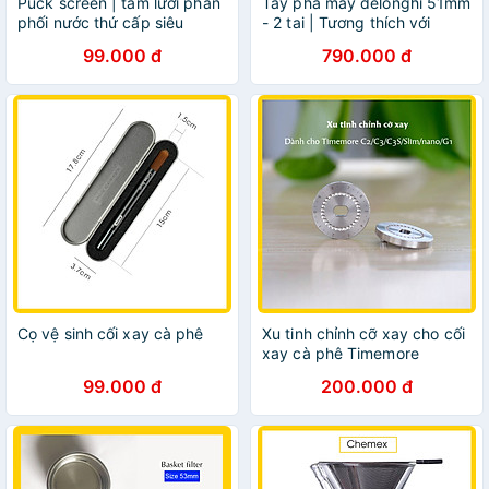
Puck screen | tấm lưới phân
Tay pha máy delonghi 51mm
phối nước thứ cấp siêu
- 2 tai | Tương thích với
mỏng chỉ 0.1mm cà phê
Delonghi ec0310, ec0311,
99.000 đ
790.000 đ
ec330, cp31.21, ecp33.21
Cọ vệ sinh cối xay cà phê
Xu tinh chỉnh cỡ xay cho cối
xay cà phê Timemore
C2/C3/Slim/Nano/G1
99.000 đ
200.000 đ