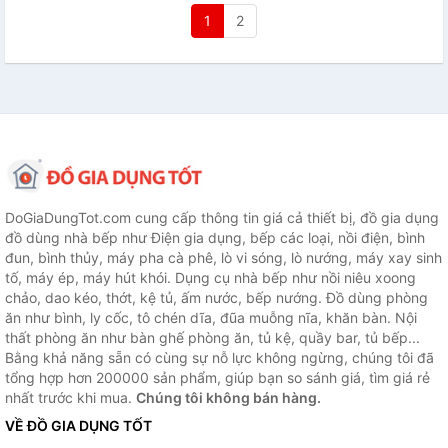
1
2
DoGiaDungTot.com cung cấp thông tin giá cả thiết bị, đồ gia dụng
đồ dùng nhà bếp như Điện gia dụng, bếp các loại, nồi điện, bình
đun, bình thủy, máy pha cà phê, lò vi sóng, lò nướng, máy xay sinh
tố, máy ép, máy hút khói. Dụng cụ nhà bếp như nồi niêu xoong
chảo, dao kéo, thớt, kệ tủ, ấm nước, bếp nướng. Đồ dùng phòng
ăn như bình, ly cốc, tô chén dĩa, đũa muỗng nĩa, khăn bàn. Nội
thất phòng ăn như bàn ghế phòng ăn, tủ kệ, quầy bar, tủ bếp...
Bằng khả năng sẵn có cùng sự nỗ lực không ngừng, chúng tôi đã
tổng hợp hơn 200000 sản phẩm, giúp bạn so sánh giá, tìm giá rẻ
nhất trước khi mua.
Chúng tôi không bán hàng.
VỀ ĐỒ GIA DỤNG TỐT