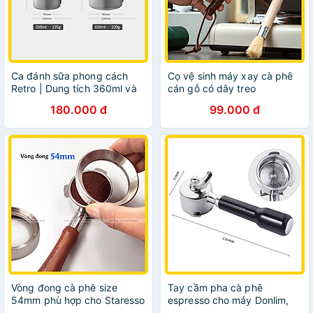
Ca đánh sữa phong cách
Cọ vệ sinh máy xay cà phê
Retro | Dung tích 360ml và
cán gỗ có dây treo
600ml
180.000 đ
99.000 đ
Vòng đong cà phê size
Tay cầm pha cà phê
54mm phù hợp cho Staresso
espresso cho máy Donlim,
Mirage / Breville
Petrus, ACA, Bear, Gevi,