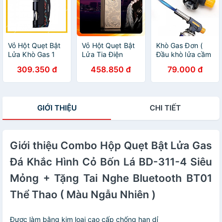
Vỏ Hột Quẹt Bật
Vỏ Hột Quẹt Bật
Khò Gas Đơn (
Lửa Khò Gas 1
Lửa Tia Điện
Đầu khò lửa cầm
Tia Cực Mạnh
Jobon Sạc USB-
tay sử dụng bình
309.350 đ
458.850 đ
79.000 đ
Kiêm Đục Tiện
ZB 308B Hình
gas mini Tiện
Dụng Honest
Rồng Đẹp Độc Lạ
Dụng )
BCZ-487 - Dùng
Gas Cao Cấp
GIỚI THIỆU
CHI TIẾT
Giới thiệu Combo Hộp Quẹt Bật Lửa Gas
Đá Khắc Hình Cỏ Bốn Lá BD-311-4 Siêu
Mỏng + Tặng Tai Nghe Bluetooth BT01
Thể Thao ( Màu Ngẫu Nhiên )
Được làm bằng kim loại cao cấp chống han dỉ