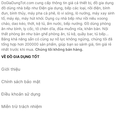
DoGiaDungTot.com cung cấp thông tin giá cả thiết bị, đồ gia dụng
đồ dùng nhà bếp như Điện gia dụng, bếp các loại, nồi điện, bình
đun, bình thủy, máy pha cà phê, lò vi sóng, lò nướng, máy xay sinh
tố, máy ép, máy hút khói. Dụng cụ nhà bếp như nồi niêu xoong
chảo, dao kéo, thớt, kệ tủ, ấm nước, bếp nướng. Đồ dùng phòng
ăn như bình, ly cốc, tô chén dĩa, đũa muỗng nĩa, khăn bàn. Nội
thất phòng ăn như bàn ghế phòng ăn, tủ kệ, quầy bar, tủ bếp...
Bằng khả năng sẵn có cùng sự nỗ lực không ngừng, chúng tôi đã
tổng hợp hơn 200000 sản phẩm, giúp bạn so sánh giá, tìm giá rẻ
nhất trước khi mua.
Chúng tôi không bán hàng.
VỀ ĐỒ GIA DỤNG TỐT
Giới thiệu
Chính sách bảo mật
Điều khoản sử dụng
Miễn trừ trách nhiệm