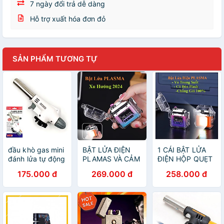
7 ngày đổi trả dễ dàng
Hỗ trợ xuất hóa đơn đỏ
SẢN PHẨM TƯƠNG TỰ
đầu khò gas mini
BẬT LỬA ĐIỆN
1 CÁI BẬT LỬA
đánh lửa tự động
PLAMAS VÀ CẢM
ĐIỆN HỘP QUẸT
loại tốt
ỨNG VÂN TAY
ĐIỆN PLAMAS
175.000 đ
269.000 đ
258.000 đ
CÓ ĐÈN LED
SẠC ĐIỆN CÓ
CHỐNG NƯỚC
ĐÈN CHỐNG
PIN KHỦNG
NƯỚC SANG
SANG TRỌNG
TRỌNG ĐẸP
ĐẸP CHẤT
CHẤT LƯỢNG
LƯỢNG