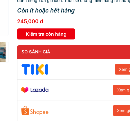
danh tiếng xưa giờ luôn. Total sẽ chứng minh hàng rẻ nhưng
Còn ít hoặc hết hàng
245,000 đ
Kiểm tra còn hàng
SO SÁNH GIÁ
Xem g
Xem g
Xem g