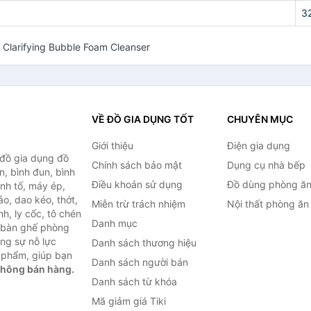
3
 Clarifying Bubble Foam Cleanser
VỀ ĐỒ GIA DỤNG TỐT
CHUYÊN MỤC
Giới thiệu
Điện gia dụng
 đồ gia dụng đồ
Chính sách bảo mật
Dụng cụ nhà bếp
n, bình đun, bình
Điều khoản sử dụng
Đồ dùng phòng ă
inh tố, máy ép,
o, dao kéo, thớt,
Miễn trừ trách nhiệm
Nội thất phòng ăn
h, ly cốc, tô chén
Danh mục
ư bàn ghế phòng
ùng sự nỗ lực
Danh sách thương hiệu
 phẩm, giúp bạn
Danh sách người bán
không bán hàng.
Danh sách từ khóa
Mã giảm giá Tiki