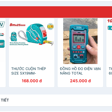
THƯỚC CUỘN THÉP
ĐỒNG HỒ ĐO ĐIỆN VẠN
T
SIZE 5X19MM-
NĂNG TOTAL
6
10X25MM TOTAL -
TMT460011 - HÀNG
T
168.000 đ
245.000 đ
HÀNG CHÍNH HÃNG
CHÍNH HÃNG
T
C
 TIẾT