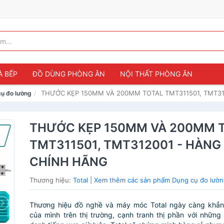
À BẾP
ĐỒ DÙNG PHÒNG ĂN
NỘI THẤT PHÒNG ĂN
THƯỚC KẸP 150MM VÀ 200MM TOTAL TMT311501, TMT3
ụ đo lường
THƯỚC KẸP 150MM VÀ 200MM 
TMT311501, TMT312001 - HÀNG
CHÍNH HÃNG
Thương hiệu:
Total
|
Xem thêm các sản phẩm Dụng cụ đo lường
Thương hiệu đồ nghề và máy móc Total ngày càng khẳng
của mình trên thị trường, cạnh tranh thị phần với những