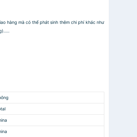
giao hàng mà có thể phát sinh thêm chi phí khác như
.....
hông
tal
hina
hina