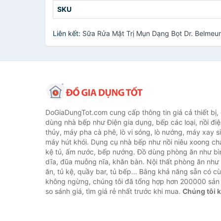
SKU
Liên kết:
Sữa Rửa Mặt Trị Mụn Dạng Bọt Dr. Belmeur
DoGiaDungTot.com cung cấp thông tin giá cả thiết bị,
dùng nhà bếp như Điện gia dụng, bếp các loại, nồi điệ
thủy, máy pha cà phê, lò vi sóng, lò nướng, máy xay s
máy hút khói. Dụng cụ nhà bếp như nồi niêu xoong chả
kệ tủ, ấm nước, bếp nướng. Đồ dùng phòng ăn như bìn
dĩa, đũa muỗng nĩa, khăn bàn. Nội thất phòng ăn nh
ăn, tủ kệ, quầy bar, tủ bếp... Bằng khả năng sẵn có c
không ngừng, chúng tôi đã tổng hợp hơn 200000 sản
so sánh giá, tìm giá rẻ nhất trước khi mua.
Chúng tôi 