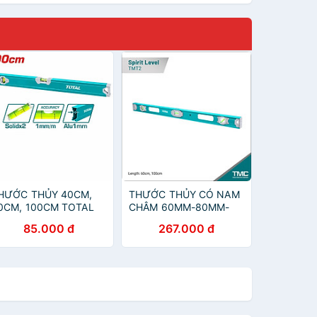
HƯỚC THỦY 40CM,
THƯỚC THỦY CÓ NAM
0CM, 100CM TOTAL
CHÂM 60MM-80MM-
MT24036, TMT26036,
100MM-120MM TOTAL
85.000 đ
267.000 đ
MT210036 - HÀNG
- HÀNG CHÍNH HÃNG
HÍNH HÃNG