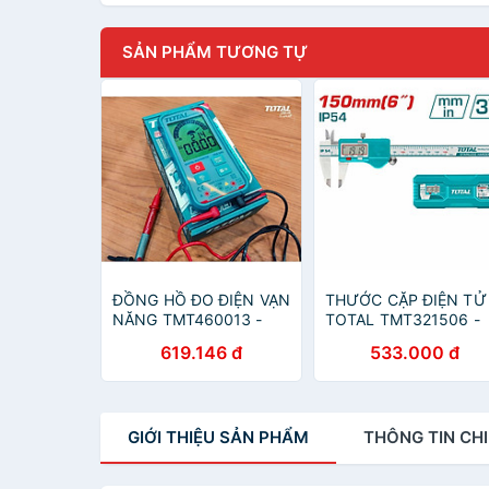
SẢN PHẨM TƯƠNG TỰ
ĐỒNG HỒ ĐO ĐIỆN VẠN
THƯỚC CẶP ĐIỆN TỬ
NĂNG TMT460013 -
TOTAL TMT321506 -
HÀNG CHÍNH HÃNG
HÀNG CHÍNH HÃNG
619.146 đ
533.000 đ
GIỚI THIỆU
SẢN PHẨM
THÔNG TIN
CHI