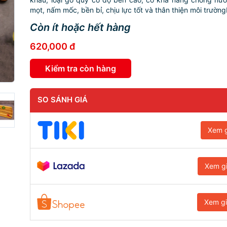
mọt, nấm mốc, bền bỉ, chịu lực tốt và thân thiện môi trườngK
Còn ít hoặc hết hàng
620,000 đ
Kiểm tra còn hàng
SO SÁNH GIÁ
Xem g
Xem g
Xem g