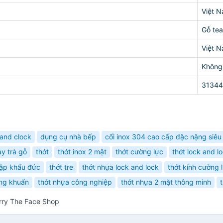
Việt 
Gỗ te
Việt 
Không
3134
 and clock
dụng cụ nhà bếp
cối inox 304 cao cấp đặc nặng siêu
y trà gỗ
thớt
thớt inox 2 mặt
thớt cường lực
thớt lock and l
hập khẩu đức
thớt tre
thớt nhựa lock and lock
thớt kính cường 
áng khuẩn
thớt nhựa công nghiệp
thớt nhựa 2 mặt thông minh
rry The Face Shop