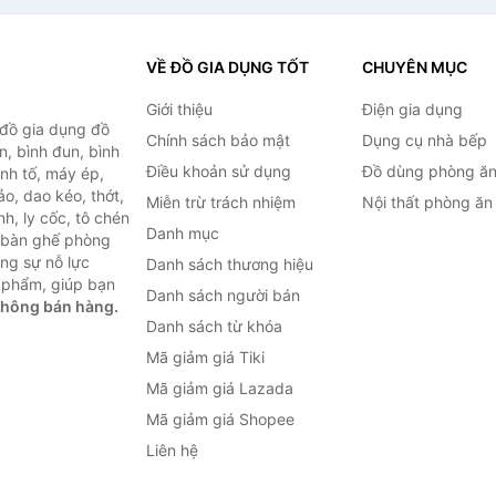
VỀ ĐỒ GIA DỤNG TỐT
CHUYÊN MỤC
Giới thiệu
Điện gia dụng
 đồ gia dụng đồ
Chính sách bảo mật
Dụng cụ nhà bếp
n, bình đun, bình
Điều khoản sử dụng
Đồ dùng phòng ă
inh tố, máy ép,
o, dao kéo, thớt,
Miễn trừ trách nhiệm
Nội thất phòng ăn
h, ly cốc, tô chén
Danh mục
ư bàn ghế phòng
ùng sự nỗ lực
Danh sách thương hiệu
 phẩm, giúp bạn
Danh sách người bán
không bán hàng.
Danh sách từ khóa
Mã giảm giá Tiki
Mã giảm giá Lazada
Mã giảm giá Shopee
Liên hệ