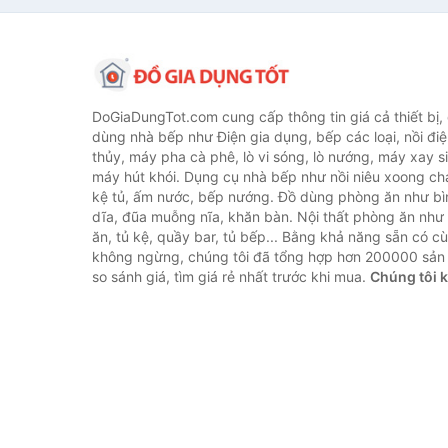
DoGiaDungTot.com cung cấp thông tin giá cả thiết bị,
dùng nhà bếp như Điện gia dụng, bếp các loại, nồi điệ
thủy, máy pha cà phê, lò vi sóng, lò nướng, máy xay s
máy hút khói. Dụng cụ nhà bếp như nồi niêu xoong chả
kệ tủ, ấm nước, bếp nướng. Đồ dùng phòng ăn như bìn
dĩa, đũa muỗng nĩa, khăn bàn. Nội thất phòng ăn nh
ăn, tủ kệ, quầy bar, tủ bếp... Bằng khả năng sẵn có c
không ngừng, chúng tôi đã tổng hợp hơn 200000 sản
so sánh giá, tìm giá rẻ nhất trước khi mua.
Chúng tôi 