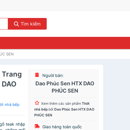
Tìm kiếm
HÚC SEN
, Trang
Người bán:
X DAO
Dao Phúc Sen HTX DAO
PHÚC SEN
Xem thêm các sản phẩm
Thớt
ớt nhà bếp
nhà bếp
bởi
Dao Phúc Sen HTX DAO
PHÚC SEN
gỗ teak nhập
Giao hàng toàn quốc
ớc, chống mối