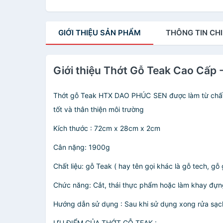
GIỚI THIỆU
SẢN PHẨM
THÔNG TIN
CHI
Giới thiệu Thớt Gỗ Teak Cao Cấp
Thớt gỗ Teak HTX DAO PHÚC SEN được làm từ chất l
tốt và thân thiện môi trường
Kích thước : 72cm x 28cm x 2cm
Cân nặng: 1900g
Chất liệu: gỗ Teak ( hay tên gọi khác là gỗ tech, gỗ g
Chức năng: Cắt, thái thực phẩm hoặc làm khay đựng 
Hướng dẫn sử dụng : Sau khi sử dụng xong rửa sạch 
ƯU ĐIỂM CỦA THỚT GỖ TEAK :