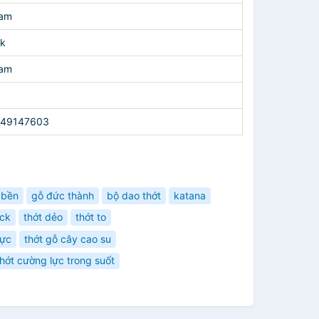
Nam
ak
Nam
449147603
 bền
gỗ đức thành
bộ dao thớt
katana
ock
thớt dẻo
thớt to
lực
thớt gỗ cây cao su
thớt cường lực trong suốt