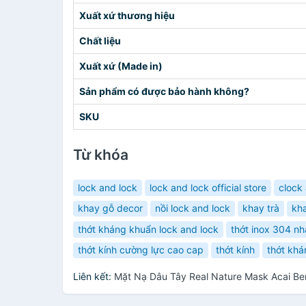
Xuất xứ thương hiệu
Chất liệu
Xuất xứ (Made in)
Sản phẩm có được bảo hành không?
SKU
Từ khóa
lock and lock
lock and lock official store
clock
khay gỗ decor
nồi lock and lock
khay trà
kha
thớt kháng khuẩn lock and lock
thớt inox 304 n
thớt kính cường lực cao cap
thớt kính
thớt kh
Liên kết:
Mặt Nạ Dâu Tây Real Nature Mask Acai Be