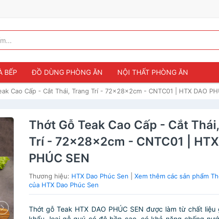
À BẾP
ĐỒ DÙNG PHÒNG ĂN
NỘI THẤT PHÒNG ĂN
eak Cao Cấp - Cắt Thái, Trang Trí - 72x28x2cm - CNTC01 | HTX DAO P
Thớt Gỗ Teak Cao Cấp - Cắt Thái
Trí - 72x28x2cm - CNTC01 | HT
PHÚC SEN
Thương hiệu:
HTX Dao Phúc Sen
|
Xem thêm các sản phẩm Th
của HTX Dao Phúc Sen
Thớt gỗ Teak HTX DAO PHÚC SEN được làm từ chất liệu 
khẩu, loại gỗ quý có độ bền cao, có khả năng chống nư