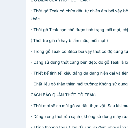
- Thớt gỗ Teak có chứa dầu tự nhiên ẩm bởi vậy bề
khác.
- Thớt gỗ Teak hạn chế được tình trạng mối mọt, ch
( Thớt tre giá rẻ hay bị ẩm mốc, mối mọt )
- Trong gỗ Teak có Silica bởi vậy thớt có độ cứng t
- Càng sử dụng thớt càng bền đẹp: do gỗ Teak là lo
- Thiết kế tinh tế, kiểu dáng đa dạng hiện đại và 
- Chất liệu gỗ thân thiện môi trường: Không sử dụn
CÁCH BẢO QUẢN THỚT GỖ TEAK:
- Thớt mới sẽ có mùi gỗ và dầu thực vật. Sau khi 
- Dùng xong thớt rửa sạch ( không sử dụng máy rửa 
- Thỉnh thoảng thoa 1 lớp dầu ăn và đem phơi nắng