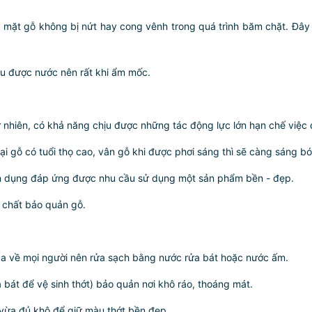
 mặt gỗ không bị nứt hay cong vênh trong quá trình băm chặt. Đây 
ịu được nước nên rất khi ẩm mốc.
ự nhiên, có khả năng chịu được những tác động lực lớn hạn chế việc 
ại gỗ có tuổi thọ cao, vân gỗ khi được phơi sáng thì sẽ càng sáng b
tiện dụng đáp ứng được nhu cầu sử dụng một sản phẩm bền - đẹp.
g chất bảo quản gỗ.
mua về mọi người nên rửa sạch bằng nước rửa bát hoặc nước ấm.
bát để vệ sinh thớt) bảo quản nơi khô ráo, thoáng mát.
 vừa đủ khô để giữ màu thớt bền đẹp.