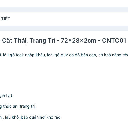
 TIẾT
 - Cắt Thái, Trang Trí - 72x28x2cm - CNTC
iệu gỗ teak nhập khẩu, loại gỗ quý có độ bền cao, có khả năng chố
iá tỵ )
thức ăn, trang trí,
, lau khô, bảo quản nơi khô ráo