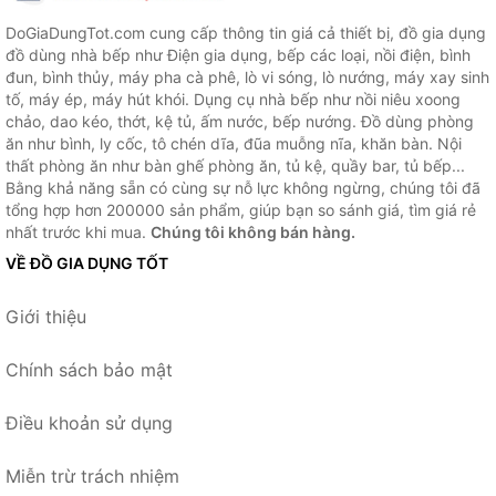
DoGiaDungTot.com cung cấp thông tin giá cả thiết bị, đồ gia dụng
đồ dùng nhà bếp như Điện gia dụng, bếp các loại, nồi điện, bình
đun, bình thủy, máy pha cà phê, lò vi sóng, lò nướng, máy xay sinh
tố, máy ép, máy hút khói. Dụng cụ nhà bếp như nồi niêu xoong
chảo, dao kéo, thớt, kệ tủ, ấm nước, bếp nướng. Đồ dùng phòng
ăn như bình, ly cốc, tô chén dĩa, đũa muỗng nĩa, khăn bàn. Nội
thất phòng ăn như bàn ghế phòng ăn, tủ kệ, quầy bar, tủ bếp...
Bằng khả năng sẵn có cùng sự nỗ lực không ngừng, chúng tôi đã
tổng hợp hơn 200000 sản phẩm, giúp bạn so sánh giá, tìm giá rẻ
nhất trước khi mua.
Chúng tôi không bán hàng.
VỀ ĐỒ GIA DỤNG TỐT
Giới thiệu
Chính sách bảo mật
Điều khoản sử dụng
Miễn trừ trách nhiệm