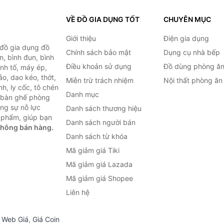
VỀ ĐỒ GIA DỤNG TỐT
CHUYÊN MỤC
Giới thiệu
Điện gia dụng
 đồ gia dụng đồ
Chính sách bảo mật
Dụng cụ nhà bếp
n, bình đun, bình
Điều khoản sử dụng
Đồ dùng phòng ă
inh tố, máy ép,
o, dao kéo, thớt,
Miễn trừ trách nhiệm
Nội thất phòng ăn
h, ly cốc, tô chén
Danh mục
ư bàn ghế phòng
ùng sự nỗ lực
Danh sách thương hiệu
 phẩm, giúp bạn
Danh sách người bán
không bán hàng.
Danh sách từ khóa
Mã giảm giá Tiki
Mã giảm giá Lazada
Mã giảm giá Shopee
Liên hệ
,
Web Giá
,
Giá Coin