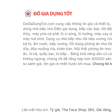
DoGiaDungTot.com cung cấp thông tin giá cả thiết bị,
dùng nhà bếp như Điện gia dụng, bếp các loại, nồi điệ
thủy, máy pha cà phê, lò vi sóng, lò nướng, máy xay s
máy hút khói. Dụng cụ nhà bếp như nồi niêu xoong chả
kệ tủ, ấm nước, bếp nướng. Đồ dùng phòng ăn như bìn
dĩa, đũa muỗng nĩa, khăn bàn. Nội thất phòng ăn nh
ăn, tủ kệ, quầy bar, tủ bếp... Bằng khả năng sẵn có c
không ngừng, chúng tôi đã tổng hợp hơn 200000 sản
so sánh giá, tìm giá rẻ nhất trước khi mua.
Chúng tôi 
Liên kết hữu ích:
Tỷ giá
,
The Face Shop 360
,
Giá Vàng