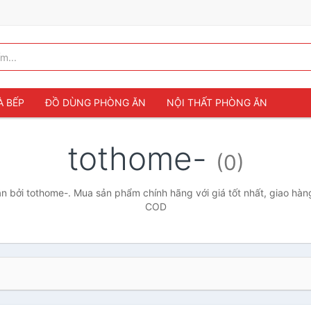
À BẾP
ĐỒ DÙNG PHÒNG ĂN
NỘI THẤT PHÒNG ĂN
tothome-
(0)
 bởi tothome-. Mua sản phẩm chính hãng với giá tốt nhất, giao hàng
COD