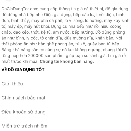
DoGiaDungTot.com cung cấp thông tin giá cả thiết bị, đồ gia dụng
đồ dùng nhà bếp như Điện gia dụng, bếp các loại, nồi điện, bình
đun, bình thủy, máy pha cà phê, lò vi sóng, lò nướng, máy xay sinh
tố, máy ép, máy hút khói. Dụng cụ nhà bếp như nồi niêu xoong
chảo, dao kéo, thớt, kệ tủ, ấm nước, bếp nướng. Đồ dùng phòng
ăn như bình, ly cốc, tô chén dĩa, đũa muỗng nĩa, khăn bàn. Nội
thất phòng ăn như bàn ghế phòng ăn, tủ kệ, quầy bar, tủ bếp...
Bằng khả năng sẵn có cùng sự nỗ lực không ngừng, chúng tôi đã
tổng hợp hơn 200000 sản phẩm, giúp bạn so sánh giá, tìm giá rẻ
nhất trước khi mua.
Chúng tôi không bán hàng.
VỀ ĐỒ GIA DỤNG TỐT
Giới thiệu
Chính sách bảo mật
Điều khoản sử dụng
Miễn trừ trách nhiệm