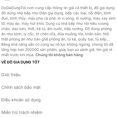
DoGiaDungTot.com cung cấp thông tin giá cả thiết bị, đồ gia dụng
đồ dùng nhà bếp như Điện gia dụng, bếp các loại, nồi điện, bình
đun, bình thủy, máy pha cà phê, lò vi sóng, lò nướng, máy xay sinh
tố, máy ép, máy hút khói. Dụng cụ nhà bếp như nồi niêu xoong
chảo, dao kéo, thớt, kệ tủ, ấm nước, bếp nướng. Đồ dùng phòng
ăn như bình, ly cốc, tô chén dĩa, đũa muỗng nĩa, khăn bàn. Nội
thất phòng ăn như bàn ghế phòng ăn, tủ kệ, quầy bar, tủ bếp...
Bằng khả năng sẵn có cùng sự nỗ lực không ngừng, chúng tôi đã
tổng hợp hơn 200000 sản phẩm, giúp bạn so sánh giá, tìm giá rẻ
nhất trước khi mua.
Chúng tôi không bán hàng.
VỀ ĐỒ GIA DỤNG TỐT
Giới thiệu
Chính sách bảo mật
Điều khoản sử dụng
Miễn trừ trách nhiệm