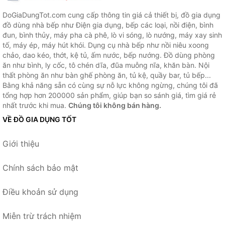
DoGiaDungTot.com cung cấp thông tin giá cả thiết bị, đồ gia dụng
đồ dùng nhà bếp như Điện gia dụng, bếp các loại, nồi điện, bình
đun, bình thủy, máy pha cà phê, lò vi sóng, lò nướng, máy xay sinh
tố, máy ép, máy hút khói. Dụng cụ nhà bếp như nồi niêu xoong
chảo, dao kéo, thớt, kệ tủ, ấm nước, bếp nướng. Đồ dùng phòng
ăn như bình, ly cốc, tô chén dĩa, đũa muỗng nĩa, khăn bàn. Nội
thất phòng ăn như bàn ghế phòng ăn, tủ kệ, quầy bar, tủ bếp...
Bằng khả năng sẵn có cùng sự nỗ lực không ngừng, chúng tôi đã
tổng hợp hơn 200000 sản phẩm, giúp bạn so sánh giá, tìm giá rẻ
nhất trước khi mua.
Chúng tôi không bán hàng.
VỀ ĐỒ GIA DỤNG TỐT
Giới thiệu
Chính sách bảo mật
Điều khoản sử dụng
Miễn trừ trách nhiệm