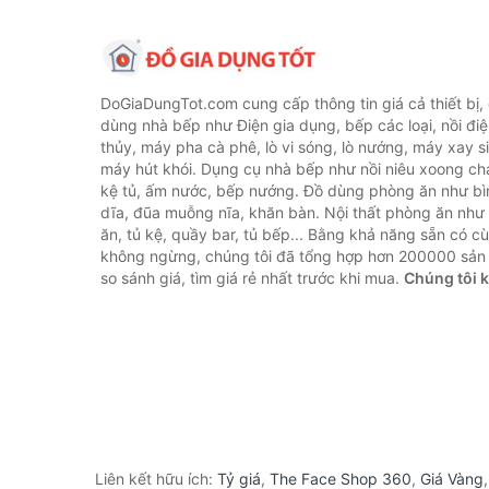
DoGiaDungTot.com cung cấp thông tin giá cả thiết bị,
dùng nhà bếp như Điện gia dụng, bếp các loại, nồi điệ
thủy, máy pha cà phê, lò vi sóng, lò nướng, máy xay s
máy hút khói. Dụng cụ nhà bếp như nồi niêu xoong chả
kệ tủ, ấm nước, bếp nướng. Đồ dùng phòng ăn như bìn
dĩa, đũa muỗng nĩa, khăn bàn. Nội thất phòng ăn nh
ăn, tủ kệ, quầy bar, tủ bếp... Bằng khả năng sẵn có c
không ngừng, chúng tôi đã tổng hợp hơn 200000 sản
so sánh giá, tìm giá rẻ nhất trước khi mua.
Chúng tôi 
Liên kết hữu ích:
Tỷ giá
,
The Face Shop 360
,
Giá Vàng