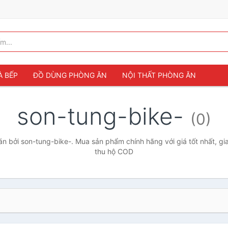
À BẾP
ĐỒ DÙNG PHÒNG ĂN
NỘI THẤT PHÒNG ĂN
son-tung-bike-
(0)
 bởi son-tung-bike-. Mua sản phẩm chính hãng với giá tốt nhất, gi
thu hộ COD