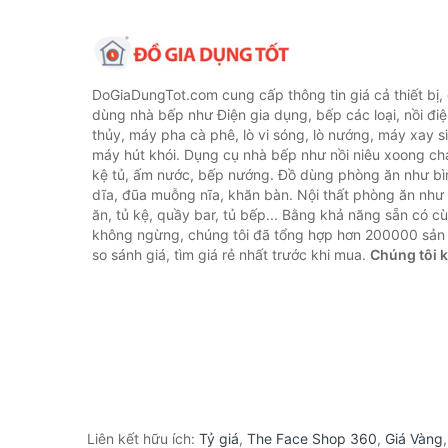
DoGiaDungTot.com cung cấp thông tin giá cả thiết bị,
dùng nhà bếp như Điện gia dụng, bếp các loại, nồi điệ
thủy, máy pha cà phê, lò vi sóng, lò nướng, máy xay s
máy hút khói. Dụng cụ nhà bếp như nồi niêu xoong chả
kệ tủ, ấm nước, bếp nướng. Đồ dùng phòng ăn như bìn
dĩa, đũa muỗng nĩa, khăn bàn. Nội thất phòng ăn nh
ăn, tủ kệ, quầy bar, tủ bếp... Bằng khả năng sẵn có c
không ngừng, chúng tôi đã tổng hợp hơn 200000 sản
so sánh giá, tìm giá rẻ nhất trước khi mua.
Chúng tôi 
Liên kết hữu ích:
Tỷ giá
,
The Face Shop 360
,
Giá Vàng