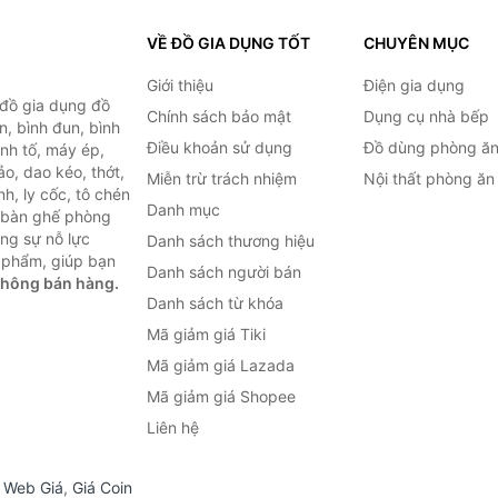
VỀ ĐỒ GIA DỤNG TỐT
CHUYÊN MỤC
Giới thiệu
Điện gia dụng
 đồ gia dụng đồ
Chính sách bảo mật
Dụng cụ nhà bếp
n, bình đun, bình
Điều khoản sử dụng
Đồ dùng phòng ă
inh tố, máy ép,
o, dao kéo, thớt,
Miễn trừ trách nhiệm
Nội thất phòng ăn
h, ly cốc, tô chén
Danh mục
ư bàn ghế phòng
ùng sự nỗ lực
Danh sách thương hiệu
 phẩm, giúp bạn
Danh sách người bán
không bán hàng.
Danh sách từ khóa
Mã giảm giá Tiki
Mã giảm giá Lazada
Mã giảm giá Shopee
Liên hệ
,
Web Giá
,
Giá Coin