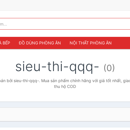
À BẾP
ĐỒ DÙNG PHÒNG ĂN
NỘI THẤT PHÒNG ĂN
sieu-thi-qqq-
(0)
n bởi sieu-thi-qqq-. Mua sản phẩm chính hãng với giá tốt nhất, gia
thu hộ COD