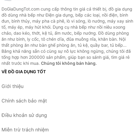
DoGiaDungTot.com cung cấp thông tin giá cả thiết bị, đồ gia dụng
đồ dùng nhà bếp như Điện gia dụng, bếp các loại, nồi điện, bình
đun, bình thủy, máy pha cà phê, lò vi sóng, lò nướng, máy xay sinh
tố, máy ép, máy hút khói. Dụng cụ nhà bếp như nồi niêu xoong
chảo, dao kéo, thớt, kệ tủ, ấm nước, bếp nướng. Đồ dùng phòng
ăn như bình, ly cốc, tô chén dĩa, đũa muỗng nĩa, khăn bàn. Nội
thất phòng ăn như bàn ghế phòng ăn, tủ kệ, quầy bar, tủ bếp...
Bằng khả năng sẵn có cùng sự nỗ lực không ngừng, chúng tôi đã
tổng hợp hơn 200000 sản phẩm, giúp bạn so sánh giá, tìm giá rẻ
nhất trước khi mua.
Chúng tôi không bán hàng.
VỀ ĐỒ GIA DỤNG TỐT
Giới thiệu
Chính sách bảo mật
Điều khoản sử dụng
Miễn trừ trách nhiệm