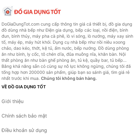
DoGiaDungTot.com cung cấp thông tin giá cả thiết bị, đồ gia dụng
đồ dùng nhà bếp như Điện gia dụng, bếp các loại, nồi điện, bình
đun, bình thủy, máy pha cà phê, lò vi sóng, lò nướng, máy xay sinh
tố, máy ép, máy hút khói. Dụng cụ nhà bếp như nồi niêu xoong
chảo, dao kéo, thớt, kệ tủ, ấm nước, bếp nướng. Đồ dùng phòng
ăn như bình, ly cốc, tô chén dĩa, đũa muỗng nĩa, khăn bàn. Nội
thất phòng ăn như bàn ghế phòng ăn, tủ kệ, quầy bar, tủ bếp...
Bằng khả năng sẵn có cùng sự nỗ lực không ngừng, chúng tôi đã
tổng hợp hơn 200000 sản phẩm, giúp bạn so sánh giá, tìm giá rẻ
nhất trước khi mua.
Chúng tôi không bán hàng.
VỀ ĐỒ GIA DỤNG TỐT
Giới thiệu
Chính sách bảo mật
Điều khoản sử dụng