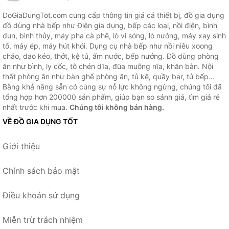
DoGiaDungTot.com cung cấp thông tin giá cả thiết bị, đồ gia dụng
đồ dùng nhà bếp như Điện gia dụng, bếp các loại, nồi điện, bình
đun, bình thủy, máy pha cà phê, lò vi sóng, lò nướng, máy xay sinh
tố, máy ép, máy hút khói. Dụng cụ nhà bếp như nồi niêu xoong
chảo, dao kéo, thớt, kệ tủ, ấm nước, bếp nướng. Đồ dùng phòng
ăn như bình, ly cốc, tô chén dĩa, đũa muỗng nĩa, khăn bàn. Nội
thất phòng ăn như bàn ghế phòng ăn, tủ kệ, quầy bar, tủ bếp...
Bằng khả năng sẵn có cùng sự nỗ lực không ngừng, chúng tôi đã
tổng hợp hơn 200000 sản phẩm, giúp bạn so sánh giá, tìm giá rẻ
nhất trước khi mua.
Chúng tôi không bán hàng.
VỀ ĐỒ GIA DỤNG TỐT
Giới thiệu
Chính sách bảo mật
Điều khoản sử dụng
Miễn trừ trách nhiệm