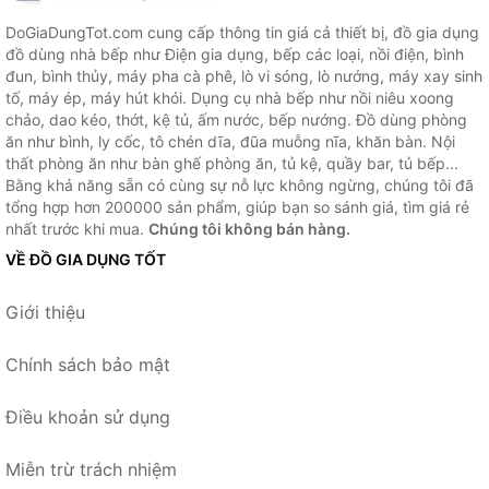
DoGiaDungTot.com cung cấp thông tin giá cả thiết bị, đồ gia dụng
đồ dùng nhà bếp như Điện gia dụng, bếp các loại, nồi điện, bình
đun, bình thủy, máy pha cà phê, lò vi sóng, lò nướng, máy xay sinh
tố, máy ép, máy hút khói. Dụng cụ nhà bếp như nồi niêu xoong
chảo, dao kéo, thớt, kệ tủ, ấm nước, bếp nướng. Đồ dùng phòng
ăn như bình, ly cốc, tô chén dĩa, đũa muỗng nĩa, khăn bàn. Nội
thất phòng ăn như bàn ghế phòng ăn, tủ kệ, quầy bar, tủ bếp...
Bằng khả năng sẵn có cùng sự nỗ lực không ngừng, chúng tôi đã
tổng hợp hơn 200000 sản phẩm, giúp bạn so sánh giá, tìm giá rẻ
nhất trước khi mua.
Chúng tôi không bán hàng.
VỀ ĐỒ GIA DỤNG TỐT
Giới thiệu
Chính sách bảo mật
Điều khoản sử dụng
Miễn trừ trách nhiệm