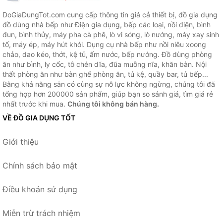
DoGiaDungTot.com cung cấp thông tin giá cả thiết bị, đồ gia dụng
đồ dùng nhà bếp như Điện gia dụng, bếp các loại, nồi điện, bình
đun, bình thủy, máy pha cà phê, lò vi sóng, lò nướng, máy xay sinh
tố, máy ép, máy hút khói. Dụng cụ nhà bếp như nồi niêu xoong
chảo, dao kéo, thớt, kệ tủ, ấm nước, bếp nướng. Đồ dùng phòng
ăn như bình, ly cốc, tô chén dĩa, đũa muỗng nĩa, khăn bàn. Nội
thất phòng ăn như bàn ghế phòng ăn, tủ kệ, quầy bar, tủ bếp...
Bằng khả năng sẵn có cùng sự nỗ lực không ngừng, chúng tôi đã
tổng hợp hơn 200000 sản phẩm, giúp bạn so sánh giá, tìm giá rẻ
nhất trước khi mua.
Chúng tôi không bán hàng.
VỀ ĐỒ GIA DỤNG TỐT
Giới thiệu
Chính sách bảo mật
Điều khoản sử dụng
Miễn trừ trách nhiệm