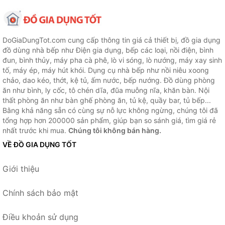
DoGiaDungTot.com cung cấp thông tin giá cả thiết bị, đồ gia dụng
đồ dùng nhà bếp như Điện gia dụng, bếp các loại, nồi điện, bình
đun, bình thủy, máy pha cà phê, lò vi sóng, lò nướng, máy xay sinh
tố, máy ép, máy hút khói. Dụng cụ nhà bếp như nồi niêu xoong
chảo, dao kéo, thớt, kệ tủ, ấm nước, bếp nướng. Đồ dùng phòng
ăn như bình, ly cốc, tô chén dĩa, đũa muỗng nĩa, khăn bàn. Nội
thất phòng ăn như bàn ghế phòng ăn, tủ kệ, quầy bar, tủ bếp...
Bằng khả năng sẵn có cùng sự nỗ lực không ngừng, chúng tôi đã
tổng hợp hơn 200000 sản phẩm, giúp bạn so sánh giá, tìm giá rẻ
nhất trước khi mua.
Chúng tôi không bán hàng.
VỀ ĐỒ GIA DỤNG TỐT
Giới thiệu
Chính sách bảo mật
Điều khoản sử dụng