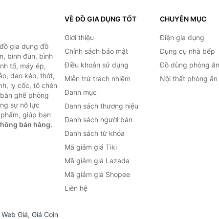
VỀ ĐỒ GIA DỤNG TỐT
CHUYÊN MỤC
Giới thiệu
Điện gia dụng
 đồ gia dụng đồ
Chính sách bảo mật
Dụng cụ nhà bếp
n, bình đun, bình
Điều khoản sử dụng
Đồ dùng phòng ă
inh tố, máy ép,
o, dao kéo, thớt,
Miễn trừ trách nhiệm
Nội thất phòng ăn
h, ly cốc, tô chén
Danh mục
ư bàn ghế phòng
ùng sự nỗ lực
Danh sách thương hiệu
 phẩm, giúp bạn
Danh sách người bán
không bán hàng.
Danh sách từ khóa
Mã giảm giá Tiki
Mã giảm giá Lazada
Mã giảm giá Shopee
Liên hệ
,
Web Giá
,
Giá Coin