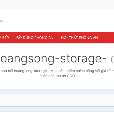
À BẾP
ĐỒ DÙNG PHÒNG ĂN
NỘI THẤT PHÒNG ĂN
oangsong-storage-
(
bán bởi hoangsong-storage-. Mua sản phẩm chính hãng với giá tốt n
miễn phí, thu hộ COD