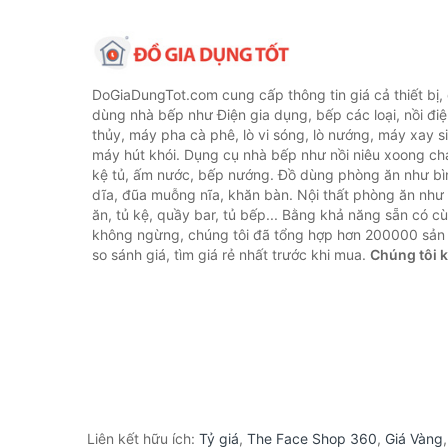
DoGiaDungTot.com cung cấp thông tin giá cả thiết bị,
dùng nhà bếp như Điện gia dụng, bếp các loại, nồi điệ
thủy, máy pha cà phê, lò vi sóng, lò nướng, máy xay s
máy hút khói. Dụng cụ nhà bếp như nồi niêu xoong chả
kệ tủ, ấm nước, bếp nướng. Đồ dùng phòng ăn như bìn
dĩa, đũa muỗng nĩa, khăn bàn. Nội thất phòng ăn nh
ăn, tủ kệ, quầy bar, tủ bếp... Bằng khả năng sẵn có c
không ngừng, chúng tôi đã tổng hợp hơn 200000 sản
so sánh giá, tìm giá rẻ nhất trước khi mua.
Chúng tôi 
Liên kết hữu ích:
Tỷ giá
,
The Face Shop 360
,
Giá Vàng