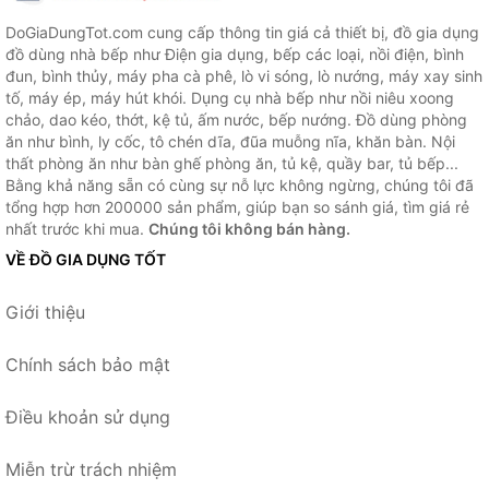
DoGiaDungTot.com cung cấp thông tin giá cả thiết bị, đồ gia dụng
đồ dùng nhà bếp như Điện gia dụng, bếp các loại, nồi điện, bình
đun, bình thủy, máy pha cà phê, lò vi sóng, lò nướng, máy xay sinh
tố, máy ép, máy hút khói. Dụng cụ nhà bếp như nồi niêu xoong
chảo, dao kéo, thớt, kệ tủ, ấm nước, bếp nướng. Đồ dùng phòng
ăn như bình, ly cốc, tô chén dĩa, đũa muỗng nĩa, khăn bàn. Nội
thất phòng ăn như bàn ghế phòng ăn, tủ kệ, quầy bar, tủ bếp...
Bằng khả năng sẵn có cùng sự nỗ lực không ngừng, chúng tôi đã
tổng hợp hơn 200000 sản phẩm, giúp bạn so sánh giá, tìm giá rẻ
nhất trước khi mua.
Chúng tôi không bán hàng.
VỀ ĐỒ GIA DỤNG TỐT
Giới thiệu
Chính sách bảo mật
Điều khoản sử dụng
Miễn trừ trách nhiệm