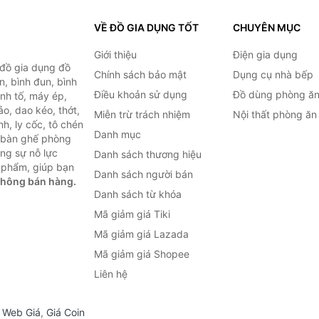
VỀ ĐỒ GIA DỤNG TỐT
CHUYÊN MỤC
Giới thiệu
Điện gia dụng
 đồ gia dụng đồ
Chính sách bảo mật
Dụng cụ nhà bếp
n, bình đun, bình
Điều khoản sử dụng
Đồ dùng phòng ă
inh tố, máy ép,
o, dao kéo, thớt,
Miễn trừ trách nhiệm
Nội thất phòng ăn
h, ly cốc, tô chén
Danh mục
ư bàn ghế phòng
ùng sự nỗ lực
Danh sách thương hiệu
 phẩm, giúp bạn
Danh sách người bán
không bán hàng.
Danh sách từ khóa
Mã giảm giá Tiki
Mã giảm giá Lazada
Mã giảm giá Shopee
Liên hệ
,
Web Giá
,
Giá Coin