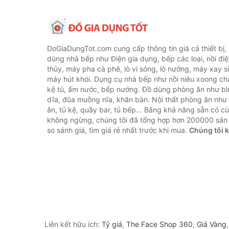
DoGiaDungTot.com cung cấp thông tin giá cả thiết bị,
dùng nhà bếp như Điện gia dụng, bếp các loại, nồi điệ
thủy, máy pha cà phê, lò vi sóng, lò nướng, máy xay s
máy hút khói. Dụng cụ nhà bếp như nồi niêu xoong chả
kệ tủ, ấm nước, bếp nướng. Đồ dùng phòng ăn như bìn
dĩa, đũa muỗng nĩa, khăn bàn. Nội thất phòng ăn nh
ăn, tủ kệ, quầy bar, tủ bếp... Bằng khả năng sẵn có c
không ngừng, chúng tôi đã tổng hợp hơn 200000 sản
so sánh giá, tìm giá rẻ nhất trước khi mua.
Chúng tôi 
Liên kết hữu ích:
Tỷ giá
,
The Face Shop 360
,
Giá Vàng