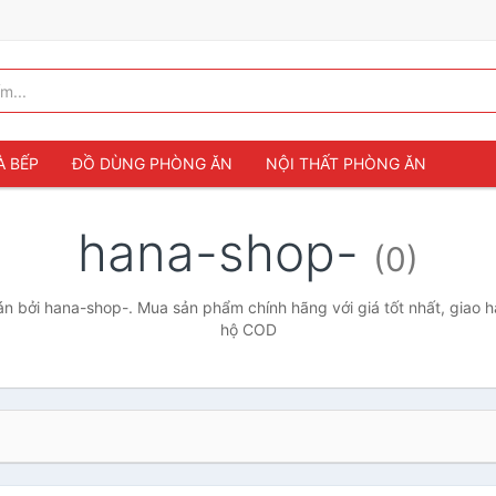
À BẾP
ĐỒ DÙNG PHÒNG ĂN
NỘI THẤT PHÒNG ĂN
hana-shop-
(0)
 bởi hana-shop-. Mua sản phẩm chính hãng với giá tốt nhất, giao h
hộ COD