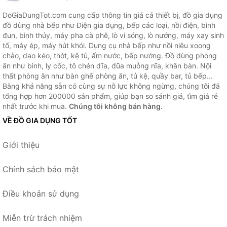
DoGiaDungTot.com cung cấp thông tin giá cả thiết bị, đồ gia dụng
đồ dùng nhà bếp như Điện gia dụng, bếp các loại, nồi điện, bình
đun, bình thủy, máy pha cà phê, lò vi sóng, lò nướng, máy xay sinh
tố, máy ép, máy hút khói. Dụng cụ nhà bếp như nồi niêu xoong
chảo, dao kéo, thớt, kệ tủ, ấm nước, bếp nướng. Đồ dùng phòng
ăn như bình, ly cốc, tô chén dĩa, đũa muỗng nĩa, khăn bàn. Nội
thất phòng ăn như bàn ghế phòng ăn, tủ kệ, quầy bar, tủ bếp...
Bằng khả năng sẵn có cùng sự nỗ lực không ngừng, chúng tôi đã
tổng hợp hơn 200000 sản phẩm, giúp bạn so sánh giá, tìm giá rẻ
nhất trước khi mua.
Chúng tôi không bán hàng.
VỀ ĐỒ GIA DỤNG TỐT
Giới thiệu
Chính sách bảo mật
Điều khoản sử dụng
Miễn trừ trách nhiệm