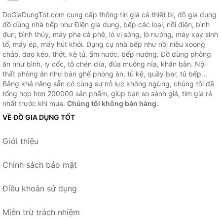
DoGiaDungTot.com cung cấp thông tin giá cả thiết bị, đồ gia dụng
đồ dùng nhà bếp như Điện gia dụng, bếp các loại, nồi điện, bình
đun, bình thủy, máy pha cà phê, lò vi sóng, lò nướng, máy xay sinh
tố, máy ép, máy hút khói. Dụng cụ nhà bếp như nồi niêu xoong
chảo, dao kéo, thớt, kệ tủ, ấm nước, bếp nướng. Đồ dùng phòng
ăn như bình, ly cốc, tô chén dĩa, đũa muỗng nĩa, khăn bàn. Nội
thất phòng ăn như bàn ghế phòng ăn, tủ kệ, quầy bar, tủ bếp...
Bằng khả năng sẵn có cùng sự nỗ lực không ngừng, chúng tôi đã
tổng hợp hơn 200000 sản phẩm, giúp bạn so sánh giá, tìm giá rẻ
nhất trước khi mua.
Chúng tôi không bán hàng.
VỀ ĐỒ GIA DỤNG TỐT
Giới thiệu
Chính sách bảo mật
Điều khoản sử dụng
Miễn trừ trách nhiệm