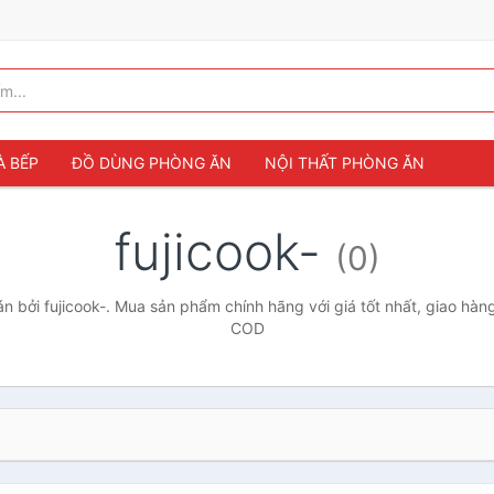
À BẾP
ĐỒ DÙNG PHÒNG ĂN
NỘI THẤT PHÒNG ĂN
fujicook-
(0)
 bởi fujicook-. Mua sản phẩm chính hãng với giá tốt nhất, giao hàng
COD