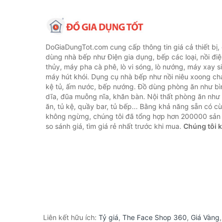
DoGiaDungTot.com cung cấp thông tin giá cả thiết bị,
dùng nhà bếp như Điện gia dụng, bếp các loại, nồi điệ
thủy, máy pha cà phê, lò vi sóng, lò nướng, máy xay s
máy hút khói. Dụng cụ nhà bếp như nồi niêu xoong chả
kệ tủ, ấm nước, bếp nướng. Đồ dùng phòng ăn như bìn
dĩa, đũa muỗng nĩa, khăn bàn. Nội thất phòng ăn nh
ăn, tủ kệ, quầy bar, tủ bếp... Bằng khả năng sẵn có c
không ngừng, chúng tôi đã tổng hợp hơn 200000 sản
so sánh giá, tìm giá rẻ nhất trước khi mua.
Chúng tôi 
Liên kết hữu ích:
Tỷ giá
,
The Face Shop 360
,
Giá Vàng