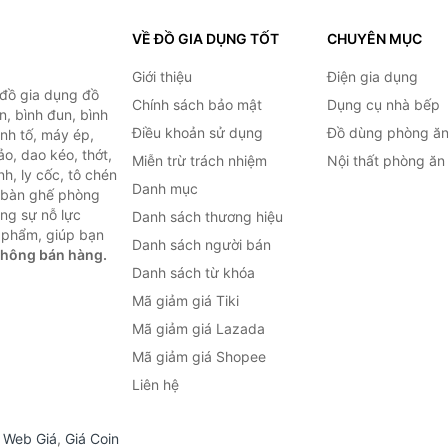
VỀ ĐỒ GIA DỤNG TỐT
CHUYÊN MỤC
Giới thiệu
Điện gia dụng
 đồ gia dụng đồ
Chính sách bảo mật
Dụng cụ nhà bếp
n, bình đun, bình
Điều khoản sử dụng
Đồ dùng phòng ă
inh tố, máy ép,
o, dao kéo, thớt,
Miễn trừ trách nhiệm
Nội thất phòng ăn
h, ly cốc, tô chén
Danh mục
ư bàn ghế phòng
ùng sự nỗ lực
Danh sách thương hiệu
 phẩm, giúp bạn
Danh sách người bán
không bán hàng.
Danh sách từ khóa
Mã giảm giá Tiki
Mã giảm giá Lazada
Mã giảm giá Shopee
Liên hệ
,
Web Giá
,
Giá Coin